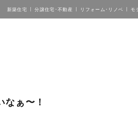
新築住宅
分譲住宅･不動産
リフォーム･リノベ
モ
いなぁ〜！