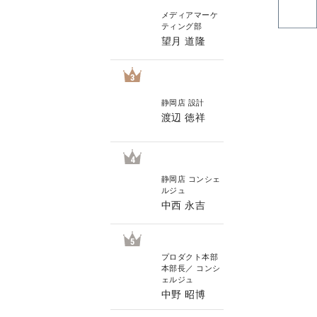
メディアマーケ
ティング部
望月 道隆
3
静岡店 設計
渡辺 徳祥
4
静岡店 コンシェ
ルジュ
中西 永吉
5
プロダクト本部
本部長／ コンシ
ェルジュ
中野 昭博