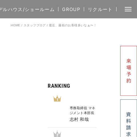
デルハウス/ショールーム
GROUP
リクルート
HOME
/
スタッフブログ
/
最近、藤枝のお客様多いなぁ〜！
RANKING
1
専務取締役 マネ
ジメント本部長
志村 和哉
2