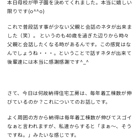
本日母校が甲子園を決めてくれました。本当に嬉しい
限りです(o^^o)
営業時間／10:00～20:00 定休日／年末年始
これで普段話す事が少ない父親と会話のネタが出来ま
タップで電話をかける
した（笑）。 というのも40歳を過ぎた辺りから時々
父親と会話したくなる時があるんです。この感覚はな
んでしょうね・・・。ということで話すネタが出来て
来店・見学予約
後輩達には本当に感謝感謝です^_^
OWNER’S SITE オーナーズサイト
さて、今日は何故納得住宅工房は、毎年着工棟数が伸
びているのか？これについてのお話しです。
nattoku
グループコーポレートサイト
よく周囲の方から納得は毎年着工棟数が伸びてスゴイ
なぁと言われますが、私達からすると「まぁ～、そう
nattoku住宅 10のこだわり
ですね。」みたいな感じです。