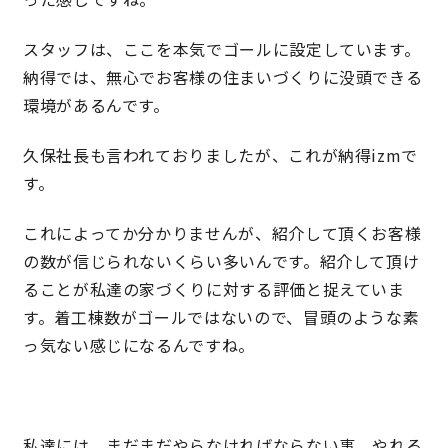
快適な室内環境へのこだわり
スタッフは、ここを本気でゴールに設定しています。
納得では、無心でお客様の住まいづくりに没頭できる
生涯続く安心のアフターフォロー
環境があるんです。
久保社長も言われておりましたが、これが納得izmで
ラインナップ
す。
これによってか分かりませんが、紹介して頂くお客様
最響の家
の数が信じられないくらい多いんです。紹介して頂け
ることが私達の家づくりに対する評価と捉えていま
Groovin’
す。着工棟数がゴールではないので、冒頭のような素
っ気ない感じになるんですね。
nattoku住宅25周年記念モデル
Glass Arts
Blue Style
私達には、まだまだやらなければならない事、やれる