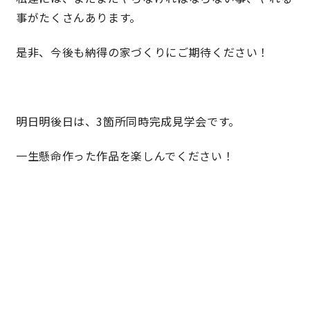
事がたくさんあります。
キママプラス
是非、今後も納得の家づくりにご期待ください！
納得リフォームスタジオ
nattoku リノベ
明日明後日は、3箇所同時完成見学会です。
分譲住宅･不動産
スタッフブログ
一生懸命作った作品を楽しんでください！
施工事例
お客さまの声
お知らせ
土地情報
近日分譲予定情報
会社情報
動画ギャラリー
採用情報