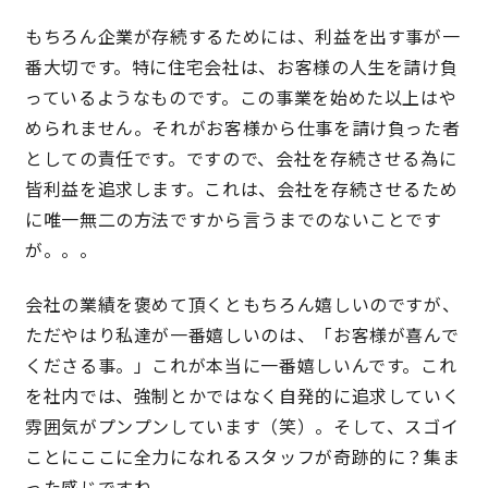
もちろん企業が存続するためには、利益を出す事が一
理想の暮らしを引き出すデザイン力
番大切です。特に住宅会社は、お客様の人生を請け負
っているようなものです。この事業を始めた以上はや
家具まで標準仕様の空間コーディネート
められません。それがお客様から仕事を請け負った者
としての責任です。ですので、会社を存続させる為に
身体に優しい自然素材の家
皆利益を追求します。これは、会社を存続させるため
に唯一無二の方法ですから言うまでのないことです
耐震等級3 & 許容応力度計算 全棟標準
が。。。
徹底したコストダウンの追求
会社の業績を褒めて頂くともちろん嬉しいのですが、
ただやはり私達が一番嬉しいのは、「お客様が喜んで
頑丈で長持ちの外壁
くださる事。」これが本当に一番嬉しいんです。これ
を社内では、強制とかではなく自発的に追求していく
2030年の省エネ基準住宅
雰囲気がプンプンしています（笑）。そして、スゴイ
ことにここに全力になれるスタッフが奇跡的に？集ま
100年点検住宅
った感じですね。