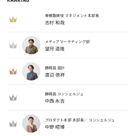
専務取締役 マネジメント本部長
1
志村 和哉
メディアマーケティング部
2
望月 道隆
静岡店 設計
3
渡辺 徳祥
静岡店 コンシェルジュ
4
中西 永吉
プロダクト本部 本部長／ コンシェルジュ
5
中野 昭博