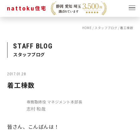
HOME
/
スタッフブログ
/
着工棟数
イベント
キャンペーン
見学会
情報
STAFF BLOG
スタッフブログ
ショールーム
資料請求
モデルハウス
2017.01.28
スタッフブログ
着工棟数
専務取締役 マネジメント本部長
志村 和哉
皆さん、こんばんは！