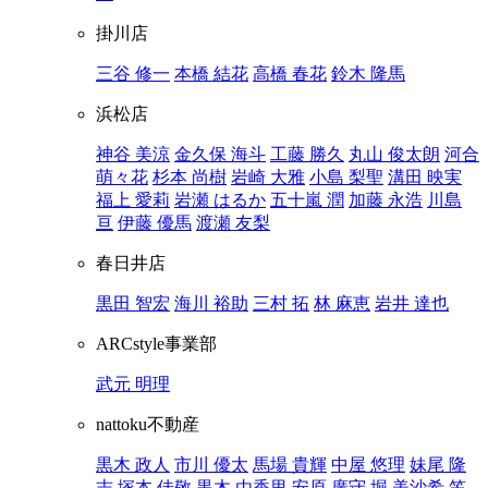
掛川店
三谷 修一
本橋 結花
高橋 春花
鈴木 隆馬
浜松店
神谷 美涼
金久保 海斗
工藤 勝久
丸山 俊太朗
河合
萌々花
杉本 尚樹
岩崎 大雅
小島 梨聖
溝田 映実
福上 愛莉
岩瀬 はるか
五十嵐 潤
加藤 永浩
川島
亘
伊藤 優馬
渡瀬 友梨
春日井店
黒田 智宏
海川 裕助
三村 拓
林 麻恵
岩井 達也
ARCstyle事業部
武元 明理
nattoku不動産
黒木 政人
市川 優太
馬場 貴輝
中屋 悠理
妹尾 隆
志
塚本 佳敬
黒木 由香里
安原 廣守
堀 美沙希
笠