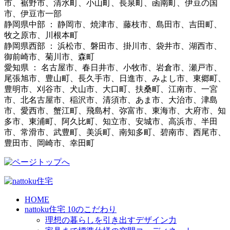
市、裾野市、清水町、小山町、長泉町、函南町、伊豆の国
市、伊豆市一部
静岡県中部 ： 静岡市、焼津市、藤枝市、島田市、吉田町、
牧之原市、川根本町
静岡県西部 ： 浜松市、磐田市、掛川市、袋井市、湖西市、
御前崎市、菊川市、森町
愛知県 ： 名古屋市、春日井市、小牧市、岩倉市、瀬戸市、
尾張旭市、豊山町、長久手市、日進市、みよし市、東郷町、
豊明市、刈谷市、犬山市、大口町、扶桑町、江南市、一宮
市、北名古屋市、稲沢市、清須市、あま市、大治市、津島
市、愛西市、蟹江町、飛島村、弥富市、東海市、大府市、知
多市、東浦町、阿久比町、知立市、安城市、高浜市、半田
市、常滑市、武豊町、美浜町、南知多町、碧南市、西尾市、
豊田市、岡崎市、幸田町
HOME
nattoku住宅 10のこだわり
理想の暮らしを引き出すデザイン力