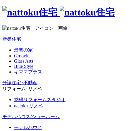
新築住宅
最響の家
Groovin'
Glass Arts
Blue Style
キママプラス
分譲住宅･不動産
リフォーム･リノベ
納得リフォームスタジオ
nattoku リノベ
モデルハウス/ショールーム
モデルハウス