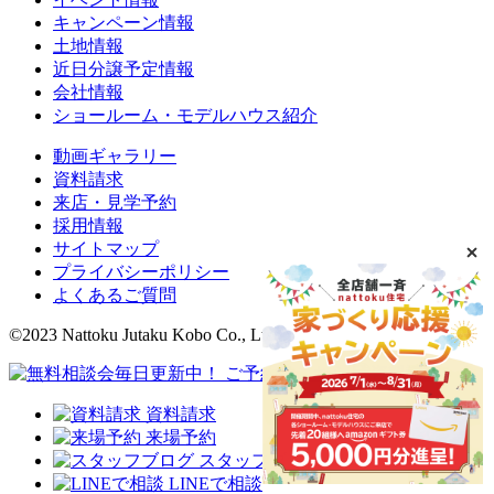
キャンペーン情報
土地情報
近日分譲予定情報
会社情報
ショールーム・モデルハウス紹介
動画ギャラリー
資料請求
来店・見学予約
採用情報
サイトマップ
プライバシーポリシー
よくあるご質問
©2023 Nattoku Jutaku Kobo Co., Ltd.
資料請求
来場予約
スタッフブログ
LINEで相談