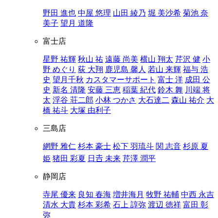
野田 進也
中屋 悠理
山田 綾乃
堀 美沙希
菊池 奈
美子
望月 道隆
富士店
星野 祐輝
秋山 祐
遠藤 尚美
横山 翔太
芹沢 健
小
野 めぐり
荻 大翔
鹿児島 馨人
若山 来輝
福与 浩
史
望月千秋
カスタマーサポート
富士 洋
成田 公
史
新名 清隆
安藤 三恵
稲葉 紀代
鈴木 舞
川端 将
太
浮谷 荘二郎
小林 つかさ
大石達二
森山 祐介
大
橋 祐斗
大塚 由利子
三島店
網野 雅仁
杉本 豪士
松下 羽琉斗
関 志音
杉原 夏
姫
猪田 彩夏
日𠮷 未来
芹澤 潤平
静岡店
寺尾 優来
良知 春海
増井海月
牧野 祐輔
中西 永吉
清水 大貴
杉本 彩希
石上 諄弥
渡辺 徳祥
富田 彰
弥