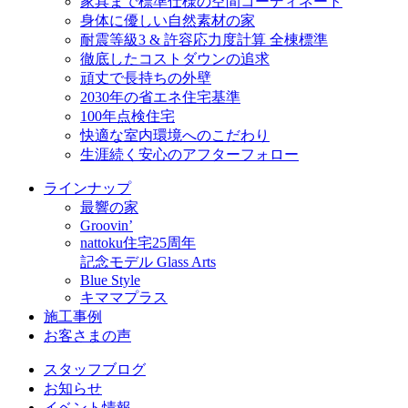
家具まで標準仕様の空間コーディネート
身体に優しい自然素材の家
耐震等級3 & 許容応力度計算 全棟標準
徹底したコストダウンの追求
頑丈で長持ちの外壁
2030年の省エネ住宅基準
100年点検住宅
快適な室内環境へのこだわり
生涯続く安心のアフターフォロー
ラインナップ
最響の家
Groovin’
nattoku住宅25周年
記念モデル Glass Arts
Blue Style
キママプラス
施工事例
お客さまの声
スタッフブログ
お知らせ
イベント情報