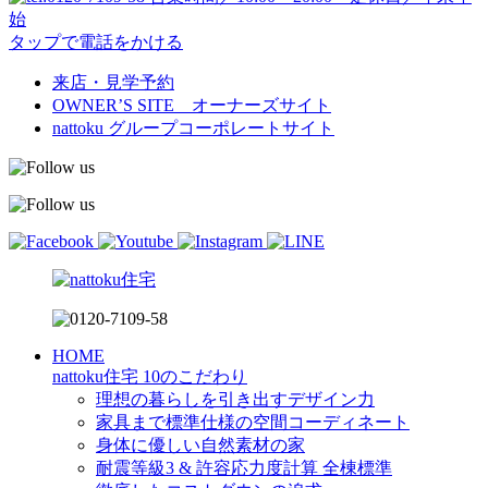
始
タップで電話をかける
来店・見学予約
OWNER’S SITE オーナーズサイト
nattoku
グループコーポレートサイト
HOME
nattoku住宅 10のこだわり
理想の暮らしを引き出すデザイン力
家具まで標準仕様の空間コーディネート
身体に優しい自然素材の家
耐震等級3 & 許容応力度計算 全棟標準