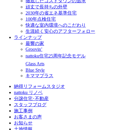
徹底したコストダウンの追求
頑丈で長持ちの外壁
2030年の省エネ基準住宅
100年点検住宅
快適な室内環境へのこだわり
生涯続く安心のアフターフォロー
ラインナップ
最響の家
Groovin’
nattoku住宅25周年記念モデル
Glass Arts
Blue Style
キママプラス
納得リフォームスタジオ
nattoku リノベ
分譲住宅･不動産
スタッフブログ
施工事例
お客さまの声
お知らせ
土地情報