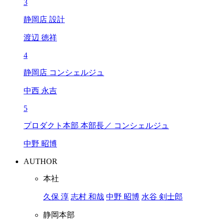
3
静岡店 設計
渡辺 徳祥
4
静岡店 コンシェルジュ
中西 永吉
5
プロダクト本部 本部長／ コンシェルジュ
中野 昭博
AUTHOR
本社
久保 淳
志村 和哉
中野 昭博
水谷 剣士郎
静岡本部