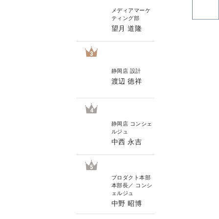
メディアマーケ
ティング部
望月 道隆
3
静岡店 設計
渡辺 徳祥
4
静岡店 コンシェ
ルジュ
中西 永吉
5
プロダクト本部
本部長／ コンシ
ェルジュ
中野 昭博