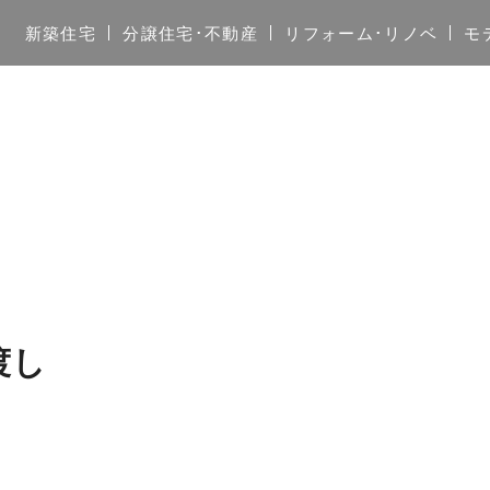
新築住宅
分譲住宅･不動産
リフォーム･リノベ
モ
渡し