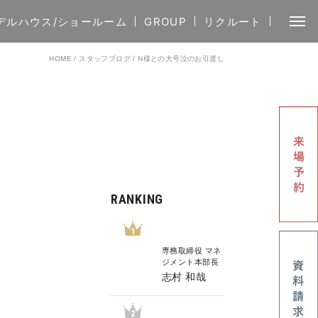
デルハウス/ショールーム
GROUP
リクルート
HOME
/
スタッフブログ
/
N様との大号泣のお引渡し
RANKING
1
専務取締役 マネ
ジメント本部長
志村 和哉
2