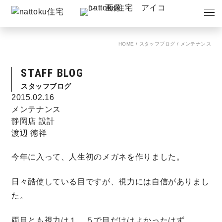
イベント
キャンペーン
HOME
/
スタッフブログ
/
メンテナンス
見学会
情報
STAFF BLOG
ショールーム
資料請求
スタッフブログ
モデルハウス
2015.02.16
メンテナンス
静岡店 設計
スタッフブログ
渡辺 徳祥
今年に入って、人生初のメガネを作りました。
日々酷使している目ですが、視力には自信がありまし
た。
両目とも視力は１．５で目だけはよかったはず