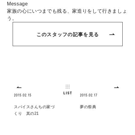
Message
サイトマップ
プライバシーポリシー
家族の心にいつまでも残る、家造りをして行きましょ
う。
よくある質問
このスタッフの記事を見る
CLOSE
LIST
2015.02.15
2015.02.17
スパイスさんちの家づ
夢の祭典
くり 其の21