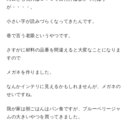
が・・・・。
営業時間／10:00～20:00 定休日／年末年始
小さい字が読みづらくなってきたんです。
タップで電話をかける
巷で言う老眼というやつです。
来店・見学予約
さすがに材料の品番を間違えると大変なことになりま
すので
OWNER’S SITE オーナーズサイト
メガネを作りました。
なんかインテリに見えるかもしれませんが、メガネの
nattoku
グループコーポレートサイト
せいですね。
我が家は朝ごはんはパン食ですが、ブルーベリージャ
ムの大きいやつを買ってきました。
nattoku住宅 10のこだわり