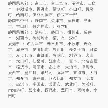
静岡県東部 ： 富士市、富士宮市、沼津市、三島
市、御殿場市、裾野市、清水町、小山町、長泉
町、函南町、伊豆の国市、伊豆市一部
静岡県中部 ： 静岡市、焼津市、藤枝市、島田
市、吉田町、牧之原市、川根本町
静岡県西部 ： 浜松市、磐田市、掛川市、袋井
市、湖西市、御前崎市、菊川市、森町
愛知県 ： 名古屋市、春日井市、小牧市、岩倉
市、瀬戸市、尾張旭市、豊山町、長久手市、日進
市、みよし市、東郷町、豊明市、刈谷市、犬山
市、大口町、扶桑町、江南市、一宮市、北名古屋
市、稲沢市、清須市、あま市、大治市、津島市、
愛西市、蟹江町、飛島村、弥富市、東海市、大府
市、知多市、東浦町、阿久比町、知立市、安城
市、高浜市、半田市、常滑市、武豊町、美浜町、
南知多町、碧南市、西尾市、豊田市、岡崎市、幸
田町