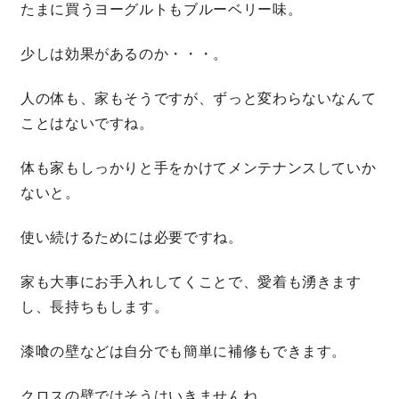
たまに買うヨーグルトもブルーベリー味。
理想の暮らしを引き出すデザイン力
少しは効果があるのか・・・。
家具まで標準仕様の空間コーディネート
人の体も、家もそうですが、ずっと変わらないなんて
ことはないですね。
身体に優しい自然素材の家
体も家もしっかりと手をかけてメンテナンスしていか
耐震等級3 & 許容応力度計算 全棟標準
ないと。
徹底したコストダウンの追求
使い続けるためには必要ですね。
家も大事にお手入れしてくことで、愛着も湧きます
頑丈で長持ちの外壁
し、長持ちもします。
2030年の省エネ基準住宅
漆喰の壁などは自分でも簡単に補修もできます。
100年点検住宅
クロスの壁ではそうはいきませんね。