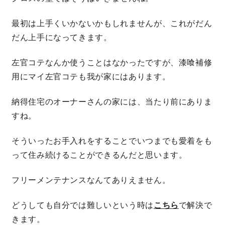
快適な室内環境へのこだわり
最初は上手くいかないかもしれませんが、これがだん
だん上手になってきます。
生涯続く安心のアフターフォロー
左官コテなんか使うことはなかったですが、漆喰補修
用にマイ左官コテも我が家にはあります。
ラインナップ
納得住宅のオーナーさんの家には、当たり前にありま
すね。
最響の家
そういったお手入れをすることでいつまでも愛着をも
Groovin’
って住み続けることができるんだと思います。
nattoku住宅25周年記念モデル
フリーメンテナンスなんてありえません。
Glass Arts
どうしても自分では難しいという時は
こちら
で解決で
きます。
Blue Style