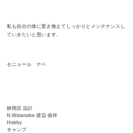
キママプラス
私も自分の体に置き換えてしっかりとメンテナンスし
ていきたいと思います。
納得リフォームスタジオ
nattoku リノベ
分譲住宅･不動産
スタッフブログ
セニョール ナベ
施工事例
お客さまの声
お知らせ
土地情報
近日分譲予定情報
会社情報
静岡店 設計
N.Watanabe
渡辺 徳祥
Hobby
動画ギャラリー
採用情報
キャンプ