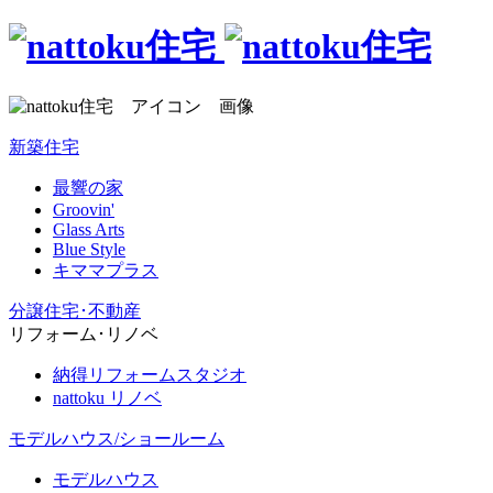
新築住宅
最響の家
Groovin'
Glass Arts
Blue Style
キママプラス
分譲住宅･不動産
リフォーム･リノベ
納得リフォームスタジオ
nattoku リノベ
モデルハウス/ショールーム
モデルハウス