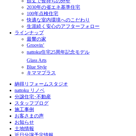
頑丈で長持ちの外壁
2030年の省エネ基準住宅
100年点検住宅
快適な室内環境へのこだわり
生涯続く安心のアフターフォロー
ラインナップ
最響の家
Groovin’
nattoku住宅25周年記念モデル
Glass Arts
Blue Style
キママプラス
納得リフォームスタジオ
nattoku リノベ
分譲住宅･不動産
スタッフブログ
施工事例
お客さまの声
お知らせ
土地情報
近日分譲予定情報