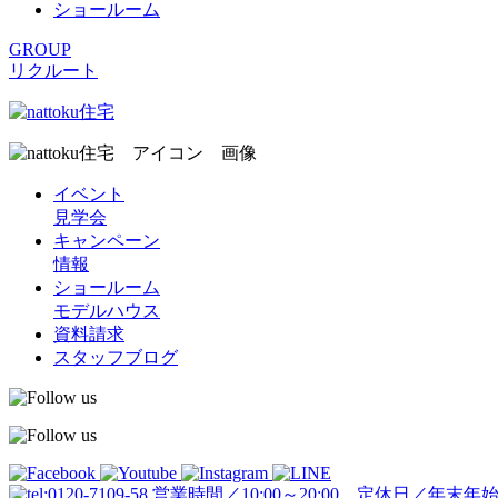
ショールーム
GROUP
リクルート
イベント
見学会
キャンペーン
情報
ショールーム
モデルハウス
資料請求
スタッフブログ
営業時間／10:00～20:00 定休日／年末年