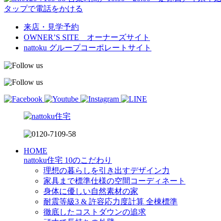
タップで電話をかける
来店・見学予約
OWNER’S SITE オーナーズサイト
nattoku
グループコーポレートサイト
HOME
nattoku住宅 10のこだわり
理想の暮らしを引き出すデザイン力
家具まで標準仕様の空間コーディネート
身体に優しい自然素材の家
耐震等級3 & 許容応力度計算 全棟標準
徹底したコストダウンの追求