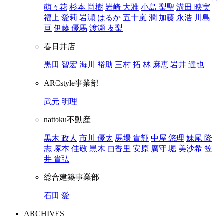
萌々花
杉本 尚樹
岩崎 大雅
小島 梨聖
溝田 映実
福上 愛莉
岩瀬 はるか
五十嵐 潤
加藤 永浩
川島
亘
伊藤 優馬
渡瀬 友梨
春日井店
黒田 智宏
海川 裕助
三村 拓
林 麻恵
岩井 達也
ARCstyle事業部
武元 明理
nattoku不動産
黒木 政人
市川 優太
馬場 貴輝
中屋 悠理
妹尾 隆
志
塚本 佳敬
黒木 由香里
安原 廣守
堀 美沙希
笠
井 貴弘
総合建築事業部
石田 愛
ARCHIVES