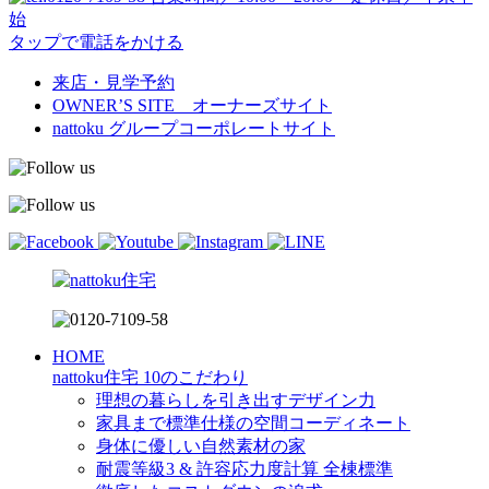
始
タップで電話をかける
来店・見学予約
OWNER’S SITE オーナーズサイト
nattoku
グループコーポレートサイト
HOME
nattoku住宅 10のこだわり
理想の暮らしを引き出すデザイン力
家具まで標準仕様の空間コーディネート
身体に優しい自然素材の家
耐震等級3 & 許容応力度計算 全棟標準