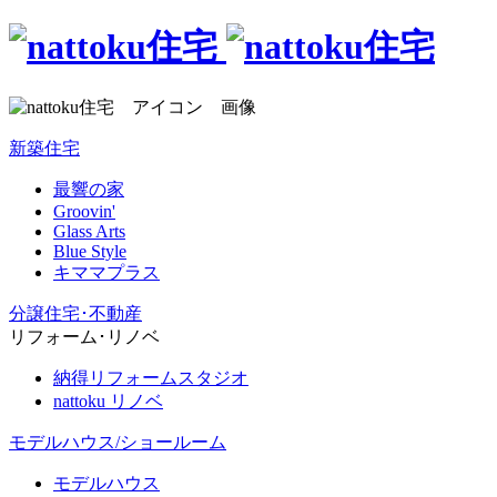
新築住宅
最響の家
Groovin'
Glass Arts
Blue Style
キママプラス
分譲住宅･不動産
リフォーム･リノベ
納得リフォームスタジオ
nattoku リノベ
モデルハウス/ショールーム
モデルハウス