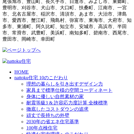
尾張旭市、豊山町、長久手市、日進市、みよし市、東郷町、
豊明市、刈谷市、犬山市、大口町、扶桑町、江南市、一宮
市、北名古屋市、稲沢市、清須市、あま市、大治市、津島
市、愛西市、蟹江町、飛島村、弥富市、東海市、大府市、知
多市、東浦町、阿久比町、知立市、安城市、高浜市、半田
市、常滑市、武豊町、美浜町、南知多町、碧南市、西尾市、
豊田市、岡崎市、幸田町
HOME
nattoku住宅 10のこだわり
理想の暮らしを引き出すデザイン力
家具まで標準仕様の空間コーディネート
身体に優しい自然素材の家
耐震等級3 & 許容応力度計算 全棟標準
徹底したコストダウンの追求
頑丈で長持ちの外壁
2030年の省エネ住宅基準
100年点検住宅