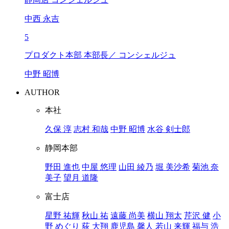
中西 永吉
5
プロダクト本部 本部長／ コンシェルジュ
中野 昭博
AUTHOR
本社
久保 淳
志村 和哉
中野 昭博
水谷 剣士郎
静岡本部
野田 進也
中屋 悠理
山田 綾乃
堀 美沙希
菊池 奈
美子
望月 道隆
富士店
星野 祐輝
秋山 祐
遠藤 尚美
横山 翔太
芹沢 健
小
野 めぐり
荻 大翔
鹿児島 馨人
若山 来輝
福与 浩