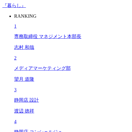
『暮らし』
RANKING
1
専務取締役 マネジメント本部長
志村 和哉
2
メディアマーケティング部
望月 道隆
3
静岡店 設計
渡辺 徳祥
4
静岡店 コンシェルジュ