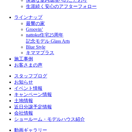
快適な室内環境へのこだわり
生涯続く安心のアフターフォロー
ラインナップ
最響の家
Groovin’
nattoku住宅25周年
記念モデル Glass Arts
Blue Style
キママプラス
施工事例
お客さまの声
スタッフブログ
お知らせ
イベント情報
キャンペーン情報
土地情報
近日分譲予定情報
会社情報
ショールーム・モデルハウス紹介
動画ギャラリー