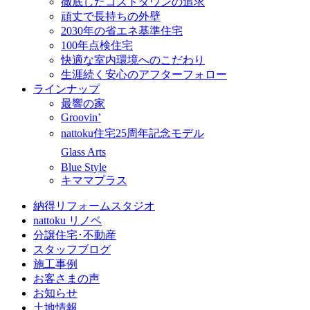
徹底したコストダウンの追求
頑丈で長持ちの外壁
2030年の省エネ基準住宅
100年点検住宅
快適な室内環境へのこだわり
生涯続く安心のアフターフォロー
ラインナップ
最響の家
Groovin’
nattoku住宅25周年記念モデル
Glass Arts
Blue Style
キママプラス
納得リフォームスタジオ
nattoku リノベ
分譲住宅･不動産
スタッフブログ
施工事例
お客さまの声
お知らせ
土地情報