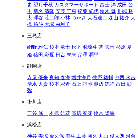
史
望月千秋
カスタマーサポート
富士 洋
成田 公
史
新名 清隆
安藤 三恵
稲葉 紀代
鈴木 舞
川端 将
太
浮谷 荘二郎
小林 つかさ
大石達二
森山 祐介
大
橋 祐斗
大塚 由利子
三島店
網野 雅仁
杉本 豪士
松下 羽琉斗
関 志音
杉原 夏
姫
猪田 彩夏
日𠮷 未来
芹澤 潤平
静岡店
寺尾 優来
良知 春海
増井海月
牧野 祐輔
中西 永吉
清水 大貴
杉本 彩希
石上 諄弥
渡辺 徳祥
富田 彰
弥
掛川店
三谷 修一
本橋 結花
高橋 春花
鈴木 隆馬
浜松店
神谷 美涼
金久保 海斗
工藤 勝久
丸山 俊太朗
河合