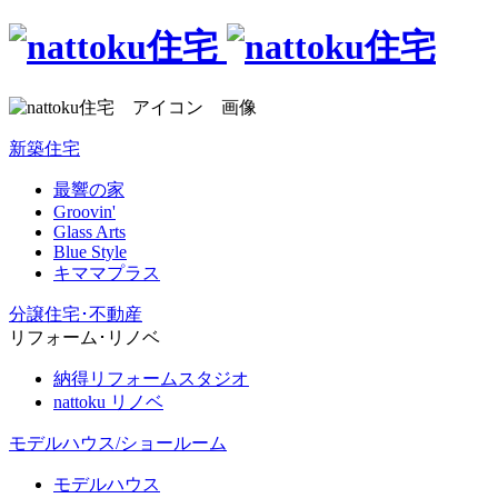
新築住宅
最響の家
Groovin'
Glass Arts
Blue Style
キママプラス
分譲住宅･不動産
リフォーム･リノベ
納得リフォームスタジオ
nattoku リノベ
モデルハウス/ショールーム
モデルハウス