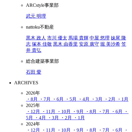
ARCstyle事業部
武元 明理
nattoku不動産
黒木 政人
市川 優太
馬場 貴輝
中屋 悠理
妹尾 隆
志
塚本 佳敬
黒木 由香里
安原 廣守
堀 美沙希
笠
井 貴弘
総合建築事業部
石田 愛
ARCHIVES
2026年
・8月
・7月
・6月
・5月
・4月
・3月
・2月
・1月
2025年
・12月
・11月
・10月
・9月
・8月
・7月
・6月
・
5月
・4月
・3月
・2月
・1月
2024年
・12月
・11月
・10月
・9月
・8月
・7月
・6月
・