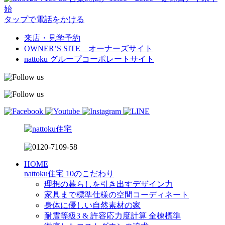
始
タップで電話をかける
来店・見学予約
OWNER’S SITE オーナーズサイト
nattoku
グループコーポレートサイト
HOME
nattoku住宅 10のこだわり
理想の暮らしを引き出すデザイン力
家具まで標準仕様の空間コーディネート
身体に優しい自然素材の家
耐震等級3 & 許容応力度計算 全棟標準