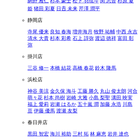
網野 雅仁
杉本 豪士
松下 羽琉斗
関 志音
杉原 夏
姫
猪田 彩夏
日𠮷 未来
芹澤 潤平
静岡店
寺尾 優来
良知 春海
増井海月
牧野 祐輔
中西 永吉
清水 大貴
杉本 彩希
石上 諄弥
渡辺 徳祥
富田 彰
弥
掛川店
三谷 修一
本橋 結花
高橋 春花
鈴木 隆馬
浜松店
神谷 美涼
金久保 海斗
工藤 勝久
丸山 俊太朗
河合
萌々花
杉本 尚樹
岩崎 大雅
小島 梨聖
溝田 映実
福上 愛莉
岩瀬 はるか
五十嵐 潤
加藤 永浩
川島
亘
伊藤 優馬
渡瀬 友梨
春日井店
黒田 智宏
海川 裕助
三村 拓
林 麻恵
岩井 達也