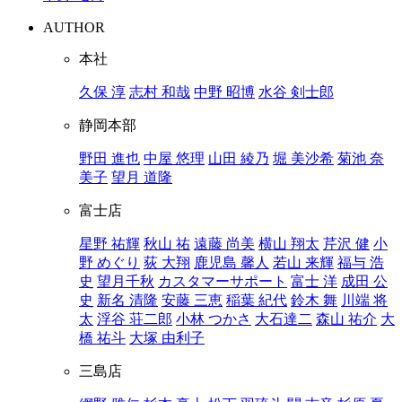
AUTHOR
本社
久保 淳
志村 和哉
中野 昭博
水谷 剣士郎
静岡本部
野田 進也
中屋 悠理
山田 綾乃
堀 美沙希
菊池 奈
美子
望月 道隆
富士店
星野 祐輝
秋山 祐
遠藤 尚美
横山 翔太
芹沢 健
小
野 めぐり
荻 大翔
鹿児島 馨人
若山 来輝
福与 浩
史
望月千秋
カスタマーサポート
富士 洋
成田 公
史
新名 清隆
安藤 三恵
稲葉 紀代
鈴木 舞
川端 将
太
浮谷 荘二郎
小林 つかさ
大石達二
森山 祐介
大
橋 祐斗
大塚 由利子
三島店