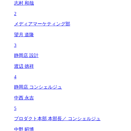
志村 和哉
2
メディアマーケティング部
望月 道隆
3
静岡店 設計
渡辺 徳祥
4
静岡店 コンシェルジュ
中西 永吉
5
プロダクト本部 本部長／ コンシェルジュ
中野 昭博