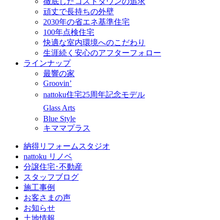
徹底したコストダウンの追求
頑丈で長持ちの外壁
2030年の省エネ基準住宅
100年点検住宅
快適な室内環境へのこだわり
生涯続く安心のアフターフォロー
ラインナップ
最響の家
Groovin’
nattoku住宅25周年記念モデル
Glass Arts
Blue Style
キママプラス
納得リフォームスタジオ
nattoku リノベ
分譲住宅･不動産
スタッフブログ
施工事例
お客さまの声
お知らせ
土地情報