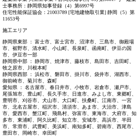
士事務所：静岡県知事登録（4）第6997号
住宅性能保証協会：21003789 [宅地建物取引業] 静岡（5）第
11653号
施工エリア
静岡県東部 ： 富士市、富士宮市、沼津市、三島市、御殿場
市、裾野市、清水町、小山町、長泉町、函南町、伊豆の国
市、伊豆市一部
静岡県中部 ： 静岡市、焼津市、藤枝市、島田市、吉田町、
牧之原市、川根本町
静岡県西部 ： 浜松市、磐田市、掛川市、袋井市、湖西市、
御前崎市、菊川市、森町
愛知県 ： 名古屋市、春日井市、小牧市、岩倉市、瀬戸市、
尾張旭市、豊山町、長久手市、日進市、みよし市、東郷町、
豊明市、刈谷市、犬山市、大口町、扶桑町、江南市、一宮
市、北名古屋市、稲沢市、清須市、あま市、大治市、津島
市、愛西市、蟹江町、飛島村、弥富市、東海市、大府市、知
多市、東浦町、阿久比町、知立市、安城市、高浜市、半田
市、常滑市、武豊町、美浜町、南知多町、碧南市、西尾市、
豊田市、岡崎市、幸田町