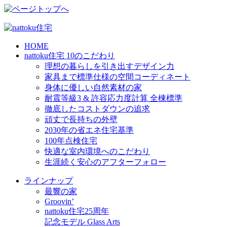
HOME
nattoku住宅 10のこだわり
理想の暮らしを引き出すデザイン力
家具まで標準仕様の空間コーディネート
身体に優しい自然素材の家
耐震等級3 & 許容応力度計算 全棟標準
徹底したコストダウンの追求
頑丈で長持ちの外壁
2030年の省エネ住宅基準
100年点検住宅
快適な室内環境へのこだわり
生涯続く安心のアフターフォロー
ラインナップ
最響の家
Groovin’
nattoku住宅25周年
記念モデル Glass Arts