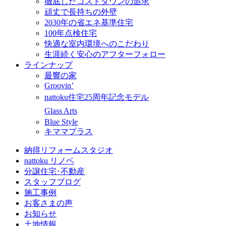
徹底したコストダウンの追求
頑丈で長持ちの外壁
2030年の省エネ基準住宅
100年点検住宅
快適な室内環境へのこだわり
生涯続く安心のアフターフォロー
ラインナップ
最響の家
Groovin’
nattoku住宅25周年記念モデル
Glass Arts
Blue Style
キママプラス
納得リフォームスタジオ
nattoku リノベ
分譲住宅･不動産
スタッフブログ
施工事例
お客さまの声
お知らせ
土地情報