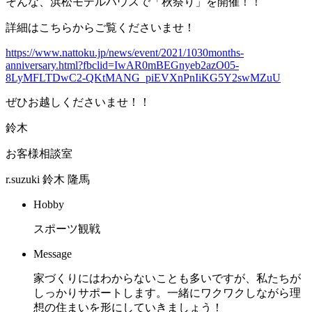
そんな、浜松モデルハウスで「秋祭り」を開催！！
詳細はこちらからご覧くださいませ！
https://www.nattoku.jp/news/event/2021/1030months-
anniversary.html?fbclid=IwAR0mBEGnyeb2azO05-
8LyMFLTDwC2-QKtMANG_piEVXnPnIiKG5Y2swMZuU
ぜひお越しくださいませ！！
鈴木
お客様相談室
r.suzuki
鈴木 隆馬
Hobby
スポーツ観戦
Message
家づくりにはわからないことも多いですが、私たちが
しっかりサポートします。一緒にワクワクしながら理
想の住まいを形にしていきましょう！