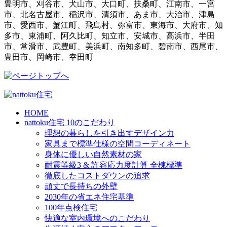
豊明市、刈谷市、犬山市、大口町、扶桑町、江南市、一宮
市、北名古屋市、稲沢市、清須市、あま市、大治市、津島
市、愛西市、蟹江町、飛島村、弥富市、東海市、大府市、知
多市、東浦町、阿久比町、知立市、安城市、高浜市、半田
市、常滑市、武豊町、美浜町、南知多町、碧南市、西尾市、
豊田市、岡崎市、幸田町
HOME
nattoku住宅 10のこだわり
理想の暮らしを引き出すデザイン力
家具まで標準仕様の空間コーディネート
身体に優しい自然素材の家
耐震等級3 & 許容応力度計算 全棟標準
徹底したコストダウンの追求
頑丈で長持ちの外壁
2030年の省エネ住宅基準
100年点検住宅
快適な室内環境へのこだわり