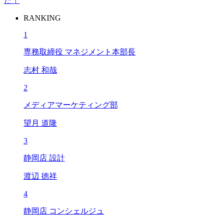
た！
RANKING
1
専務取締役 マネジメント本部長
志村 和哉
2
メディアマーケティング部
望月 道隆
3
静岡店 設計
渡辺 徳祥
4
静岡店 コンシェルジュ