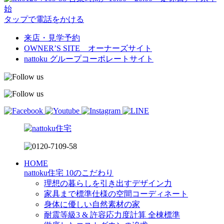
始
タップで電話をかける
来店・見学予約
OWNER’S SITE オーナーズサイト
nattoku
グループコーポレートサイト
HOME
nattoku住宅 10のこだわり
理想の暮らしを引き出すデザイン力
家具まで標準仕様の空間コーディネート
身体に優しい自然素材の家
耐震等級3 & 許容応力度計算 全棟標準