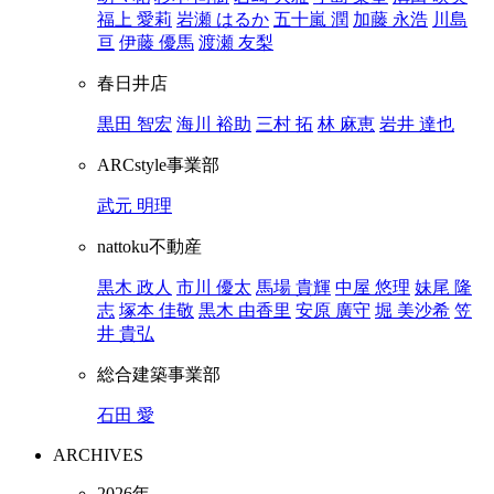
福上 愛莉
岩瀬 はるか
五十嵐 潤
加藤 永浩
川島
亘
伊藤 優馬
渡瀬 友梨
春日井店
黒田 智宏
海川 裕助
三村 拓
林 麻恵
岩井 達也
ARCstyle事業部
武元 明理
nattoku不動産
黒木 政人
市川 優太
馬場 貴輝
中屋 悠理
妹尾 隆
志
塚本 佳敬
黒木 由香里
安原 廣守
堀 美沙希
笠
井 貴弘
総合建築事業部
石田 愛
ARCHIVES
2026年