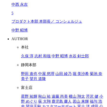
中西 永吉
5
プロダクト本部 本部長／ コンシェルジュ
中野 昭博
AUTHOR
本社
久保 淳
志村 和哉
中野 昭博
水谷 剣士郎
静岡本部
野田 進也
中屋 悠理
山田 綾乃
堀 美沙希
菊池 奈
美子
望月 道隆
富士店
星野 祐輝
秋山 祐
遠藤 尚美
横山 翔太
芹沢 健
小
野 めぐり
荻 大翔
鹿児島 馨人
若山 来輝
福与 浩
史
望月千秋
カスタマーサポート
富士 洋
成田 公