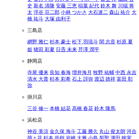
史
新名 清隆
安藤 三恵
稲葉 紀代
鈴木 舞
川端 将
太
浮谷 荘二郎
小林 つかさ
大石達二
森山 祐介
大
橋 祐斗
大塚 由利子
三島店
網野 雅仁
杉本 豪士
松下 羽琉斗
関 志音
杉原 夏
姫
猪田 彩夏
日𠮷 未来
芹澤 潤平
静岡店
寺尾 優来
良知 春海
増井海月
牧野 祐輔
中西 永吉
清水 大貴
杉本 彩希
石上 諄弥
渡辺 徳祥
富田 彰
弥
掛川店
三谷 修一
本橋 結花
高橋 春花
鈴木 隆馬
浜松店
神谷 美涼
金久保 海斗
工藤 勝久
丸山 俊太朗
河合
萌々花
杉本 尚樹
岩崎 大雅
小島 梨聖
溝田 映実