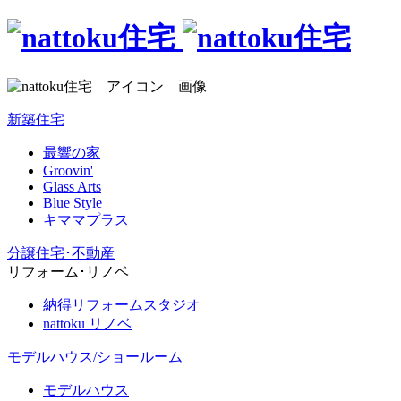
新築住宅
最響の家
Groovin'
Glass Arts
Blue Style
キママプラス
分譲住宅･不動産
リフォーム･リノベ
納得リフォームスタジオ
nattoku リノベ
モデルハウス/ショールーム
モデルハウス