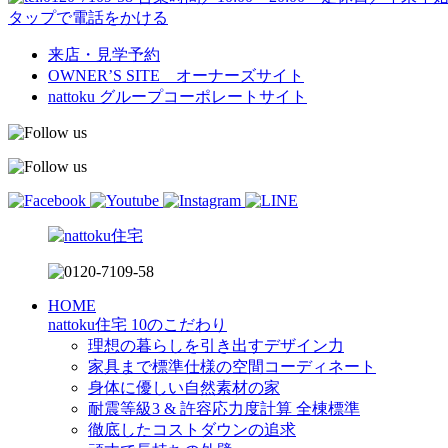
タップで電話をかける
来店・見学予約
OWNER’S SITE オーナーズサイト
nattoku
グループコーポレートサイト
HOME
nattoku住宅 10のこだわり
理想の暮らしを引き出すデザイン力
家具まで標準仕様の空間コーディネート
身体に優しい自然素材の家
耐震等級3 & 許容応力度計算 全棟標準
徹底したコストダウンの追求