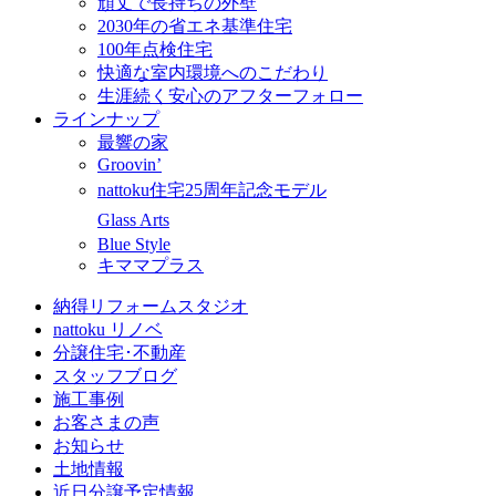
頑丈で長持ちの外壁
2030年の省エネ基準住宅
100年点検住宅
快適な室内環境へのこだわり
生涯続く安心のアフターフォロー
ラインナップ
最響の家
Groovin’
nattoku住宅25周年記念モデル
Glass Arts
Blue Style
キママプラス
納得リフォームスタジオ
nattoku リノベ
分譲住宅･不動産
スタッフブログ
施工事例
お客さまの声
お知らせ
土地情報
近日分譲予定情報