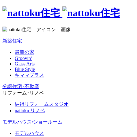
新築住宅
最響の家
Groovin'
Glass Arts
Blue Style
キママプラス
分譲住宅･不動産
リフォーム･リノベ
納得リフォームスタジオ
nattoku リノベ
モデルハウス/ショールーム
モデルハウス