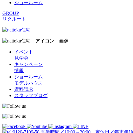
ショールーム
GROUP
リクルート
イベント
見学会
キャンペーン
情報
ショールーム
モデルハウス
資料請求
スタッフブログ
営業時間／10:00～20:00 定休日／年末年