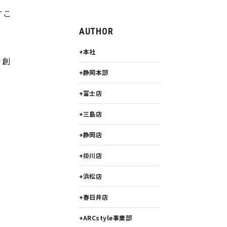
すこ
AUTHOR
本社
＋創
静岡本部
富士店
三島店
静岡店
掛川店
浜松店
春日井店
ARCstyle事業部