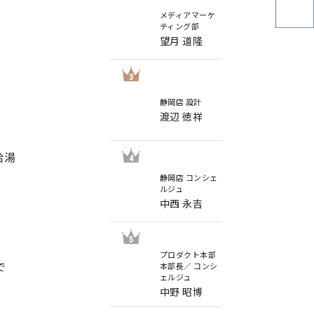
メディアマーケ
ティング部
望月 道隆
3
静岡店 設計
渡辺 徳祥
給湯
4
静岡店 コンシェ
ルジュ
中西 永吉
5
プロダクト本部
で
本部長／ コンシ
ェルジュ
中野 昭博