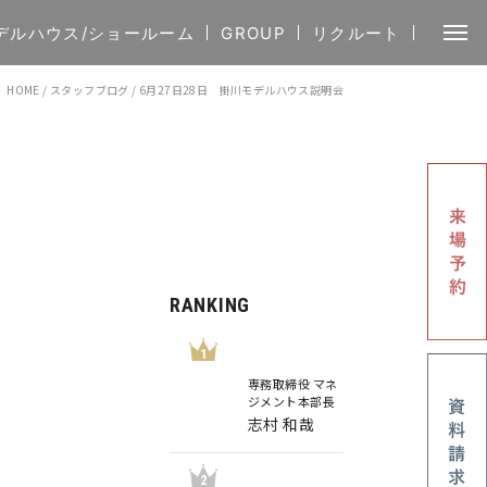
デルハウス/ショールーム
GROUP
リクルート
HOME
/
スタッフブログ
/
6月27日28日 掛川モデルハウス説明会
RANKING
1
専務取締役 マネ
ジメント本部長
志村 和哉
2