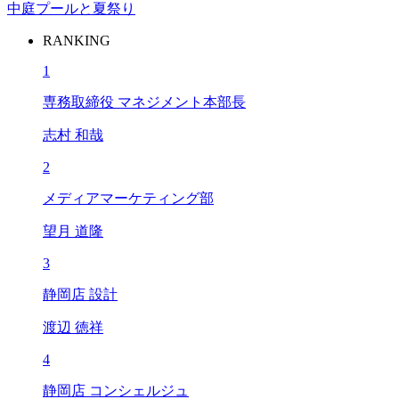
中庭プールと夏祭り
RANKING
1
専務取締役 マネジメント本部長
志村 和哉
2
メディアマーケティング部
望月 道隆
3
静岡店 設計
渡辺 徳祥
4
静岡店 コンシェルジュ