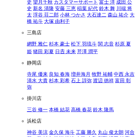
史
望月千秋
カスタマーサポート
富士 洋
成田 公
史
新名 清隆
安藤 三恵
稲葉 紀代
鈴木 舞
川端 将
太
浮谷 荘二郎
小林 つかさ
大石達二
森山 祐介
大
橋 祐斗
大塚 由利子
三島店
網野 雅仁
杉本 豪士
松下 羽琉斗
関 志音
杉原 夏
姫
猪田 彩夏
日𠮷 未来
芹澤 潤平
静岡店
寺尾 優来
良知 春海
増井海月
牧野 祐輔
中西 永吉
清水 大貴
杉本 彩希
石上 諄弥
渡辺 徳祥
富田 彰
弥
掛川店
三谷 修一
本橋 結花
高橋 春花
鈴木 隆馬
浜松店
神谷 美涼
金久保 海斗
工藤 勝久
丸山 俊太朗
河合