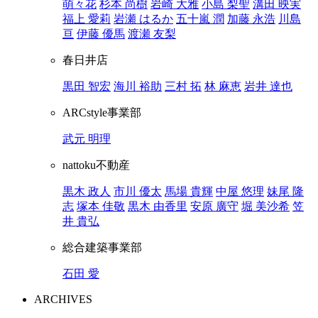
萌々花
杉本 尚樹
岩崎 大雅
小島 梨聖
溝田 映実
福上 愛莉
岩瀬 はるか
五十嵐 潤
加藤 永浩
川島
亘
伊藤 優馬
渡瀬 友梨
春日井店
黒田 智宏
海川 裕助
三村 拓
林 麻恵
岩井 達也
ARCstyle事業部
武元 明理
nattoku不動産
黒木 政人
市川 優太
馬場 貴輝
中屋 悠理
妹尾 隆
志
塚本 佳敬
黒木 由香里
安原 廣守
堀 美沙希
笠
井 貴弘
総合建築事業部
石田 愛
ARCHIVES