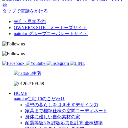
始
タップで電話をかける
来店・見学予約
OWNER’S SITE オーナーズサイト
nattoku
グループコーポレートサイト
HOME
nattoku住宅 10のこだわり
理想の暮らしを引き出すデザイン力
家具まで標準仕様の空間コーディネート
身体に優しい自然素材の家
耐震等級3 & 許容応力度計算 全棟標準