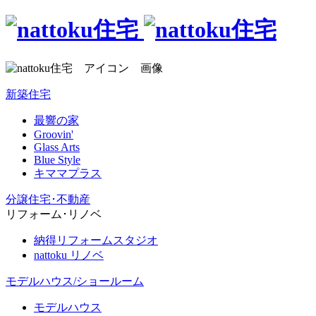
新築住宅
最響の家
Groovin'
Glass Arts
Blue Style
キママプラス
分譲住宅･不動産
リフォーム･リノベ
納得リフォームスタジオ
nattoku リノベ
モデルハウス/ショールーム
モデルハウス