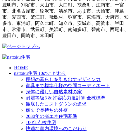
豊明市、刈谷市、犬山市、大口町、扶桑町、江南市、一宮
市、北名古屋市、稲沢市、清須市、あま市、大治市、津島
市、愛西市、蟹江町、飛島村、弥富市、東海市、大府市、知
多市、東浦町、阿久比町、知立市、安城市、高浜市、半田
市、常滑市、武豊町、美浜町、南知多町、碧南市、西尾市、
豊田市、岡崎市、幸田町
HOME
nattoku住宅 10のこだわり
理想の暮らしを引き出すデザイン力
家具まで標準仕様の空間コーディネート
身体に優しい自然素材の家
耐震等級3 & 許容応力度計算 全棟標準
徹底したコストダウンの追求
頑丈で長持ちの外壁
2030年の省エネ住宅基準
100年点検住宅
快適な室内環境へのこだわり