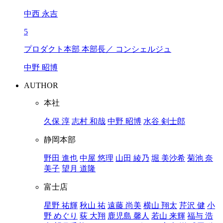
中西 永吉
5
プロダクト本部 本部長／ コンシェルジュ
中野 昭博
AUTHOR
本社
久保 淳
志村 和哉
中野 昭博
水谷 剣士郎
静岡本部
野田 進也
中屋 悠理
山田 綾乃
堀 美沙希
菊池 奈
美子
望月 道隆
富士店
星野 祐輝
秋山 祐
遠藤 尚美
横山 翔太
芹沢 健
小
野 めぐり
荻 大翔
鹿児島 馨人
若山 来輝
福与 浩