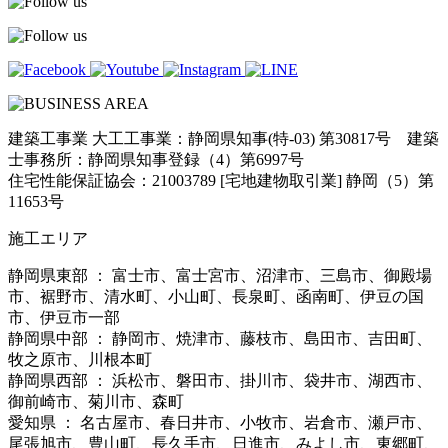
建築工事業 大工工事業：静岡県知事(特-03) 第30817号 建築
士事務所：静岡県知事登録（4）第6997号
住宅性能保証協会：21003789 [宅地建物取引業] 静岡（5）第
11653号
施工エリア
静岡県東部 ： 富士市、富士宮市、沼津市、三島市、御殿場
市、裾野市、清水町、小山町、長泉町、函南町、伊豆の国
市、伊豆市一部
静岡県中部 ： 静岡市、焼津市、藤枝市、島田市、吉田町、
牧之原市、川根本町
静岡県西部 ： 浜松市、磐田市、掛川市、袋井市、湖西市、
御前崎市、菊川市、森町
愛知県 ： 名古屋市、春日井市、小牧市、岩倉市、瀬戸市、
尾張旭市、豊山町、長久手市、日進市、みよし市、東郷町、