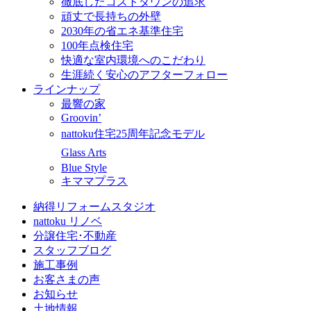
徹底したコストダウンの追求
頑丈で長持ちの外壁
2030年の省エネ基準住宅
100年点検住宅
快適な室内環境へのこだわり
生涯続く安心のアフターフォロー
ラインナップ
最響の家
Groovin’
nattoku住宅25周年記念モデル
Glass Arts
Blue Style
キママプラス
納得リフォームスタジオ
nattoku リノベ
分譲住宅･不動産
スタッフブログ
施工事例
お客さまの声
お知らせ
土地情報