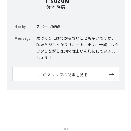
r.suzuki
鈴木 隆馬
快適な室内環境へのこだわり
スポーツ観戦
生涯続く安心のアフターフォロー
Hobby
家づくりにはわからないことも多いですが、
Message
私たちがしっかりサポートします。一緒にワク
ラインナップ
ワクしながら理想の住まいを形にしていきま
しょう！
最響の家
このスタッフの記事を見る
Groovin’
nattoku住宅25周年記念モデル
Glass Arts
Blue Style