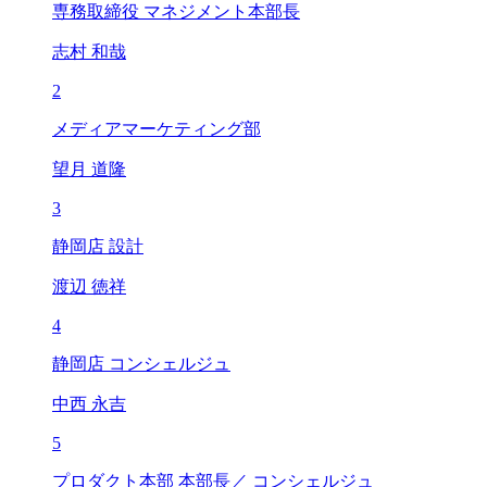
専務取締役 マネジメント本部長
志村 和哉
2
メディアマーケティング部
望月 道隆
3
静岡店 設計
渡辺 徳祥
4
静岡店 コンシェルジュ
中西 永吉
5
プロダクト本部 本部長／ コンシェルジュ