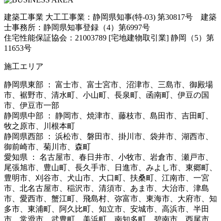
建築工事業 大工工事業：静岡県知事(特-03) 第30817号 建築
士事務所：静岡県知事登録（4）第6997号
住宅性能保証協会：21003789 [宅地建物取引業] 静岡（5）第
11653号
施工エリア
静岡県東部 ： 富士市、富士宮市、沼津市、三島市、御殿場
市、裾野市、清水町、小山町、長泉町、函南町、伊豆の国
市、伊豆市一部
静岡県中部 ： 静岡市、焼津市、藤枝市、島田市、吉田町、
牧之原市、川根本町
静岡県西部 ： 浜松市、磐田市、掛川市、袋井市、湖西市、
御前崎市、菊川市、森町
愛知県 ： 名古屋市、春日井市、小牧市、岩倉市、瀬戸市、
尾張旭市、豊山町、長久手市、日進市、みよし市、東郷町、
豊明市、刈谷市、犬山市、大口町、扶桑町、江南市、一宮
市、北名古屋市、稲沢市、清須市、あま市、大治市、津島
市、愛西市、蟹江町、飛島村、弥富市、東海市、大府市、知
多市、東浦町、阿久比町、知立市、安城市、高浜市、半田
市、常滑市、武豊町、美浜町、南知多町、碧南市、西尾市、