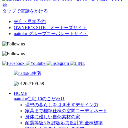
始
タップで電話をかける
来店・見学予約
OWNER’S SITE オーナーズサイト
nattoku
グループコーポレートサイト
HOME
nattoku住宅 10のこだわり
理想の暮らしを引き出すデザイン力
家具まで標準仕様の空間コーディネート
身体に優しい自然素材の家
耐震等級3 & 許容応力度計算 全棟標準