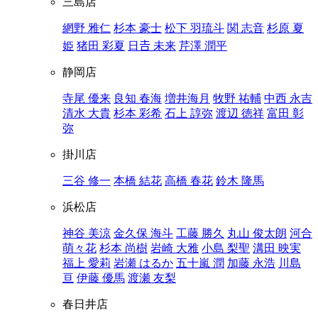
三島店
網野 雅仁
杉本 豪士
松下 羽琉斗
関 志音
杉原 夏
姫
猪田 彩夏
日𠮷 未来
芹澤 潤平
静岡店
寺尾 優来
良知 春海
増井海月
牧野 祐輔
中西 永吉
清水 大貴
杉本 彩希
石上 諄弥
渡辺 徳祥
富田 彰
弥
掛川店
三谷 修一
本橋 結花
高橋 春花
鈴木 隆馬
浜松店
神谷 美涼
金久保 海斗
工藤 勝久
丸山 俊太朗
河合
萌々花
杉本 尚樹
岩崎 大雅
小島 梨聖
溝田 映実
福上 愛莉
岩瀬 はるか
五十嵐 潤
加藤 永浩
川島
亘
伊藤 優馬
渡瀬 友梨
春日井店