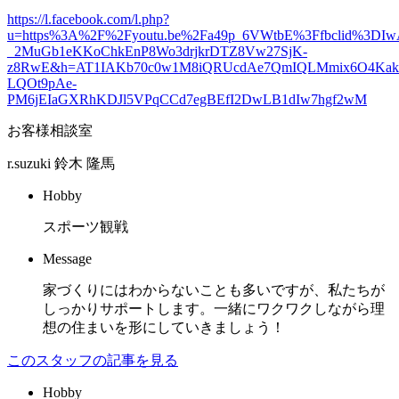
https://l.facebook.com/l.php?
u=https%3A%2F%2Fyoutu.be%2Fa49p_6VWtbE%3Ffbclid%3D
_2MuGb1eKKoChkEnP8Wo3drjkrDTZ8Vw27SjK-
z8RwE&h=AT1IAKb70c0w1M8iQRUcdAe7QmIQLMmix6O4Kak
LQOt9pAe-
PM6jEIaGXRhKDJl5VPqCCd7egBEfI2DwLB1dIw7hgf2wM
お客様相談室
r.suzuki
鈴木 隆馬
Hobby
スポーツ観戦
Message
家づくりにはわからないことも多いですが、私たちが
しっかりサポートします。一緒にワクワクしながら理
想の住まいを形にしていきましょう！
このスタッフの記事を見る
Hobby