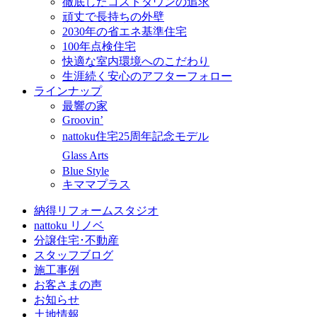
徹底したコストダウンの追求
頑丈で長持ちの外壁
2030年の省エネ基準住宅
100年点検住宅
快適な室内環境へのこだわり
生涯続く安心のアフターフォロー
ラインナップ
最響の家
Groovin’
nattoku住宅25周年記念モデル
Glass Arts
Blue Style
キママプラス
納得リフォームスタジオ
nattoku リノベ
分譲住宅･不動産
スタッフブログ
施工事例
お客さまの声
お知らせ
土地情報