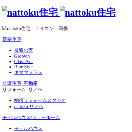
新築住宅
最響の家
Groovin'
Glass Arts
Blue Style
キママプラス
分譲住宅･不動産
リフォーム･リノベ
納得リフォームスタジオ
nattoku リノベ
モデルハウス/ショールーム
モデルハウス