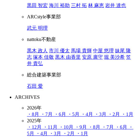
黒田 智宏
海川 裕助
三村 拓
林 麻恵
岩井 達也
ARCstyle事業部
武元 明理
nattoku不動産
黒木 政人
市川 優太
馬場 貴輝
中屋 悠理
妹尾 隆
志
塚本 佳敬
黒木 由香里
安原 廣守
堀 美沙希
笠
井 貴弘
総合建築事業部
石田 愛
ARCHIVES
2026年
・8月
・7月
・6月
・5月
・4月
・3月
・2月
・1月
2025年
・12月
・11月
・10月
・9月
・8月
・7月
・6月
・
5月
・4月
・3月
・2月
・1月