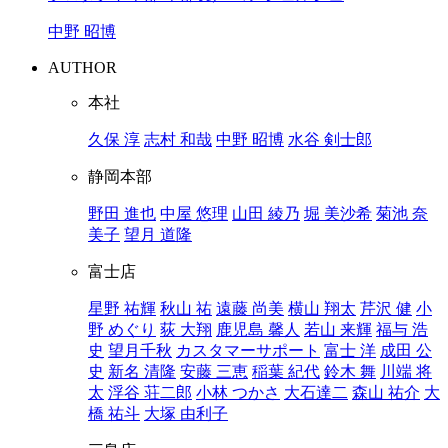
中野 昭博
AUTHOR
本社
久保 淳
志村 和哉
中野 昭博
水谷 剣士郎
静岡本部
野田 進也
中屋 悠理
山田 綾乃
堀 美沙希
菊池 奈
美子
望月 道隆
富士店
星野 祐輝
秋山 祐
遠藤 尚美
横山 翔太
芹沢 健
小
野 めぐり
荻 大翔
鹿児島 馨人
若山 来輝
福与 浩
史
望月千秋
カスタマーサポート
富士 洋
成田 公
史
新名 清隆
安藤 三恵
稲葉 紀代
鈴木 舞
川端 将
太
浮谷 荘二郎
小林 つかさ
大石達二
森山 祐介
大
橋 祐斗
大塚 由利子