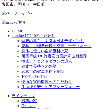
豊田市、岡崎市、幸田町
HOME
nattoku住宅 10のこだわり
理想の暮らしを引き出すデザイン力
家具まで標準仕様の空間コーディネート
身体に優しい自然素材の家
耐震等級3 & 許容応力度計算 全棟標準
徹底したコストダウンの追求
頑丈で長持ちの外壁
2030年の省エネ住宅基準
100年点検住宅
快適な室内環境へのこだわり
生涯続く安心のアフターフォロー
ラインナップ
最響の家
Groovin’