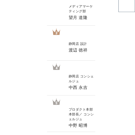
メディアマーケ
ティング部
望月 道隆
3
静岡店 設計
渡辺 徳祥
4
静岡店 コンシェ
ルジュ
中西 永吉
5
プロダクト本部
本部長／ コンシ
ェルジュ
中野 昭博