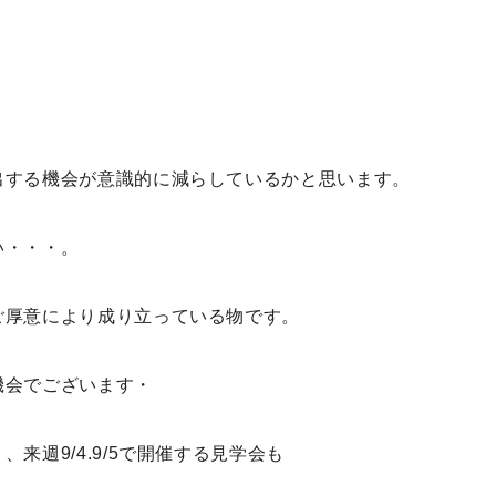
出する機会が意識的に減らしているかと思います。
い・・・。
ご厚意により成り立っている物です。
機会でございます・
来週9/4.9/5で開催する見学会も