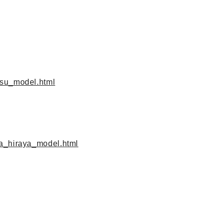
。
tsu_model.html
a_hiraya_model.html