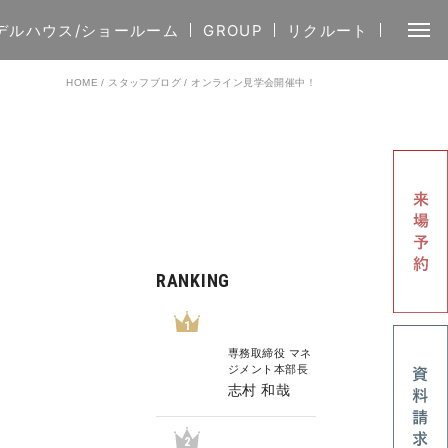
デルハウス/ショールーム
GROUP
リクルート
HOME
/
スタッフブログ
/
オンライン見学会開催中！
RANKING
1
専務取締役 マネ
ジメント本部長
志村 和哉
2