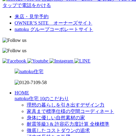
タップで電話をかける
来店・見学予約
OWNER’S SITE オーナーズサイト
nattoku
グループコーポレートサイト
HOME
nattoku住宅 10のこだわり
理想の暮らしを引き出すデザイン力
家具まで標準仕様の空間コーディネート
身体に優しい自然素材の家
耐震等級3 & 許容応力度計算 全棟標準
徹底したコストダウンの追求