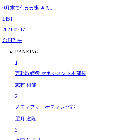
9月末で何かが起きる。
LIST
2021.09.17
台風到来
RANKING
1
専務取締役 マネジメント本部長
志村 和哉
2
メディアマーケティング部
望月 道隆
3