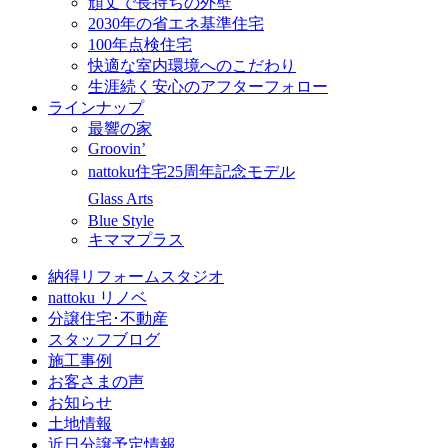
頑丈で長持ちの外壁
2030年の省エネ基準住宅
100年点検住宅
快適な室内環境へのこだわり
生涯続く安心のアフターフォロー
ラインナップ
最響の家
Groovin’
nattoku住宅25周年記念モデル
Glass Arts
Blue Style
キママプラス
納得リフォームスタジオ
nattoku リノベ
分譲住宅･不動産
スタッフブログ
施工事例
お客さまの声
お知らせ
土地情報
近日分譲予定情報