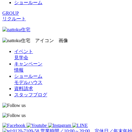
ショールーム
GROUP
リクルート
イベント
見学会
キャンペーン
情報
ショールーム
モデルハウス
資料請求
スタッフブログ
営業時間／10:00～20:00 定休日／年末年