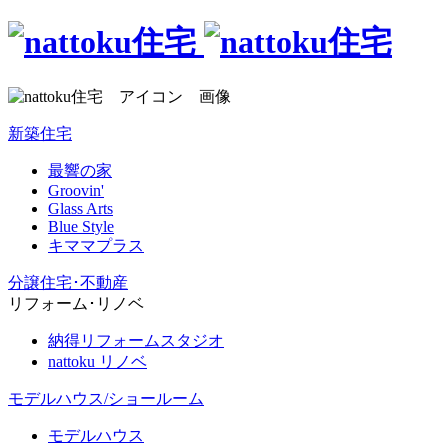
新築住宅
最響の家
Groovin'
Glass Arts
Blue Style
キママプラス
分譲住宅･不動産
リフォーム･リノベ
納得リフォームスタジオ
nattoku リノベ
モデルハウス/ショールーム
モデルハウス