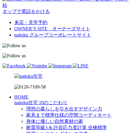
始
タップで電話をかける
来店・見学予約
OWNER’S SITE オーナーズサイト
nattoku
グループコーポレートサイト
HOME
nattoku住宅 10のこだわり
理想の暮らしを引き出すデザイン力
家具まで標準仕様の空間コーディネート
身体に優しい自然素材の家
耐震等級3 & 許容応力度計算 全棟標準