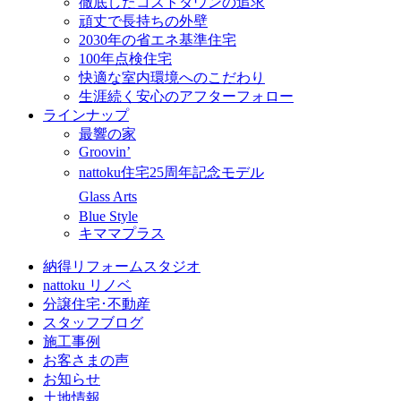
徹底したコストダウンの追求
頑丈で長持ちの外壁
2030年の省エネ基準住宅
100年点検住宅
快適な室内環境へのこだわり
生涯続く安心のアフターフォロー
ラインナップ
最響の家
Groovin’
nattoku住宅25周年記念モデル
Glass Arts
Blue Style
キママプラス
納得リフォームスタジオ
nattoku リノベ
分譲住宅･不動産
スタッフブログ
施工事例
お客さまの声
お知らせ
土地情報