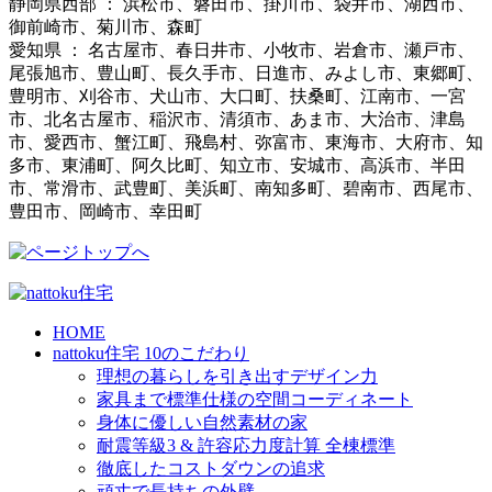
静岡県西部 ： 浜松市、磐田市、掛川市、袋井市、湖西市、
御前崎市、菊川市、森町
愛知県 ： 名古屋市、春日井市、小牧市、岩倉市、瀬戸市、
尾張旭市、豊山町、長久手市、日進市、みよし市、東郷町、
豊明市、刈谷市、犬山市、大口町、扶桑町、江南市、一宮
市、北名古屋市、稲沢市、清須市、あま市、大治市、津島
市、愛西市、蟹江町、飛島村、弥富市、東海市、大府市、知
多市、東浦町、阿久比町、知立市、安城市、高浜市、半田
市、常滑市、武豊町、美浜町、南知多町、碧南市、西尾市、
豊田市、岡崎市、幸田町
HOME
nattoku住宅 10のこだわり
理想の暮らしを引き出すデザイン力
家具まで標準仕様の空間コーディネート
身体に優しい自然素材の家
耐震等級3 & 許容応力度計算 全棟標準
徹底したコストダウンの追求
頑丈で長持ちの外壁