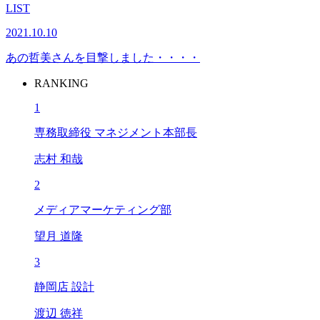
LIST
2021.10.10
あの哲美さんを目撃しました・・・・
RANKING
1
専務取締役 マネジメント本部長
志村 和哉
2
メディアマーケティング部
望月 道隆
3
静岡店 設計
渡辺 徳祥