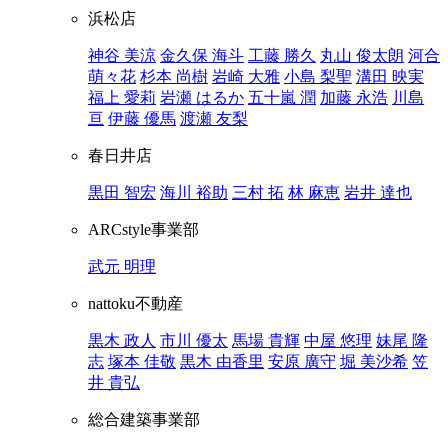
浜松店
神谷 美涼
金久保 海斗
工藤 勝久
丸山 俊太朗
河合
萌々花
杉本 尚樹
岩崎 大雅
小島 梨聖
溝田 映実
福上 愛莉
岩瀬 はるか
五十嵐 潤
加藤 永浩
川島
亘
伊藤 優馬
渡瀬 友梨
春日井店
黒田 智宏
海川 裕助
三村 拓
林 麻恵
岩井 達也
ARCstyle事業部
武元 明理
nattoku不動産
黒木 政人
市川 優太
馬場 貴輝
中屋 悠理
妹尾 隆
志
塚本 佳敬
黒木 由香里
安原 廣守
堀 美沙希
笠
井 貴弘
総合建築事業部