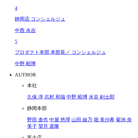
4
静岡店 コンシェルジュ
中西 永吉
5
プロダクト本部 本部長／ コンシェルジュ
中野 昭博
AUTHOR
本社
久保 淳
志村 和哉
中野 昭博
水谷 剣士郎
静岡本部
野田 進也
中屋 悠理
山田 綾乃
堀 美沙希
菊池 奈
美子
望月 道隆
富士店