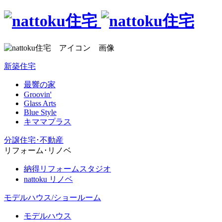
新築住宅
最響の家
Groovin'
Glass Arts
Blue Style
キママプラス
分譲住宅･不動産
リフォーム･リノベ
納得リフォームスタジオ
nattoku リノベ
モデルハウス/ショールーム
モデルハウス