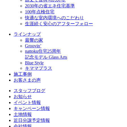
2030年の省エネ住宅基準
100年点検住宅
快適な室内環境へのこだわり
生涯続く安心のアフターフォロー
ラインナップ
最響の家
Groovin’
nattoku住宅25周年
記念モデル Glass Arts
Blue Style
キママプラス
施工事例
お客さまの声
スタッフブログ
お知らせ
イベント情報
キャンペーン情報
土地情報
近日分譲予定情報
会社情報