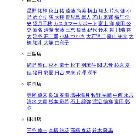
星野 祐輝
秋山 祐
遠藤 尚美
横山 翔太
芹沢 健
小
野 めぐり
荻 大翔
鹿児島 馨人
若山 来輝
福与 浩
史
望月千秋
カスタマーサポート
富士 洋
成田 公
史
新名 清隆
安藤 三恵
稲葉 紀代
鈴木 舞
川端 将
太
浮谷 荘二郎
小林 つかさ
大石達二
森山 祐介
大
橋 祐斗
大塚 由利子
三島店
網野 雅仁
杉本 豪士
松下 羽琉斗
関 志音
杉原 夏
姫
猪田 彩夏
日𠮷 未来
芹澤 潤平
静岡店
寺尾 優来
良知 春海
増井海月
牧野 祐輔
中西 永吉
清水 大貴
杉本 彩希
石上 諄弥
渡辺 徳祥
富田 彰
弥
掛川店
三谷 修一
本橋 結花
高橋 春花
鈴木 隆馬