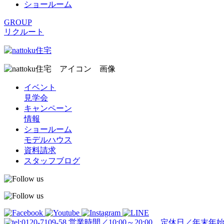
ショールーム
GROUP
リクルート
イベント
見学会
キャンペーン
情報
ショールーム
モデルハウス
資料請求
スタッフブログ
営業時間／10:00～20:00 定休日／年末年