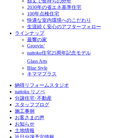
頑丈で長持ちの外壁
2030年の省エネ基準住宅
100年点検住宅
快適な室内環境へのこだわり
生涯続く安心のアフターフォロー
ラインナップ
最響の家
Groovin’
nattoku住宅25周年記念モデル
Glass Arts
Blue Style
キママプラス
納得リフォームスタジオ
nattoku リノベ
分譲住宅･不動産
スタッフブログ
施工事例
お客さまの声
お知らせ
土地情報
近日分譲予定情報