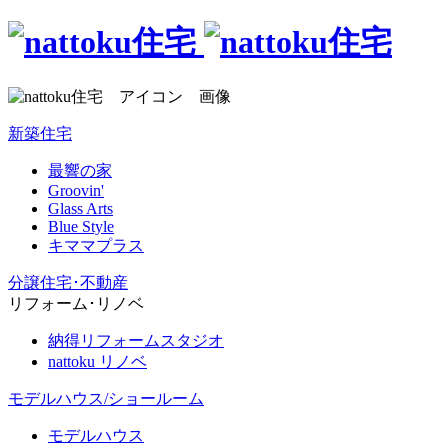
新築住宅
最響の家
Groovin'
Glass Arts
Blue Style
キママプラス
分譲住宅･不動産
リフォーム･リノベ
納得リフォームスタジオ
nattoku リノベ
モデルハウス/ショールーム
モデルハウス