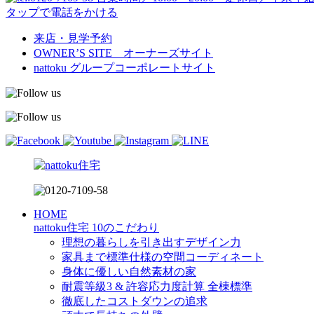
タップで電話をかける
来店・見学予約
OWNER’S SITE オーナーズサイト
nattoku
グループコーポレートサイト
HOME
nattoku住宅 10のこだわり
理想の暮らしを引き出すデザイン力
家具まで標準仕様の空間コーディネート
身体に優しい自然素材の家
耐震等級3 & 許容応力度計算 全棟標準
徹底したコストダウンの追求