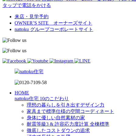
タップで電話をかける
来店・見学予約
OWNER’S SITE オーナーズサイト
nattoku
グループコーポレートサイト
HOME
nattoku住宅 10のこだわり
理想の暮らしを引き出すデザイン力
家具まで標準仕様の空間コーディネート
身体に優しい自然素材の家
耐震等級3 & 許容応力度計算 全棟標準
徹底したコストダウンの追求