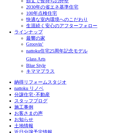
頑丈で長持ちの外壁
2030年の省エネ基準住宅
100年点検住宅
快適な室内環境へのこだわり
生涯続く安心のアフターフォロー
ラインナップ
最響の家
Groovin’
nattoku住宅25周年記念モデル
Glass Arts
Blue Style
キママプラス
納得リフォームスタジオ
nattoku リノベ
分譲住宅･不動産
スタッフブログ
施工事例
お客さまの声
お知らせ
土地情報
近日分譲予定情報