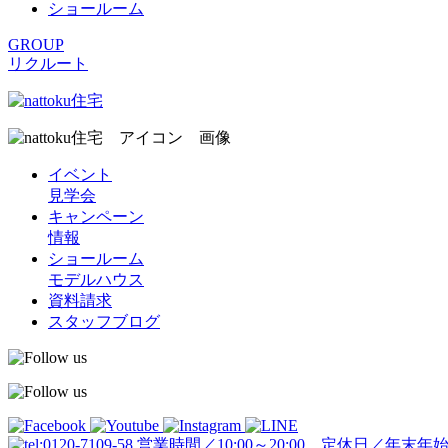
ショールーム
GROUP
リクルート
イベント
見学会
キャンペーン
情報
ショールーム
モデルハウス
資料請求
スタッフブログ
営業時間／10:00～20:00 定休日／年末年