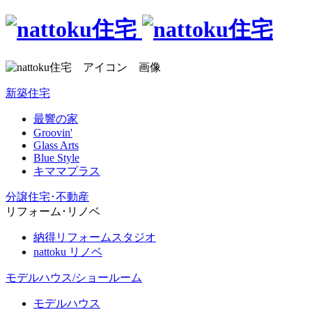
新築住宅
最響の家
Groovin'
Glass Arts
Blue Style
キママプラス
分譲住宅･不動産
リフォーム･リノベ
納得リフォームスタジオ
nattoku リノベ
モデルハウス/ショールーム
モデルハウス