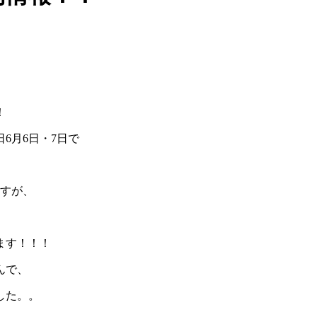
！
6月6日・7日で
ますが、
ます！！！
んで、
した。。