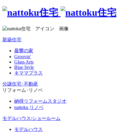
新築住宅
最響の家
Groovin'
Glass Arts
Blue Style
キママプラス
分譲住宅･不動産
リフォーム･リノベ
納得リフォームスタジオ
nattoku リノベ
モデルハウス/ショールーム
モデルハウス