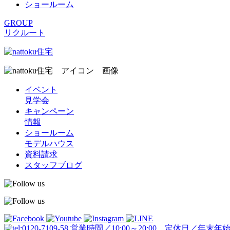
ショールーム
GROUP
リクルート
イベント
見学会
キャンペーン
情報
ショールーム
モデルハウス
資料請求
スタッフブログ
営業時間／10:00～20:00 定休日／年末年