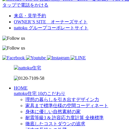
タップで電話をかける
来店・見学予約
OWNER’S SITE オーナーズサイト
nattoku
グループコーポレートサイト
HOME
nattoku住宅 10のこだわり
理想の暮らしを引き出すデザイン力
家具まで標準仕様の空間コーディネート
身体に優しい自然素材の家
耐震等級3 & 許容応力度計算 全棟標準
徹底したコストダウンの追求