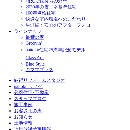
頑丈で長持ちの外壁
2030年の省エネ基準住宅
100年点検住宅
快適な室内環境へのこだわり
生涯続く安心のアフターフォロー
ラインナップ
最響の家
Groovin’
nattoku住宅25周年記念モデル
Glass Arts
Blue Style
キママプラス
納得リフォームスタジオ
nattoku リノベ
分譲住宅･不動産
スタッフブログ
施工事例
お客さまの声
お知らせ
土地情報
近日分譲予定情報