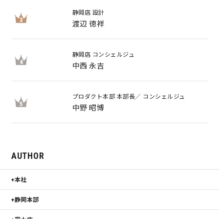
静岡店 設計
サイトマップ
プライバシーポリシー
3
渡辺 徳祥
よくある質問
静岡店 コンシェルジュ
4
中西 永吉
プロダクト本部 本部長／ コンシェルジュ
5
中野 昭博
CLOSE
AUTHOR
本社
静岡本部