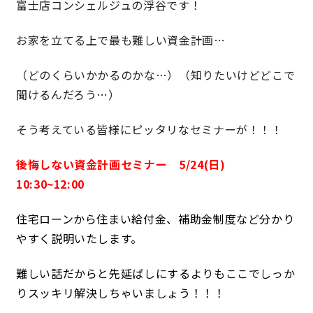
富士店コンシェルジュの浮谷です！
お家を立てる上で最も難しい資金計画…
営業時間／10:00～20:00 定休日／年末年始
タップで電話をかける
（どのくらいかかるのかな…）（知りたいけどどこで
聞けるんだろう…）
来店・見学予約
そう考えている皆様にピッタリなセミナーが！！！
後悔しない資金計画セミナー 5/24(日)
OWNER’S SITE オーナーズサイト
10:30~12:00
住宅ローンから住まい給付金、補助金制度など分かり
nattoku
グループコーポレートサイト
やすく説明いたします。
難しい話だからと先延ばしにするよりもここでしっか
りスッキリ解決しちゃいましょう！！！
nattoku住宅 10のこだわり