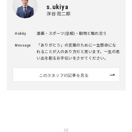
s.ukiya
快適な室内環境へのこだわり
浮谷 荘二郎
生涯続く安心のアフターフォロー
漫画・スポーツ(全般)・動物と触れ合う
Hobby
「ありがとう」の言葉のために一生懸命にな
Message
ラインナップ
れることが人のあり方だと思います。一生の思
い出を創るお手伝いをさせてください。
最響の家
このスタッフの記事を見る
Groovin’
nattoku住宅25周年記念モデル
Glass Arts
Blue Style