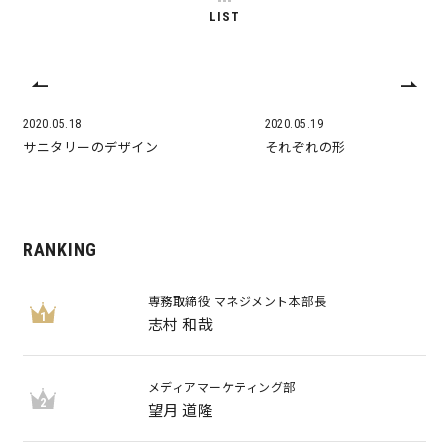
LIST
キママプラス
納得リフォームスタジオ
nattoku リノベ
2020.05.18
2020.05.19
サニタリーのデザイン
それぞれの形
分譲住宅･不動産
スタッフブログ
施工事例
お客さまの声
RANKING
専務取締役 マネジメント本部長
お知らせ
土地情報
1
志村 和哉
近日分譲予定情報
会社情報
メディアマーケティング部
2
望月 道隆
動画ギャラリー
採用情報