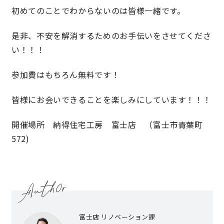
初めてのことでわからないのは皆様一緒です。
理想の暮らしを引き出すデザイン力
是非、不安を解消するためのお手伝いをさせてくださ
い！！！
家具まで標準仕様の空間コーディネート
参加費はもちろん無料です！
身体に優しい自然素材の家
皆様にお会いできることを楽しみにしています！！！
耐震等級3 & 許容応力度計算 全棟標準
開催場所 納得住宅工房 富士店 （富士市青葉町
徹底したコストダウンの追求
572)
頑丈で長持ちの外壁
2030年の省エネ基準住宅
100年点検住宅
富士店 リノベーション課