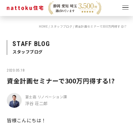
HOME
/
スタッフブログ
/
資金計画セミナーで300万円得する!?
イベント
キャンペーン
見学会
情報
STAFF BLOG
スタッフブログ
ショールーム
資料請求
モデルハウス
2020.05.18
スタッフブログ
資金計画セミナーで300万円得する!?
富士店 リノベーション課
浮谷 荘二郎
皆様こんにちは！