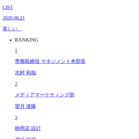
LIST
2020.08.21
美しい。
RANKING
1
専務取締役 マネジメント本部長
志村 和哉
2
メディアマーケティング部
望月 道隆
3
静岡店 設計