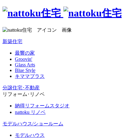
新築住宅
最響の家
Groovin'
Glass Arts
Blue Style
キママプラス
分譲住宅･不動産
リフォーム･リノベ
納得リフォームスタジオ
nattoku リノベ
モデルハウス/ショールーム
モデルハウス