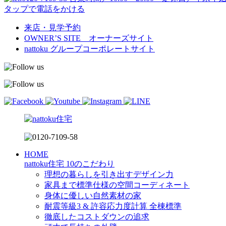
タップで電話をかける
来店・見学予約
OWNER’S SITE オーナーズサイト
nattoku
グループコーポレートサイト
HOME
nattoku住宅 10のこだわり
理想の暮らしを引き出すデザイン力
家具まで標準仕様の空間コーディネート
身体に優しい自然素材の家
耐震等級3 & 許容応力度計算 全棟標準
徹底したコストダウンの追求