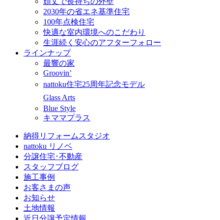
頑丈で長持ちの外壁
2030年の省エネ基準住宅
100年点検住宅
快適な室内環境へのこだわり
生涯続く安心のアフターフォロー
ラインナップ
最響の家
Groovin’
nattoku住宅25周年記念モデル
Glass Arts
Blue Style
キママプラス
納得リフォームスタジオ
nattoku リノベ
分譲住宅･不動産
スタッフブログ
施工事例
お客さまの声
お知らせ
土地情報
近日分譲予定情報