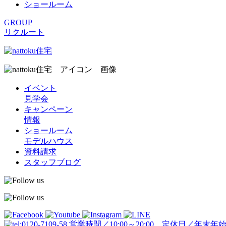
ショールーム
GROUP
リクルート
イベント
見学会
キャンペーン
情報
ショールーム
モデルハウス
資料請求
スタッフブログ
営業時間／10:00～20:00 定休日／年末年