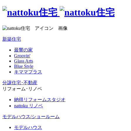
新築住宅
最響の家
Groovin'
Glass Arts
Blue Style
キママプラス
分譲住宅･不動産
リフォーム･リノベ
納得リフォームスタジオ
nattoku リノベ
モデルハウス/ショールーム
モデルハウス