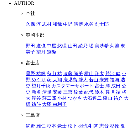
AUTHOR
本社
久保 淳
志村 和哉
中野 昭博
水谷 剣士郎
静岡本部
野田 進也
中屋 悠理
山田 綾乃
堀 美沙希
菊池 奈
美子
望月 道隆
富士店
星野 祐輝
秋山 祐
遠藤 尚美
横山 翔太
芹沢 健
小
野 めぐり
荻 大翔
鹿児島 馨人
若山 来輝
福与 浩
史
望月千秋
カスタマーサポート
富士 洋
成田 公
史
新名 清隆
安藤 三恵
稲葉 紀代
鈴木 舞
川端 将
太
浮谷 荘二郎
小林 つかさ
大石達二
森山 祐介
大
橋 祐斗
大塚 由利子
三島店
網野 雅仁
杉本 豪士
松下 羽琉斗
関 志音
杉原 夏