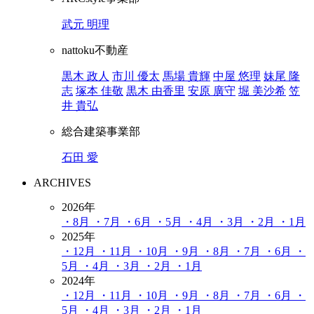
武元 明理
nattoku不動産
黒木 政人
市川 優太
馬場 貴輝
中屋 悠理
妹尾 隆
志
塚本 佳敬
黒木 由香里
安原 廣守
堀 美沙希
笠
井 貴弘
総合建築事業部
石田 愛
ARCHIVES
2026年
・8月
・7月
・6月
・5月
・4月
・3月
・2月
・1月
2025年
・12月
・11月
・10月
・9月
・8月
・7月
・6月
・
5月
・4月
・3月
・2月
・1月
2024年
・12月
・11月
・10月
・9月
・8月
・7月
・6月
・
5月
・4月
・3月
・2月
・1月