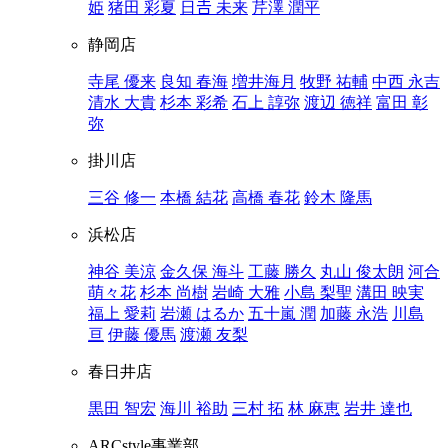
姫
猪田 彩夏
日𠮷 未来
芹澤 潤平
静岡店
寺尾 優来
良知 春海
増井海月
牧野 祐輔
中西 永吉
清水 大貴
杉本 彩希
石上 諄弥
渡辺 徳祥
富田 彰
弥
掛川店
三谷 修一
本橋 結花
高橋 春花
鈴木 隆馬
浜松店
神谷 美涼
金久保 海斗
工藤 勝久
丸山 俊太朗
河合
萌々花
杉本 尚樹
岩崎 大雅
小島 梨聖
溝田 映実
福上 愛莉
岩瀬 はるか
五十嵐 潤
加藤 永浩
川島
亘
伊藤 優馬
渡瀬 友梨
春日井店
黒田 智宏
海川 裕助
三村 拓
林 麻恵
岩井 達也
ARCstyle事業部