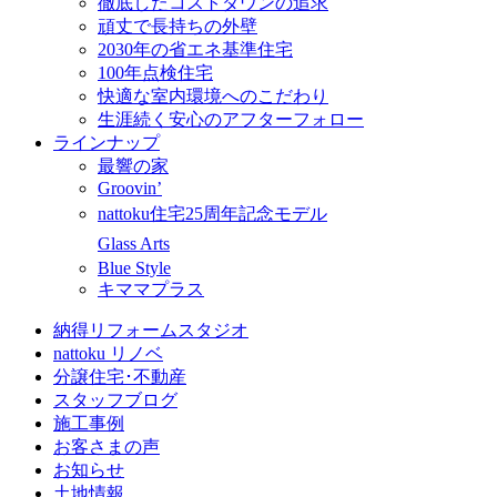
徹底したコストダウンの追求
頑丈で長持ちの外壁
2030年の省エネ基準住宅
100年点検住宅
快適な室内環境へのこだわり
生涯続く安心のアフターフォロー
ラインナップ
最響の家
Groovin’
nattoku住宅25周年記念モデル
Glass Arts
Blue Style
キママプラス
納得リフォームスタジオ
nattoku リノベ
分譲住宅･不動産
スタッフブログ
施工事例
お客さまの声
お知らせ
土地情報