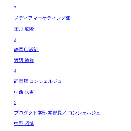
2
メディアマーケティング部
望月 道隆
3
静岡店 設計
渡辺 徳祥
4
静岡店 コンシェルジュ
中西 永吉
5
プロダクト本部 本部長／ コンシェルジュ
中野 昭博