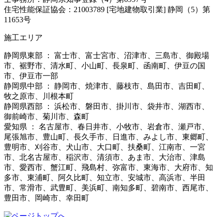
住宅性能保証協会：21003789 [宅地建物取引業] 静岡（5）第
11653号
施工エリア
静岡県東部 ： 富士市、富士宮市、沼津市、三島市、御殿場
市、裾野市、清水町、小山町、長泉町、函南町、伊豆の国
市、伊豆市一部
静岡県中部 ： 静岡市、焼津市、藤枝市、島田市、吉田町、
牧之原市、川根本町
静岡県西部 ： 浜松市、磐田市、掛川市、袋井市、湖西市、
御前崎市、菊川市、森町
愛知県 ： 名古屋市、春日井市、小牧市、岩倉市、瀬戸市、
尾張旭市、豊山町、長久手市、日進市、みよし市、東郷町、
豊明市、刈谷市、犬山市、大口町、扶桑町、江南市、一宮
市、北名古屋市、稲沢市、清須市、あま市、大治市、津島
市、愛西市、蟹江町、飛島村、弥富市、東海市、大府市、知
多市、東浦町、阿久比町、知立市、安城市、高浜市、半田
市、常滑市、武豊町、美浜町、南知多町、碧南市、西尾市、
豊田市、岡崎市、幸田町