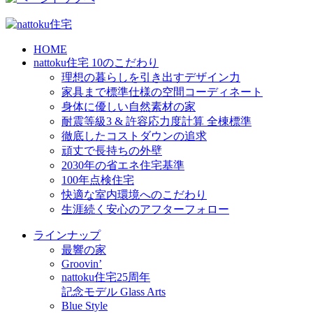
HOME
nattoku住宅 10のこだわり
理想の暮らしを引き出すデザイン力
家具まで標準仕様の空間コーディネート
身体に優しい自然素材の家
耐震等級3 & 許容応力度計算 全棟標準
徹底したコストダウンの追求
頑丈で長持ちの外壁
2030年の省エネ住宅基準
100年点検住宅
快適な室内環境へのこだわり
生涯続く安心のアフターフォロー
ラインナップ
最響の家
Groovin’
nattoku住宅25周年
記念モデル Glass Arts
Blue Style