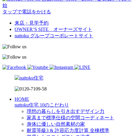
始
タップで電話をかける
来店・見学予約
OWNER’S SITE オーナーズサイト
nattoku
グループコーポレートサイト
HOME
nattoku住宅 10のこだわり
理想の暮らしを引き出すデザイン力
家具まで標準仕様の空間コーディネート
身体に優しい自然素材の家
耐震等級3 & 許容応力度計算 全棟標準