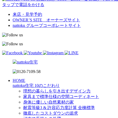
タップで電話をかける
来店・見学予約
OWNER’S SITE オーナーズサイト
nattoku
グループコーポレートサイト
HOME
nattoku住宅 10のこだわり
理想の暮らしを引き出すデザイン力
家具まで標準仕様の空間コーディネート
身体に優しい自然素材の家
耐震等級3 & 許容応力度計算 全棟標準
徹底したコストダウンの追求