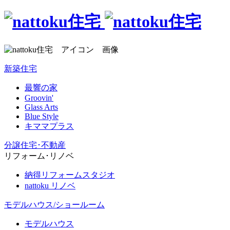
新築住宅
最響の家
Groovin'
Glass Arts
Blue Style
キママプラス
分譲住宅･不動産
リフォーム･リノベ
納得リフォームスタジオ
nattoku リノベ
モデルハウス/ショールーム
モデルハウス