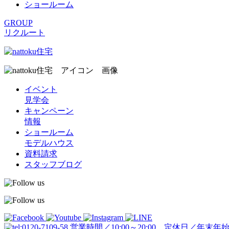
ショールーム
GROUP
リクルート
イベント
見学会
キャンペーン
情報
ショールーム
モデルハウス
資料請求
スタッフブログ
営業時間／10:00～20:00 定休日／年末年