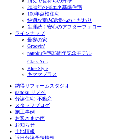
頑丈で長持ちの外壁
2030年の省エネ基準住宅
100年点検住宅
快適な室内環境へのこだわり
生涯続く安心のアフターフォロー
ラインナップ
最響の家
Groovin’
nattoku住宅25周年記念モデル
Glass Arts
Blue Style
キママプラス
納得リフォームスタジオ
nattoku リノベ
分譲住宅･不動産
スタッフブログ
施工事例
お客さまの声
お知らせ
土地情報
近日分譲予定情報