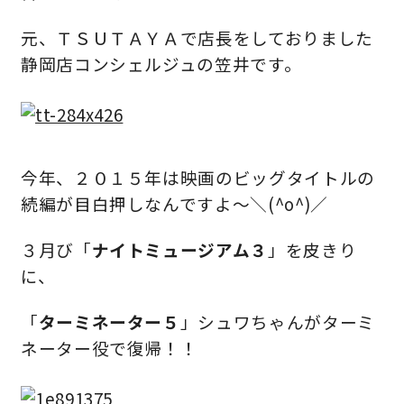
元、ＴＳＵＴＡＹＡで店長をしておりました
静岡店コンシェルジュの笠井です。
営業時間／10:00～20:00 定休日／年末年始
タップで電話をかける
来店・見学予約
今年、２０１５年は映画のビッグタイトルの
続編が目白押しなんですよ～＼(^o^)／
OWNER’S SITE オーナーズサイト
３月び「
ナイトミュージアム３
」を皮きり
に、
nattoku
グループコーポレートサイト
「
ターミネーター５
」シュワちゃんがターミ
ネーター役で復帰！！
nattoku住宅 10のこだわり