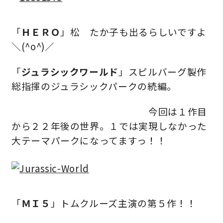
理想の暮らしを引き出すデザイン力
「
ＨＥＲＯ
」松 たか子も出るらしいですよ
＼(^o^)／
家具まで標準仕様の空間コーディネート
「
ジュラシックワールド
」スピルバーグ製作
身体に優しい自然素材の家
総指揮のジュラシックパークの続編。
耐震等級3 & 許容応力度計算 全棟標準
今回は１作目
から２２年後の世界。１では実現しなかった
徹底したコストダウンの追求
大テーマパークになってますっ！！
頑丈で長持ちの外壁
2030年の省エネ基準住宅
「
ＭＩ５
」トムクルーズ主演の第５作！！
100年点検住宅