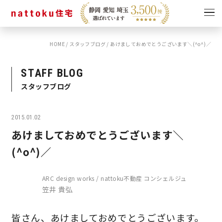
HOME
/
スタッフブログ
/
あけましておめでとうございます＼(^o^)／
イベント
キャンペーン
見学会
情報
STAFF BLOG
スタッフブログ
ショールーム
資料請求
モデルハウス
2015.01.02
スタッフブログ
あけましておめでとうございます＼
(^o^)／
ARC design works / nattoku不動産 コンシェルジュ
笠井 貴弘
皆さん、あけましておめでとうございます。