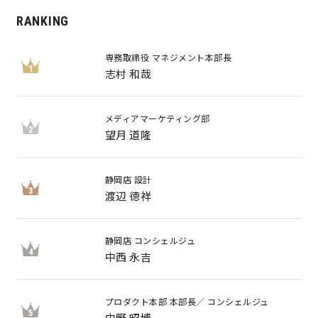
RANKING
専務取締役 マネジメント本部長
1
志村 和哉
メディアマーケティング部
2
望月 道隆
静岡店 設計
3
渡辺 徳祥
静岡店 コンシェルジュ
4
中西 永吉
プロダクト本部 本部長／ コンシェルジュ
5
中野 昭博