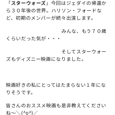
「
スターウォーズ
」今回はジェダイの帰還か
ら３０年後の世界。ハリソン・フォードな
快適な室内環境へのこだわり
ど、初期のメンバーが続々出演します。
生涯続く安心のアフターフォロー
みんな、もう７０歳
くらいだった気が・・・
ラインナップ
そしてスターウォー
ズもディズニー映画になりました。
最響の家
Groovin’
映画好きの私にとってはたまらない１年にな
りそうです。
nattoku住宅25周年記念モデル
Glass Arts
皆さんのおススメ映画も是非教えてください
ね～＼(^o^)／
Blue Style