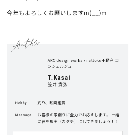
今年もよろしくお願いしますm(__)m
キママプラス
納得リフォームスタジオ
nattoku リノベ
分譲住宅･不動産
スタッフブログ
ARC design works / nattoku不動産 コ
ンシェルジュ
施工事例
お客さまの声
T.Kasai
笠井 貴弘
お知らせ
土地情報
釣り、映画鑑賞
Hobby
近日分譲予定情報
会社情報
お客様の家創りに全力でお応えします。 一緒
Message
に夢を現実（カタチ）にしてきましょう！！
動画ギャラリー
採用情報