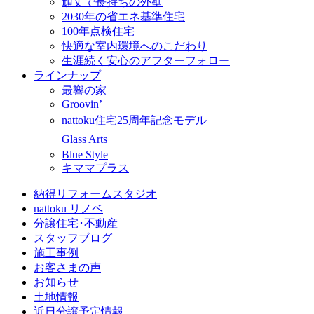
頑丈で長持ちの外壁
2030年の省エネ基準住宅
100年点検住宅
快適な室内環境へのこだわり
生涯続く安心のアフターフォロー
ラインナップ
最響の家
Groovin’
nattoku住宅25周年記念モデル
Glass Arts
Blue Style
キママプラス
納得リフォームスタジオ
nattoku リノベ
分譲住宅･不動産
スタッフブログ
施工事例
お客さまの声
お知らせ
土地情報
近日分譲予定情報