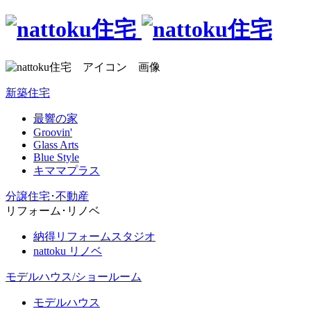
新築住宅
最響の家
Groovin'
Glass Arts
Blue Style
キママプラス
分譲住宅･不動産
リフォーム･リノベ
納得リフォームスタジオ
nattoku リノベ
モデルハウス/ショールーム
モデルハウス