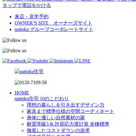
タップで電話をかける
来店・見学予約
OWNER’S SITE オーナーズサイト
nattoku
グループコーポレートサイト
HOME
nattoku住宅 10のこだわり
理想の暮らしを引き出すデザイン力
家具まで標準仕様の空間コーディネート
身体に優しい自然素材の家
耐震等級3 & 許容応力度計算 全棟標準
徹底したコストダウンの追求