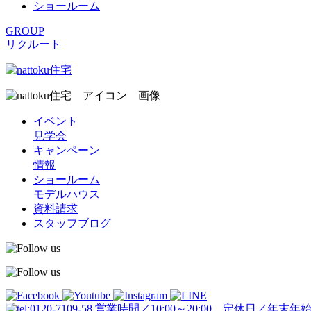
ショールーム
GROUP
リクルート
イベント
見学会
キャンペーン
情報
ショールーム
モデルハウス
資料請求
スタッフブログ
営業時間／10:00～20:00 定休日／年末年