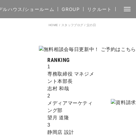
デルハウス/ショールーム
GROUP
リクルート
HOME
/
スタッフブログ
/
父の日
RANKING
1
専務取締役 マネジメ
ント本部長
志村 和哉
2
メディアマーケティ
ング部
望月 道隆
3
静岡店 設計