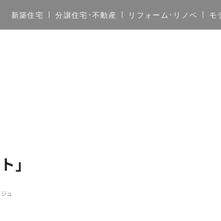
新築住宅
分譲住宅･不動産
リフォーム･リノベ
モ
コト」
ェルジュ