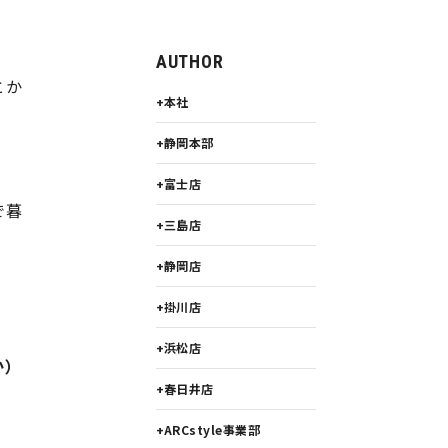
AUTHOR
とか
本社
静岡本部
富士店
で暮
三島店
静岡店
掛川店
浜松店
か）
春日井店
ARCstyle事業部