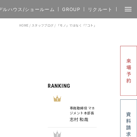
デルハウス/ショールーム
GROUP
リクルート
HOME
/
スタッフブログ
/
「モノ」ではなく「?コト」
RANKING
1
専務取締役 マネ
ジメント本部長
志村 和哉
2