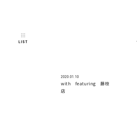
LIST
2020.01.10
with featuring 藤枝
店