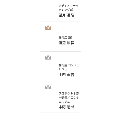
メディアマーケ
ティング部
望月 道隆
3
静岡店 設計
渡辺 徳祥
4
静岡店 コンシェ
ルジュ
中西 永吉
5
プロダクト本部
本部長／ コンシ
ェルジュ
中野 昭博