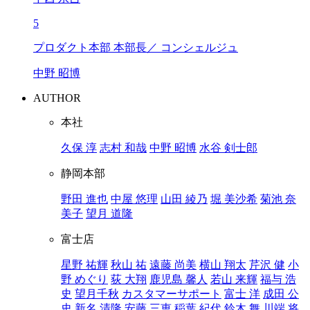
5
プロダクト本部 本部長／ コンシェルジュ
中野 昭博
AUTHOR
本社
久保 淳
志村 和哉
中野 昭博
水谷 剣士郎
静岡本部
野田 進也
中屋 悠理
山田 綾乃
堀 美沙希
菊池 奈
美子
望月 道隆
富士店
星野 祐輝
秋山 祐
遠藤 尚美
横山 翔太
芹沢 健
小
野 めぐり
荻 大翔
鹿児島 馨人
若山 来輝
福与 浩
史
望月千秋
カスタマーサポート
富士 洋
成田 公
史
新名 清隆
安藤 三恵
稲葉 紀代
鈴木 舞
川端 将