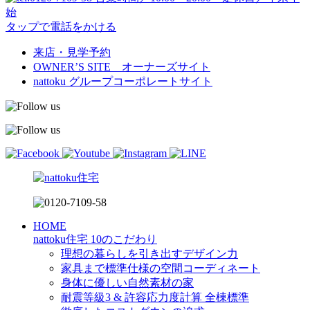
始
タップで電話をかける
来店・見学予約
OWNER’S SITE オーナーズサイト
nattoku
グループコーポレートサイト
HOME
nattoku住宅 10のこだわり
理想の暮らしを引き出すデザイン力
家具まで標準仕様の空間コーディネート
身体に優しい自然素材の家
耐震等級3 & 許容応力度計算 全棟標準