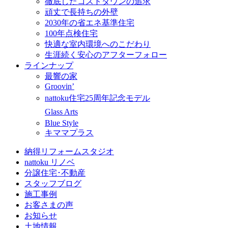
徹底したコストダウンの追求
頑丈で長持ちの外壁
2030年の省エネ基準住宅
100年点検住宅
快適な室内環境へのこだわり
生涯続く安心のアフターフォロー
ラインナップ
最響の家
Groovin’
nattoku住宅25周年記念モデル
Glass Arts
Blue Style
キママプラス
納得リフォームスタジオ
nattoku リノベ
分譲住宅･不動産
スタッフブログ
施工事例
お客さまの声
お知らせ
土地情報