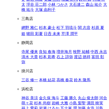
太
浮谷 荘二郎
小林 つかさ
大石達二
森山 祐介
大
橋 祐斗
大塚 由利子
三島店
網野 雅仁
杉本 豪士
松下 羽琉斗
関 志音
杉原 夏
姫
猪田 彩夏
日𠮷 未来
芹澤 潤平
静岡店
寺尾 優来
良知 春海
増井海月
牧野 祐輔
中西 永吉
清水 大貴
杉本 彩希
石上 諄弥
渡辺 徳祥
富田 彰
弥
掛川店
三谷 修一
本橋 結花
高橋 春花
鈴木 隆馬
浜松店
神谷 美涼
金久保 海斗
工藤 勝久
丸山 俊太朗
河合
萌々花
杉本 尚樹
岩崎 大雅
小島 梨聖
溝田 映実
福上 愛莉
岩瀬 はるか
五十嵐 潤
加藤 永浩
川島