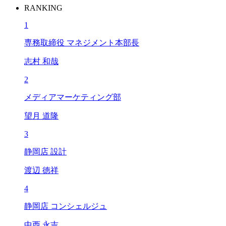
RANKING
1
専務取締役 マネジメント本部長
志村 和哉
2
メディアマーケティング部
望月 道隆
3
静岡店 設計
渡辺 徳祥
4
静岡店 コンシェルジュ
中西 永吉