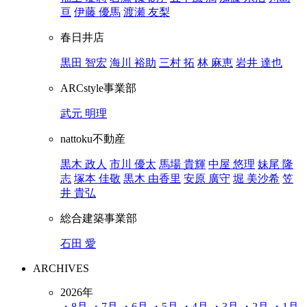
亘
伊藤 優馬
渡瀬 友梨
春日井店
黒田 智宏
海川 裕助
三村 拓
林 麻恵
岩井 達也
ARCstyle事業部
武元 明理
nattoku不動産
黒木 政人
市川 優太
馬場 貴輝
中屋 悠理
妹尾 隆
志
塚本 佳敬
黒木 由香里
安原 廣守
堀 美沙希
笠
井 貴弘
総合建築事業部
石田 愛
ARCHIVES
2026年
・8月
・7月
・6月
・5月
・4月
・3月
・2月
・1月