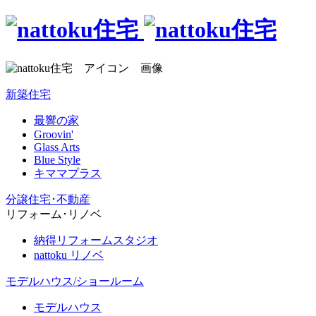
新築住宅
最響の家
Groovin'
Glass Arts
Blue Style
キママプラス
分譲住宅･不動産
リフォーム･リノベ
納得リフォームスタジオ
nattoku リノベ
モデルハウス/ショールーム
モデルハウス