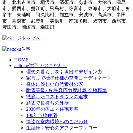
市、北名古屋市、稲沢市、清須市、あま市、大治市、津島
市、愛西市、蟹江町、飛島村、弥富市、東海市、大府市、知
多市、東浦町、阿久比町、知立市、安城市、高浜市、半田
市、常滑市、武豊町、美浜町、南知多町、碧南市、西尾市、
豊田市、岡崎市、幸田町
HOME
nattoku住宅 10のこだわり
理想の暮らしを引き出すデザイン力
家具まで標準仕様の空間コーディネート
身体に優しい自然素材の家
耐震等級3 & 許容応力度計算 全棟標準
徹底したコストダウンの追求
頑丈で長持ちの外壁
2030年の省エネ住宅基準
100年点検住宅
快適な室内環境へのこだわり
生涯続く安心のアフターフォロー