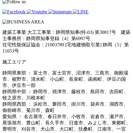
建築工事業 大工工事業：静岡県知事(特-03) 第30817号 建築
士事務所：静岡県知事登録（4）第6997号
住宅性能保証協会：21003789 [宅地建物取引業] 静岡（5）第
11653号
施工エリア
静岡県東部 ： 富士市、富士宮市、沼津市、三島市、御殿場
市、裾野市、清水町、小山町、長泉町、函南町、伊豆の国
市、伊豆市一部
静岡県中部 ： 静岡市、焼津市、藤枝市、島田市、吉田町、
牧之原市、川根本町
静岡県西部 ： 浜松市、磐田市、掛川市、袋井市、湖西市、
御前崎市、菊川市、森町
愛知県 ： 名古屋市、春日井市、小牧市、岩倉市、瀬戸市、
尾張旭市、豊山町、長久手市、日進市、みよし市、東郷町、
豊明市、刈谷市、犬山市、大口町、扶桑町、江南市、一宮