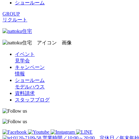
ショールーム
GROUP
リクルート
イベント
見学会
キャンペーン
情報
ショールーム
モデルハウス
資料請求
スタッフブログ
営業時間／10:00～20:00 定休日／年末年