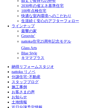
頑丈で長持ちの外壁
2030年の省エネ基準住宅
100年点検住宅
快適な室内環境へのこだわり
生涯続く安心のアフターフォロー
ラインナップ
最響の家
Groovin’
nattoku住宅25周年記念モデル
Glass Arts
Blue Style
キママプラス
納得リフォームスタジオ
nattoku リノベ
分譲住宅･不動産
スタッフブログ
施工事例
お客さまの声
お知らせ
土地情報
近日分譲予定情報