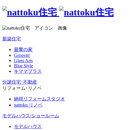
新築住宅
最響の家
Groovin'
Glass Arts
Blue Style
キママプラス
分譲住宅･不動産
リフォーム･リノベ
納得リフォームスタジオ
nattoku リノベ
モデルハウス/ショールーム
モデルハウス