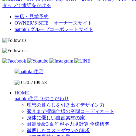
タップで電話をかける
来店・見学予約
OWNER’S SITE オーナーズサイト
nattoku
グループコーポレートサイト
HOME
nattoku住宅 10のこだわり
理想の暮らしを引き出すデザイン力
家具まで標準仕様の空間コーディネート
身体に優しい自然素材の家
耐震等級3 & 許容応力度計算 全棟標準
徹底したコストダウンの追求