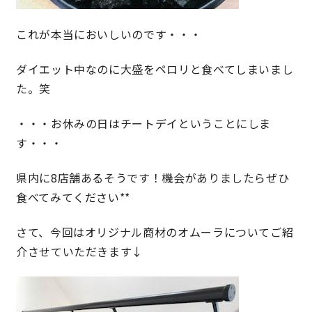
これが本当においしいのです・・・
理想の暮らしを引き出すデザイン力
ダイエット中なのに大盛をペロリと食べてしまいまし
家具まで標準仕様の空間コーディネート
た。笑
身体に優しい自然素材の家
・・・お休みの日はチートデイということにしま
す・・・
耐震等級3 & 許容応力度計算 全棟標準
県内に8店舗あるそうです！機会がありましたらぜひ
徹底したコストダウンの追求
食べてみてください**
頑丈で長持ちの外壁
さて、今回はオリジナル商材のオムーラについてご紹
介させていただきます↓
2030年の省エネ基準住宅
100年点検住宅