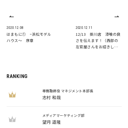
2020.12.08
2020.12.11
はまもに① ~浜松モデル
12/13 掛川店 漆喰の良
ハウス～ 序章
さを伝えます！（西部の
左官屋さんをお招きし…
RANKING
専務取締役 マネジメント本部長
1
志村 和哉
メディアマーケティング部
2
望月 道隆