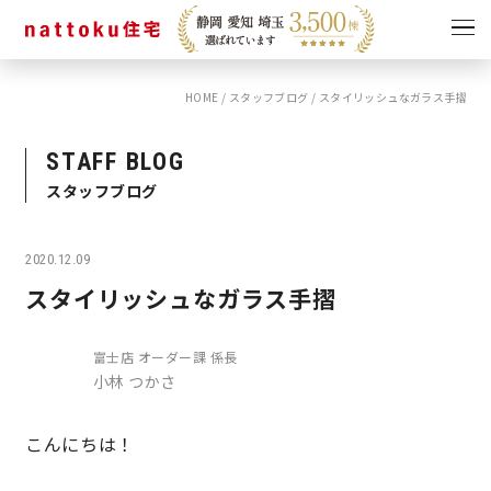
HOME
/
スタッフブログ
/
スタイリッシュなガラス手摺
イベント
キャンペーン
見学会
情報
STAFF BLOG
スタッフブログ
ショールーム
資料請求
モデルハウス
2020.12.09
スタッフブログ
スタイリッシュなガラス手摺
富士店 オーダー課 係長
小林 つかさ
こんにちは！