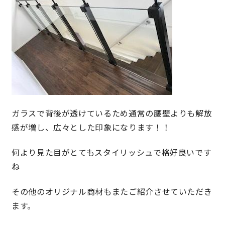
快適な室内環境へのこだわり
生涯続く安心のアフターフォロー
ラインナップ
ガラスで背後が透けているため通常の腰壁よりも解放
最響の家
感が増し、広々とした印象になります！！
Groovin’
何より見た目がとてもスタイリッシュで格好良いです
ね
nattoku住宅25周年記念モデル
その他のオリジナル商材もまたご紹介させていただき
Glass Arts
ます。
Blue Style