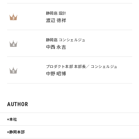
静岡店 設計
3
渡辺 徳祥
静岡店 コンシェルジュ
4
中西 永吉
プロダクト本部 本部長／ コンシェルジュ
5
中野 昭博
AUTHOR
本社
静岡本部