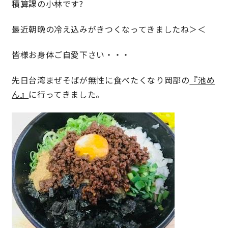
積算課の小林です?
最近朝晩の冷え込みがきつくなってきましたね＞＜
営業時間／10:00～20:00 定休日／年末年始
タップで電話をかける
皆様お身体ご自愛下さい・・・
先日台湾まぜそばが無性に食べたくなり岡部の
『池め
来店・見学予約
ん』
に行ってきました。
OWNER’S SITE オーナーズサイト
nattoku
グループコーポレートサイト
nattoku住宅 10のこだわり