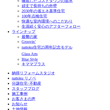
徹底したコストダウンの追求
頑丈で長持ちの外壁
2030年の省エネ基準住宅
100年点検住宅
快適な室内環境へのこだわり
生涯続く安心のアフターフォロー
ラインナップ
最響の家
Groovin’
nattoku住宅25周年記念モデル
Glass Arts
Blue Style
キママプラス
納得リフォームスタジオ
nattoku リノベ
分譲住宅･不動産
スタッフブログ
施工事例
お客さまの声
お知らせ
土地情報