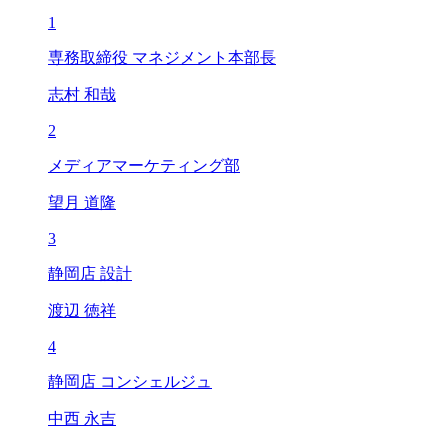
1
専務取締役 マネジメント本部長
志村 和哉
2
メディアマーケティング部
望月 道隆
3
静岡店 設計
渡辺 徳祥
4
静岡店 コンシェルジュ
中西 永吉