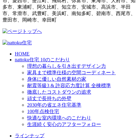
市、愛西市、蟹江町、飛島村、弥富市、東海市、大府市、知
多市、東浦町、阿久比町、知立市、安城市、高浜市、半田
市、常滑市、武豊町、美浜町、南知多町、碧南市、西尾市、
豊田市、岡崎市、幸田町
HOME
nattoku住宅 10のこだわり
理想の暮らしを引き出すデザイン力
家具まで標準仕様の空間コーディネート
身体に優しい自然素材の家
耐震等級3 & 許容応力度計算 全棟標準
徹底したコストダウンの追求
頑丈で長持ちの外壁
2030年の省エネ住宅基準
100年点検住宅
快適な室内環境へのこだわり
生涯続く安心のアフターフォロー
ラインナップ