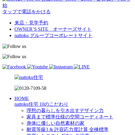
始
タップで電話をかける
来店・見学予約
OWNER’S SITE オーナーズサイト
nattoku
グループコーポレートサイト
HOME
nattoku住宅 10のこだわり
理想の暮らしを引き出すデザイン力
家具まで標準仕様の空間コーディネート
身体に優しい自然素材の家
耐震等級3 & 許容応力度計算 全棟標準