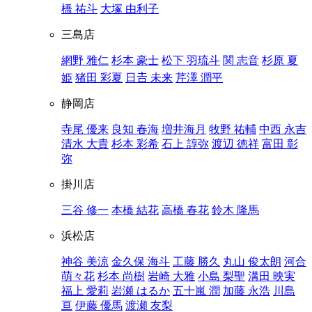
橋 祐斗
大塚 由利子
三島店
網野 雅仁
杉本 豪士
松下 羽琉斗
関 志音
杉原 夏
姫
猪田 彩夏
日𠮷 未来
芹澤 潤平
静岡店
寺尾 優来
良知 春海
増井海月
牧野 祐輔
中西 永吉
清水 大貴
杉本 彩希
石上 諄弥
渡辺 徳祥
富田 彰
弥
掛川店
三谷 修一
本橋 結花
高橋 春花
鈴木 隆馬
浜松店
神谷 美涼
金久保 海斗
工藤 勝久
丸山 俊太朗
河合
萌々花
杉本 尚樹
岩崎 大雅
小島 梨聖
溝田 映実
福上 愛莉
岩瀬 はるか
五十嵐 潤
加藤 永浩
川島
亘
伊藤 優馬
渡瀬 友梨