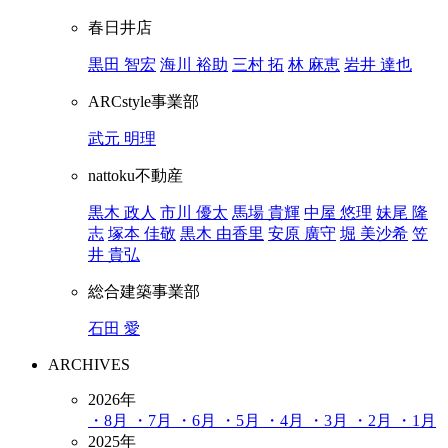
春日井店
黒田 智宏
海川 裕助
三村 拓
林 麻恵
岩井 達也
ARCstyle事業部
武元 明理
nattoku不動産
黒木 政人
市川 優太
馬場 貴輝
中屋 悠理
妹尾 隆
志
塚本 佳敬
黒木 由香里
安原 廣守
堀 美沙希
笠
井 貴弘
総合建築事業部
石田 愛
ARCHIVES
2026年
・8月
・7月
・6月
・5月
・4月
・3月
・2月
・1月
2025年