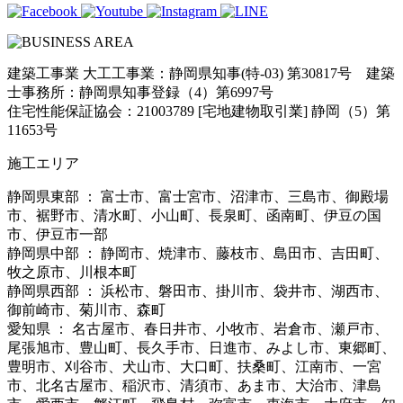
建築工事業 大工工事業：静岡県知事(特-03) 第30817号 建築
士事務所：静岡県知事登録（4）第6997号
住宅性能保証協会：21003789 [宅地建物取引業] 静岡（5）第
11653号
施工エリア
静岡県東部 ： 富士市、富士宮市、沼津市、三島市、御殿場
市、裾野市、清水町、小山町、長泉町、函南町、伊豆の国
市、伊豆市一部
静岡県中部 ： 静岡市、焼津市、藤枝市、島田市、吉田町、
牧之原市、川根本町
静岡県西部 ： 浜松市、磐田市、掛川市、袋井市、湖西市、
御前崎市、菊川市、森町
愛知県 ： 名古屋市、春日井市、小牧市、岩倉市、瀬戸市、
尾張旭市、豊山町、長久手市、日進市、みよし市、東郷町、
豊明市、刈谷市、犬山市、大口町、扶桑町、江南市、一宮
市、北名古屋市、稲沢市、清須市、あま市、大治市、津島