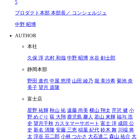
5
プロダクト本部 本部長／ コンシェルジュ
中野 昭博
AUTHOR
本社
久保 淳
志村 和哉
中野 昭博
水谷 剣士郎
静岡本部
野田 進也
中屋 悠理
山田 綾乃
堀 美沙希
菊池 奈
美子
望月 道隆
富士店
星野 祐輝
秋山 祐
遠藤 尚美
横山 翔太
芹沢 健
小
野 めぐり
荻 大翔
鹿児島 馨人
若山 来輝
福与 浩
史
望月千秋
カスタマーサポート
富士 洋
成田 公
史
新名 清隆
安藤 三恵
稲葉 紀代
鈴木 舞
川端 将
太
浮谷 荘二郎
小林 つかさ
大石達二
森山 祐介
大