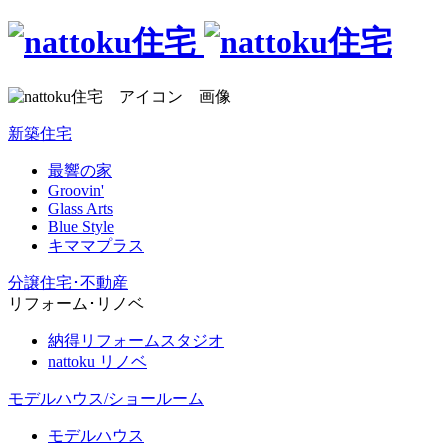
新築住宅
最響の家
Groovin'
Glass Arts
Blue Style
キママプラス
分譲住宅･不動産
リフォーム･リノベ
納得リフォームスタジオ
nattoku リノベ
モデルハウス/ショールーム
モデルハウス