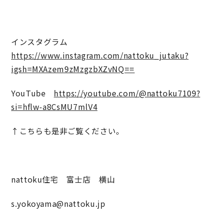
インスタグラム
https://www.instagram.com/nattoku_jutaku?
igsh=MXAzem9zMzgzbXZvNQ==
YouTube
https://youtube.com/@nattoku7109?
si=hflw-a8CsMU7mlV4
↑こちらも是非ご覧ください。
nattoku住宅 富士店 横山
s.yokoyama@nattoku.jp