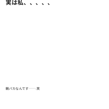
実は私、、、、、
理想の暮らしを引き出すデザイン力
家具まで標準仕様の空間コーディネート
身体に優しい自然素材の家
耐震等級3 & 許容応力度計算 全棟標準
徹底したコストダウンの追求
頑丈で長持ちの外壁
親バカなんです…….笑
2030年の省エネ基準住宅
100年点検住宅