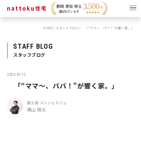
HOME
/
スタッフブログ
/
「“ママ〜、パパ！”が響く家。」
イベント
キャンペーン
見学会
情報
STAFF BLOG
スタッフブログ
ショールーム
資料請求
モデルハウス
2025.07.12
スタッフブログ
「“ママ〜、パパ！”が響く家。」
富士店 コンシェルジュ
横山 翔太