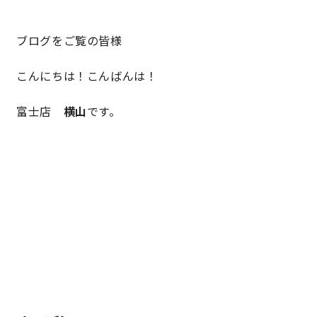
ブログをご覧の皆様
営業時間／10:00～20:00 定休日／年末年始
タップで電話をかける
こんにちは！こんばんは！
富士店
横山
です。
来店・見学予約
OWNER’S SITE オーナーズサイト
nattoku
グループコーポレートサイト
nattoku住宅 10のこだわり