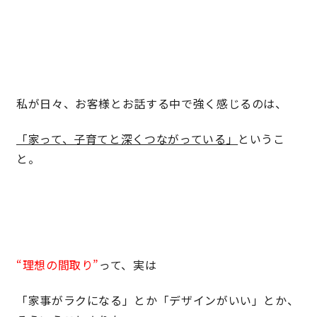
キママプラス
納得リフォームスタジオ
nattoku リノベ
私が日々、お客様とお話する中で強く感じるのは、
分譲住宅･不動産
スタッフブログ
「家って、子育てと深くつながっている」
というこ
と。
施工事例
お客さまの声
お知らせ
土地情報
近日分譲予定情報
会社情報
“理想の間取り”
って、実は
「家事がラクになる」とか「デザインがいい」とか、
動画ギャラリー
採用情報