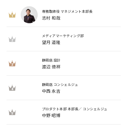
専務取締役 マネジメント本部長
1
志村 和哉
メディアマーケティング部
2
望月 道隆
静岡店 設計
3
渡辺 徳祥
静岡店 コンシェルジュ
4
中西 永吉
プロダクト本部 本部長／ コンシェルジュ
5
中野 昭博