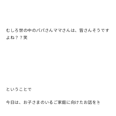
快適な室内環境へのこだわり
生涯続く安心のアフターフォロー
むしろ世の中のパパさんママさんは、皆さんそうです
よね？？笑
ラインナップ
最響の家
Groovin’
ということで
nattoku住宅25周年記念モデル
Glass Arts
今日は、お子さまのいるご家庭に向けたお話を☝️
Blue Style