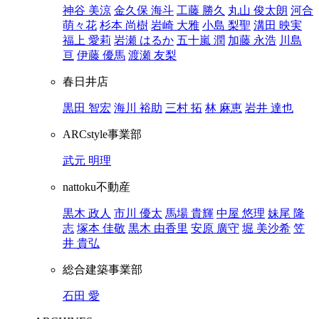
神谷 美涼
金久保 海斗
工藤 勝久
丸山 俊太朗
河合
萌々花
杉本 尚樹
岩崎 大雅
小島 梨聖
溝田 映実
福上 愛莉
岩瀬 はるか
五十嵐 潤
加藤 永浩
川島
亘
伊藤 優馬
渡瀬 友梨
春日井店
黒田 智宏
海川 裕助
三村 拓
林 麻恵
岩井 達也
ARCstyle事業部
武元 明理
nattoku不動産
黒木 政人
市川 優太
馬場 貴輝
中屋 悠理
妹尾 隆
志
塚本 佳敬
黒木 由香里
安原 廣守
堀 美沙希
笠
井 貴弘
総合建築事業部
石田 愛