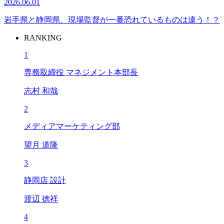
2026.06.01
岩手県と静岡県、現場監督が一番恐れているものは違う！？
RANKING
1
専務取締役 マネジメント本部長
志村 和哉
2
メディアマーケティング部
望月 道隆
3
静岡店 設計
渡辺 徳祥
4