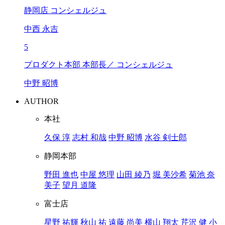
静岡店 コンシェルジュ
中西 永吉
5
プロダクト本部 本部長／ コンシェルジュ
中野 昭博
AUTHOR
本社
久保 淳
志村 和哉
中野 昭博
水谷 剣士郎
静岡本部
野田 進也
中屋 悠理
山田 綾乃
堀 美沙希
菊池 奈
美子
望月 道隆
富士店
星野 祐輝
秋山 祐
遠藤 尚美
横山 翔太
芹沢 健
小