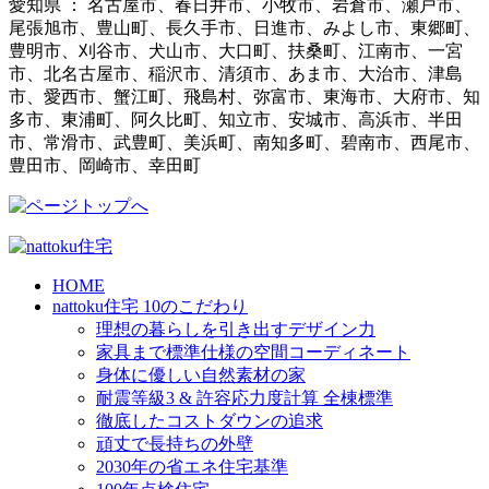
愛知県 ： 名古屋市、春日井市、小牧市、岩倉市、瀬戸市、
尾張旭市、豊山町、長久手市、日進市、みよし市、東郷町、
豊明市、刈谷市、犬山市、大口町、扶桑町、江南市、一宮
市、北名古屋市、稲沢市、清須市、あま市、大治市、津島
市、愛西市、蟹江町、飛島村、弥富市、東海市、大府市、知
多市、東浦町、阿久比町、知立市、安城市、高浜市、半田
市、常滑市、武豊町、美浜町、南知多町、碧南市、西尾市、
豊田市、岡崎市、幸田町
HOME
nattoku住宅 10のこだわり
理想の暮らしを引き出すデザイン力
家具まで標準仕様の空間コーディネート
身体に優しい自然素材の家
耐震等級3 & 許容応力度計算 全棟標準
徹底したコストダウンの追求
頑丈で長持ちの外壁
2030年の省エネ住宅基準