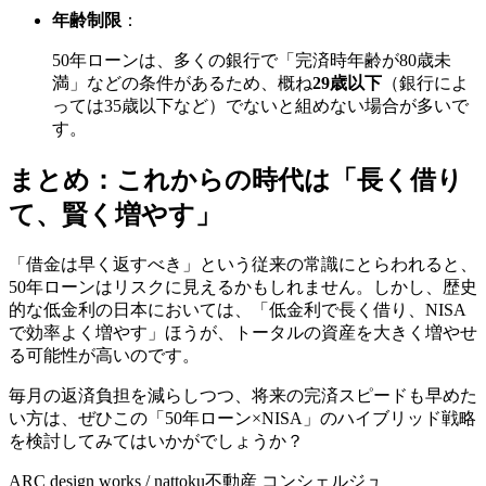
年齢制限
：
50年ローンは、多くの銀行で「完済時年齢が80歳未
満」などの条件があるため、概ね
29歳以下
（銀行によ
っては35歳以下など）でないと組めない場合が多いで
す。
まとめ：これからの時代は「長く借り
て、賢く増やす」
「借金は早く返すべき」という従来の常識にとらわれると、
50年ローンはリスクに見えるかもしれません。しかし、歴史
的な低金利の日本においては、「低金利で長く借り、NISA
で効率よく増やす」ほうが、トータルの資産を大きく増やせ
る可能性が高いのです。
毎月の返済負担を減らしつつ、将来の完済スピードも早めた
い方は、ぜひこの「50年ローン×NISA」のハイブリッド戦略
を検討してみてはいかがでしょうか？
ARC design works / nattoku不動産 コンシェルジュ