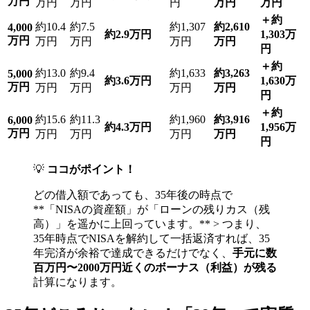
万円
万円
万円
円
万円
万円
＋約
約10.4
約7.5
約1,307
約2,610
4,000
約2.9万円
1,303万
万円
万円
万円
万円
万円
円
＋約
約13.0
約9.4
約1,633
約3,263
5,000
約3.6万円
1,630万
万円
万円
万円
万円
万円
円
＋約
約15.6
約11.3
約1,960
約3,916
6,000
約4.3万円
1,956万
万円
万円
万円
万円
万円
円
💡
ココがポイント！
どの借入額であっても、35年後の時点で
**「NISAの資産額」が「ローンの残りカス（残
高）」を遥かに上回っています。** > つまり、
35年時点でNISAを解約して一括返済すれば、35
年完済が余裕で達成できるだけでなく、
手元に数
百万円〜2000万円近くのボーナス（利益）が残る
計算になります。