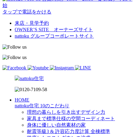
始
タップで電話をかける
来店・見学予約
OWNER’S SITE オーナーズサイト
nattoku
グループコーポレートサイト
HOME
nattoku住宅 10のこだわり
理想の暮らしを引き出すデザイン力
家具まで標準仕様の空間コーディネート
身体に優しい自然素材の家
耐震等級3 & 許容応力度計算 全棟標準