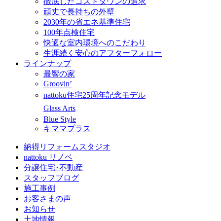
徹底したコストダウンの追求
頑丈で長持ちの外壁
2030年の省エネ基準住宅
100年点検住宅
快適な室内環境へのこだわり
生涯続く安心のアフターフォロー
ラインナップ
最響の家
Groovin’
nattoku住宅25周年記念モデル
Glass Arts
Blue Style
キママプラス
納得リフォームスタジオ
nattoku リノベ
分譲住宅･不動産
スタッフブログ
施工事例
お客さまの声
お知らせ
土地情報