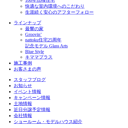
100年点検住宅
快適な室内環境へのこだわり
生涯続く安心のアフターフォロー
ラインナップ
最響の家
Groovin’
nattoku住宅25周年
記念モデル Glass Arts
Blue Style
キママプラス
施工事例
お客さまの声
スタッフブログ
お知らせ
イベント情報
キャンペーン情報
土地情報
近日分譲予定情報
会社情報
ショールーム・モデルハウス紹介