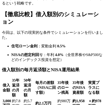
るという戦略です。
【徹底比較】借入額別のシミュレーシ
ョン
今回は、以下の現実的な条件でシミュレーションを行いまし
た。
住宅ローン金利
：変動金利
0.5%
NISAの想定利回り
：年利
4.0%
（全世界株やS&P500な
どのインデックス投資を想定）
借入額別の毎月返済額とNISA運用結果
35年
50年
毎月の差額
35年後
35年後
実質プ
借入
返済
返済
（NISAに回
のロー
のNISA
ラスに
金額
の月
の月
す額）
ン残高
資産額
なる額
額
額
3,000
約7.8
約5.7
約980万
約1,958
＋約978
約2.1万円