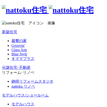
新築住宅
最響の家
Groovin'
Glass Arts
Blue Style
キママプラス
分譲住宅･不動産
リフォーム･リノベ
納得リフォームスタジオ
nattoku リノベ
モデルハウス/ショールーム
モデルハウス