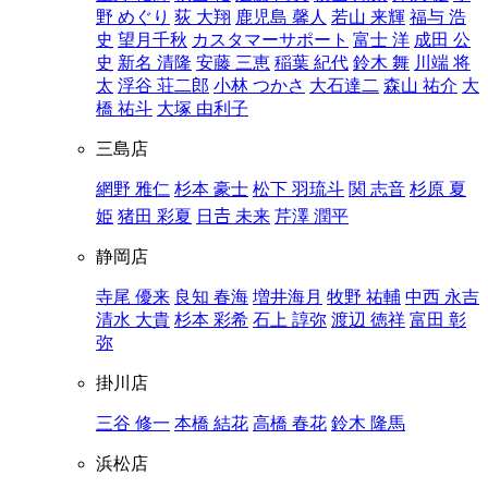
野 めぐり
荻 大翔
鹿児島 馨人
若山 来輝
福与 浩
史
望月千秋
カスタマーサポート
富士 洋
成田 公
史
新名 清隆
安藤 三恵
稲葉 紀代
鈴木 舞
川端 将
太
浮谷 荘二郎
小林 つかさ
大石達二
森山 祐介
大
橋 祐斗
大塚 由利子
三島店
網野 雅仁
杉本 豪士
松下 羽琉斗
関 志音
杉原 夏
姫
猪田 彩夏
日𠮷 未来
芹澤 潤平
静岡店
寺尾 優来
良知 春海
増井海月
牧野 祐輔
中西 永吉
清水 大貴
杉本 彩希
石上 諄弥
渡辺 徳祥
富田 彰
弥
掛川店
三谷 修一
本橋 結花
高橋 春花
鈴木 隆馬
浜松店