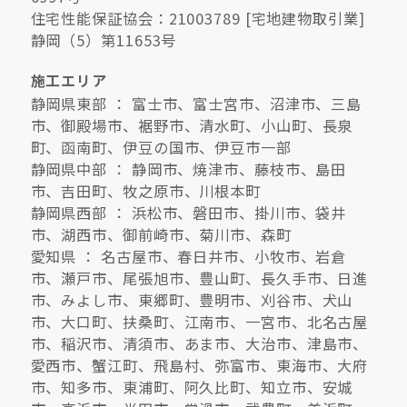
住宅性能保証協会：21003789 [宅地建物取引業]
静岡（5）第11653号
施工エリア
静岡県東部 ： 富士市、富士宮市、沼津市、三島
市、御殿場市、裾野市、清水町、小山町、長泉
町、函南町、伊豆の国市、伊豆市一部
静岡県中部 ： 静岡市、焼津市、藤枝市、島田
市、吉田町、牧之原市、川根本町
静岡県西部 ： 浜松市、磐田市、掛川市、袋井
市、湖西市、御前崎市、菊川市、森町
愛知県 ： 名古屋市、春日井市、小牧市、岩倉
市、瀬戸市、尾張旭市、豊山町、長久手市、日進
市、みよし市、東郷町、豊明市、刈谷市、犬山
市、大口町、扶桑町、江南市、一宮市、北名古屋
市、稲沢市、清須市、あま市、大治市、津島市、
愛西市、蟹江町、飛島村、弥富市、東海市、大府
市、知多市、東浦町、阿久比町、知立市、安城