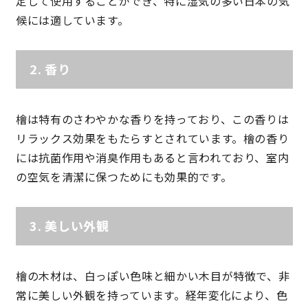
定して使用することができ、特に湿気の多い日本の気
候には適しています。
理想の暮らしを引き出すデザイン力
2.
香り
家具まで標準仕様の空間コーディネート
身体に優しい自然素材の家
檜は特有のさわやかな香りを持っており、この香りは
リラックス効果をもたらすとされています。檜の香り
耐震等級3 & 許容応力度計算 全棟標準
には抗菌作用や消臭作用もあると言われており、室内
の空気を清潔に保つためにも効果的です。
徹底したコストダウンの追求
頑丈で長持ちの外壁
3.
美しい外観
2030年の省エネ基準住宅
檜の木材は、白っぽい色味と細かい木目が特徴で、非
常に美しい外観を持っています。経年変化により、色
100年点検住宅