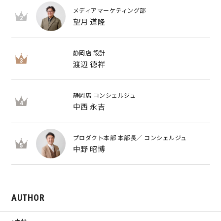
メディアマーケティング部
2
望月 道隆
静岡店 設計
3
渡辺 徳祥
静岡店 コンシェルジュ
4
中西 永吉
プロダクト本部 本部長／ コンシェルジュ
5
中野 昭博
AUTHOR