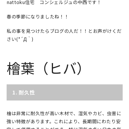
nattoku住宅 コンシェルジュの中西です！
春の季節になりましたね！！
営業時間／10:00～20:00 定休日／年末年始
タップで電話をかける
私の事を見つけたらブログの人だ！！とお声がけくだ
さい(*´Д｀)
来店・見学予約
檜葉（ヒバ）
OWNER’S SITE オーナーズサイト
1.
耐久性
nattoku
グループコーポレートサイト
檜は非常に耐久性が高い木材で、湿気やカビ、虫害に
強い特徴があります。これにより、長期間にわたり安
nattoku住宅 10のこだわり