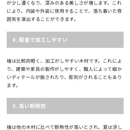
が少し濃くなり、深みのある美しさが増します。これ
により、内装や外装に使用することで、落ち着いた雰
快適な室内環境へのこだわり
囲気を演出することができます。
生涯続く安心のアフターフォロー
4.
軽量で加工しやすい
ラインナップ
檜は比較的軽く、加工がしやすい木材です。これによ
り、建築や家具の製作がしやすく、職人によって細か
最響の家
いディテールが施されたり、彫刻がされることもあり
ます。
Groovin’
nattoku住宅25周年記念モデル
5.
高い断熱性
Glass Arts
檜は他の木材に比べて断熱性が高いとされ、夏は涼し
Blue Style