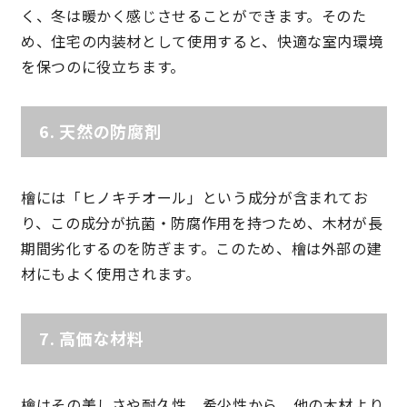
く、冬は暖かく感じさせることができます。そのた
め、住宅の内装材として使用すると、快適な室内環境
キママプラス
を保つのに役立ちます。
納得リフォームスタジオ
nattoku リノベ
6.
天然の防腐剤
分譲住宅･不動産
スタッフブログ
檜には「ヒノキチオール」という成分が含まれてお
り、この成分が抗菌・防腐作用を持つため、木材が長
施工事例
お客さまの声
期間劣化するのを防ぎます。このため、檜は外部の建
材にもよく使用されます。
お知らせ
土地情報
近日分譲予定情報
会社情報
7.
高価な材料
動画ギャラリー
採用情報
檜はその美しさや耐久性、希少性から、他の木材より