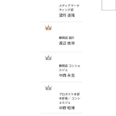
メディアマーケ
ティング部
望月 道隆
3
静岡店 設計
渡辺 徳祥
4
静岡店 コンシェ
ルジュ
中西 永吉
5
プロダクト本部
本部長／ コンシ
ェルジュ
中野 昭博