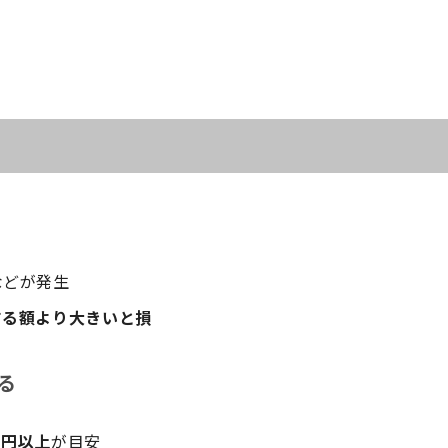
などが発生
する額より大きいと損
る
万円以上
が目安