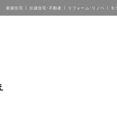
新築住宅
分譲住宅･不動産
リフォーム･リノベ
モ
え