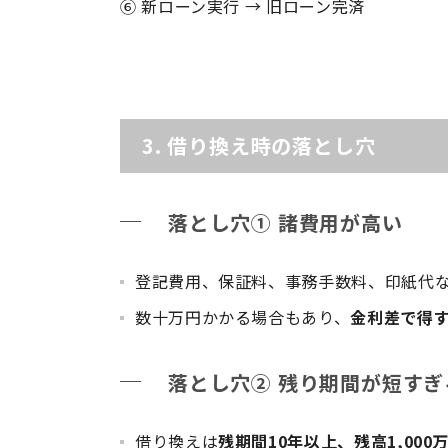
⑥ 新ローン実行 → 旧ローン完済
3. 借り換え時の落とし穴
落とし穴① 諸費用が高い
登記費用、保証料、事務手数料、印紙代
数十万円かかる場合もあり、
金利差で得
落とし穴② 残り期間が短すぎ
借り換えは
残期間10年以上、残高1,000