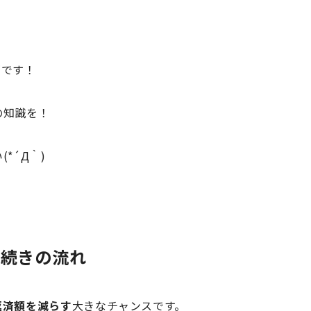
西です！
の知識を！
*´Д｀)
手続きの流れ
返済額を減らす
大きなチャンスです。