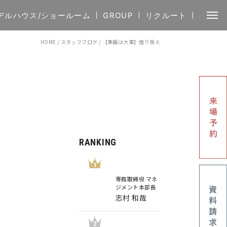
デルハウス/ショールーム
GROUP
リクルート
HOME
/
スタッフブログ
/
【準備は大事】借り換え
RANKING
1
専務取締役 マネ
ジメント本部長
志村 和哉
2