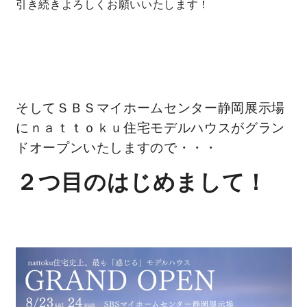
引き続きよろしくお願いいたします！
キママプラス
納得リフォームスタジオ
nattoku リノベ
そしてＳＢＳマイホームセンター静岡展示場
にｎａｔｔｏｋｕ住宅モデルハウスがグラン
分譲住宅･不動産
スタッフブログ
ドオープンいたしますので・・・
施工事例
お客さまの声
２つ目のはじめまして！
お知らせ
土地情報
近日分譲予定情報
会社情報
動画ギャラリー
採用情報