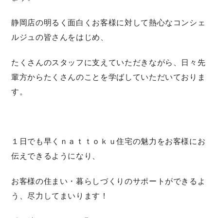
快適な室内環境へのこだわり
静岡店の明るく面白くお客様に対して熱心なコンシェ
ルジュの皆さんをはじめ、
生涯続く安心のアフターフォロー
たくさんのスタッフに支えていただきながら、日々先
輩方からたくさんのことを学ばしていただいておりま
ラインナップ
す。
最響の家
１日でも早くｎａｔｔｏｋｕ住宅の魅力をお客様にお
Groovin’
伝えできるようになり、
nattoku住宅25周年記念モデル
お客様の住まい・暮らしづくりのサポートができるよ
Glass Arts
う、尽力してまいります！
Blue Style