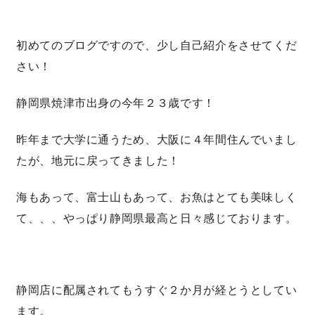
理想の暮らしを引き出すデザイン力
初めてのブログですので、少し自己紹介をさせてくだ
さい！
家具まで標準仕様の空間コーディネート
静岡県焼津市出身の今年２３歳です！
身体に優しい自然素材の家
昨年まで大学に通うため、大阪に４年間住んでいまし
耐震等級3 & 許容応力度計算 全棟標準
たが、地元に戻ってきました！
徹底したコストダウンの追求
海もあって、富士山もあって、お魚はとても美味しく
て、、、やっぱり静岡県最高と日々感じております。
頑丈で長持ちの外壁
2030年の省エネ基準住宅
静岡店に配属されてもうすぐ２か月が経とうとしてい
100年点検住宅
ます。