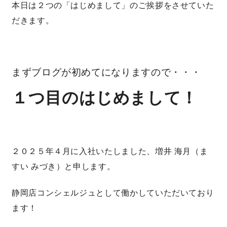
本日は２つの「はじめまして」のご挨拶をさせていた
だきます。
営業時間／10:00～20:00 定休日／年末年始
タップで電話をかける
まずブログが初めてになりますので・・・
来店・見学予約
１つ目のはじめまして！
OWNER’S SITE オーナーズサイト
２０２５年４月に入社いたしました、増井 海月（ま
nattoku
グループコーポレートサイト
すい みづき）と申します。
静岡店コンシェルジュとして働かしていただいており
ます！
nattoku住宅 10のこだわり