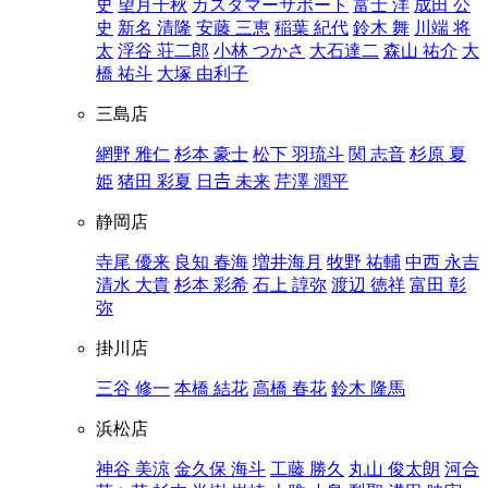
史
望月千秋
カスタマーサポート
富士 洋
成田 公
史
新名 清隆
安藤 三恵
稲葉 紀代
鈴木 舞
川端 将
太
浮谷 荘二郎
小林 つかさ
大石達二
森山 祐介
大
橋 祐斗
大塚 由利子
三島店
網野 雅仁
杉本 豪士
松下 羽琉斗
関 志音
杉原 夏
姫
猪田 彩夏
日𠮷 未来
芹澤 潤平
静岡店
寺尾 優来
良知 春海
増井海月
牧野 祐輔
中西 永吉
清水 大貴
杉本 彩希
石上 諄弥
渡辺 徳祥
富田 彰
弥
掛川店
三谷 修一
本橋 結花
高橋 春花
鈴木 隆馬
浜松店
神谷 美涼
金久保 海斗
工藤 勝久
丸山 俊太朗
河合