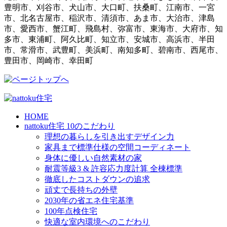
豊明市、刈谷市、犬山市、大口町、扶桑町、江南市、一宮
市、北名古屋市、稲沢市、清須市、あま市、大治市、津島
市、愛西市、蟹江町、飛島村、弥富市、東海市、大府市、知
多市、東浦町、阿久比町、知立市、安城市、高浜市、半田
市、常滑市、武豊町、美浜町、南知多町、碧南市、西尾市、
豊田市、岡崎市、幸田町
HOME
nattoku住宅 10のこだわり
理想の暮らしを引き出すデザイン力
家具まで標準仕様の空間コーディネート
身体に優しい自然素材の家
耐震等級3 & 許容応力度計算 全棟標準
徹底したコストダウンの追求
頑丈で長持ちの外壁
2030年の省エネ住宅基準
100年点検住宅
快適な室内環境へのこだわり