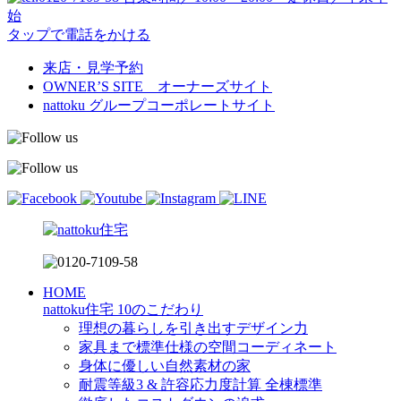
始
タップで電話をかける
来店・見学予約
OWNER’S SITE オーナーズサイト
nattoku
グループコーポレートサイト
HOME
nattoku住宅 10のこだわり
理想の暮らしを引き出すデザイン力
家具まで標準仕様の空間コーディネート
身体に優しい自然素材の家
耐震等級3 & 許容応力度計算 全棟標準