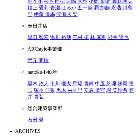
萌々花
杉本 尚樹
岩崎 大雅
小島 梨聖
溝田 映実
福上 愛莉
岩瀬 はるか
五十嵐 潤
加藤 永浩
川島
亘
伊藤 優馬
渡瀬 友梨
春日井店
黒田 智宏
海川 裕助
三村 拓
林 麻恵
岩井 達也
ARCstyle事業部
武元 明理
nattoku不動産
黒木 政人
市川 優太
馬場 貴輝
中屋 悠理
妹尾 隆
志
塚本 佳敬
黒木 由香里
安原 廣守
堀 美沙希
笠
井 貴弘
総合建築事業部
石田 愛
ARCHIVES