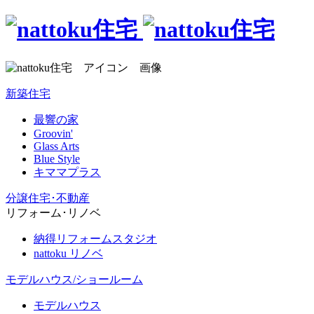
新築住宅
最響の家
Groovin'
Glass Arts
Blue Style
キママプラス
分譲住宅･不動産
リフォーム･リノベ
納得リフォームスタジオ
nattoku リノベ
モデルハウス/ショールーム
モデルハウス