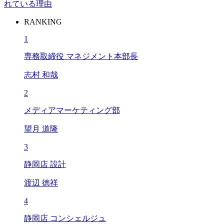
れている理由
RANKING
1
専務取締役 マネジメント本部長
志村 和哉
2
メディアマーケティング部
望月 道隆
3
静岡店 設計
渡辺 徳祥
4
静岡店 コンシェルジュ