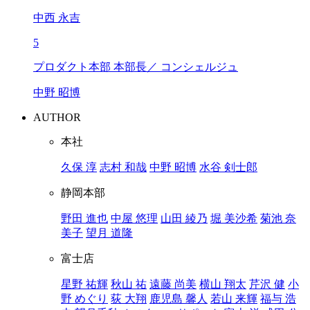
中西 永吉
5
プロダクト本部 本部長／ コンシェルジュ
中野 昭博
AUTHOR
本社
久保 淳
志村 和哉
中野 昭博
水谷 剣士郎
静岡本部
野田 進也
中屋 悠理
山田 綾乃
堀 美沙希
菊池 奈
美子
望月 道隆
富士店
星野 祐輝
秋山 祐
遠藤 尚美
横山 翔太
芹沢 健
小
野 めぐり
荻 大翔
鹿児島 馨人
若山 来輝
福与 浩