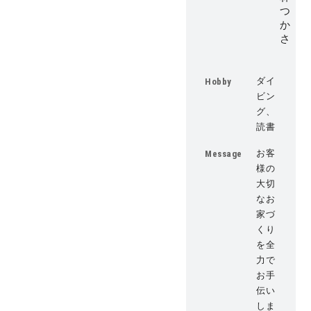
つ
か
さ
ダイ
Hobby
ビン
グ、
読書
お客
Message
様の
大切
なお
家づ
くり
を全
力で
お手
伝い
しま