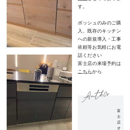
す。
キママプラス
ボッシュのみのご購
入、既存のキッチン
納得リフォームスタジオ
nattoku リノベ
への新規導入・工事
依頼等お気軽にお電
分譲住宅･不動産
スタッフブログ
話ください
富士店の来場予約は
施工事例
お客さまの声
こちら
から
お知らせ
土地情報
近日分譲予定情報
会社情報
富
士
動画ギャラリー
採用情報
店
オ