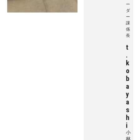
ー
サイトマップ
プライバシーポリシー
ダ
ー
課
よくある質問
係
長
t
.
k
o
b
CLOSE
a
y
a
s
h
i
小
林