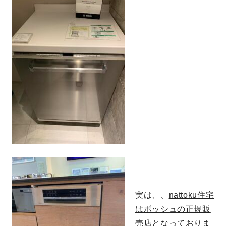
快適な室内環境へのこだわり
生涯続く安心のアフターフォロー
ラインナップ
最響の家
Groovin’
nattoku住宅25周年記念モデル
Glass Arts
実は、、
nattoku住宅
はボッシュの正規販
Blue Style
売店
となっておりま