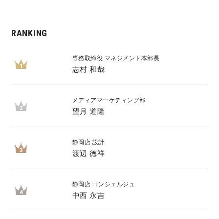
RANKING
専務取締役 マネジメント本部長
1
志村 和哉
メディアマーケティング部
2
望月 道隆
静岡店 設計
3
渡辺 徳祥
静岡店 コンシェルジュ
4
中西 永吉