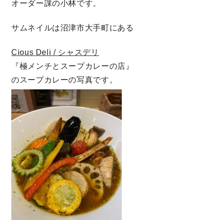
オーダー課の小林です。
サムネイルは沼津市大手町にある
営業時間／10:00～20:00 定休日／年末年始
タップで電話をかける
Cious Deli / シャスデリ
『極メンチとスープカレーの店』
のスープカレーの写真です。
来店・見学予約
OWNER’S SITE オーナーズサイト
nattoku
グループコーポレートサイト
nattoku住宅 10のこだわり