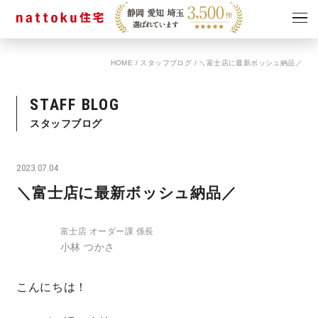
HOME
/
スタッフブログ
/
＼富士店に最新ボッシュ納品／
イベント
キャンペーン
見学会
情報
STAFF BLOG
ショールーム
スタッフブログ
資料請求
モデルハウス
2023.07.04
スタッフブログ
＼富士店に最新ボッシュ納品／
富士店 オーダー課 係長
小林 つかさ
こんにちは！