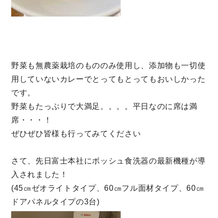
理想の暮らしを引き出すデザイン力
家具まで標準仕様の空間コーディネート
野菜も無農薬栽培のもののみ使用し、添加物も一切使
身体に優しい自然素材の家
用していないカレーでとってもとってもおいしかった
です。
耐震等級3 & 許容応力度計算 全棟標準
野菜もたっぷりで大満足。。。。平日なのに席は満
席・・・！
徹底したコストダウンの追求
ぜひぜひ皆様も行ってみてください
頑丈で長持ちの外壁
さて、先日富士本社にボッシュ食洗器の最新機種が導
入されました！
2030年の省エネ基準住宅
(45㎝ゼオライトタイプ、60㎝フル面材タイプ、60㎝
ドアパネルタイプの3台)
100年点検住宅