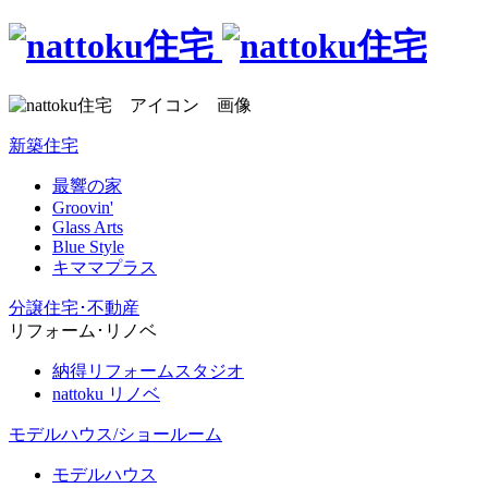
新築住宅
最響の家
Groovin'
Glass Arts
Blue Style
キママプラス
分譲住宅･不動産
リフォーム･リノベ
納得リフォームスタジオ
nattoku リノベ
モデルハウス/ショールーム
モデルハウス