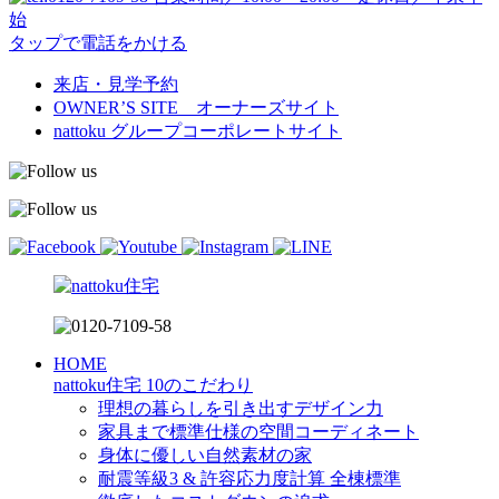
始
タップで電話をかける
来店・見学予約
OWNER’S SITE オーナーズサイト
nattoku
グループコーポレートサイト
HOME
nattoku住宅 10のこだわり
理想の暮らしを引き出すデザイン力
家具まで標準仕様の空間コーディネート
身体に優しい自然素材の家
耐震等級3 & 許容応力度計算 全棟標準