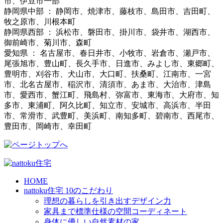
市、伊豆市一部
静岡県中部 ： 静岡市、焼津市、藤枝市、島田市、吉田町、
牧之原市、川根本町
静岡県西部 ： 浜松市、磐田市、掛川市、袋井市、湖西市、
御前崎市、菊川市、森町
愛知県 ： 名古屋市、春日井市、小牧市、岩倉市、瀬戸市、
尾張旭市、豊山町、長久手市、日進市、みよし市、東郷町、
豊明市、刈谷市、犬山市、大口町、扶桑町、江南市、一宮
市、北名古屋市、稲沢市、清須市、あま市、大治市、津島
市、愛西市、蟹江町、飛島村、弥富市、東海市、大府市、知
多市、東浦町、阿久比町、知立市、安城市、高浜市、半田
市、常滑市、武豊町、美浜町、南知多町、碧南市、西尾市、
豊田市、岡崎市、幸田町
HOME
nattoku住宅 10のこだわり
理想の暮らしを引き出すデザイン力
家具まで標準仕様の空間コーディネート
身体に優しい自然素材の家