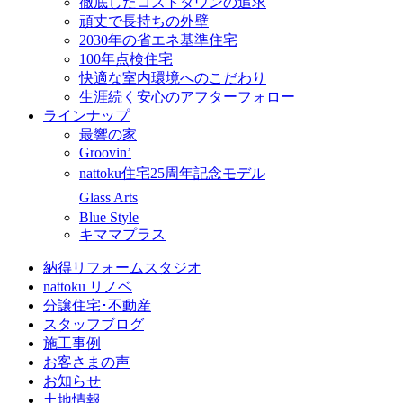
徹底したコストダウンの追求
頑丈で長持ちの外壁
2030年の省エネ基準住宅
100年点検住宅
快適な室内環境へのこだわり
生涯続く安心のアフターフォロー
ラインナップ
最響の家
Groovin’
nattoku住宅25周年記念モデル
Glass Arts
Blue Style
キママプラス
納得リフォームスタジオ
nattoku リノベ
分譲住宅･不動産
スタッフブログ
施工事例
お客さまの声
お知らせ
土地情報