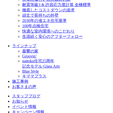
耐震等級3 & 許容応力度計算 全棟標準
徹底したコストダウンの追求
頑丈で長持ちの外壁
2030年の省エネ住宅基準
100年点検住宅
快適な室内環境へのこだわり
生涯続く安心のアフターフォロー
ラインナップ
最響の家
Groovin’
nattoku住宅25周年
記念モデル Glass Arts
Blue Style
キママプラス
施工事例
お客さまの声
スタッフブログ
お知らせ
イベント情報
キャンペーン情報