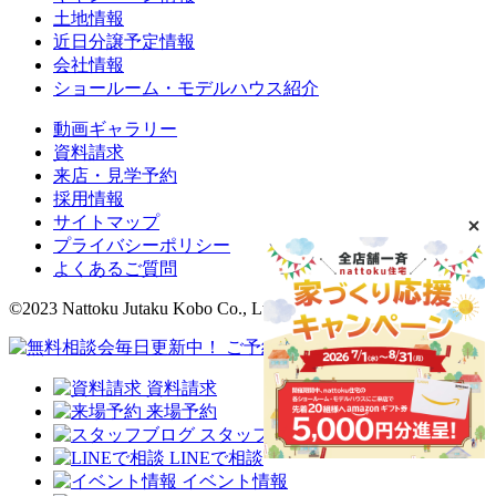
土地情報
近日分譲予定情報
会社情報
ショールーム・モデルハウス紹介
動画ギャラリー
資料請求
来店・見学予約
採用情報
サイトマップ
プライバシーポリシー
よくあるご質問
©2023 Nattoku Jutaku Kobo Co., Ltd.
資料請求
来場予約
スタッフブログ
LINEで相談
イベント情報