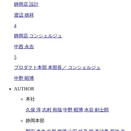
静岡店 設計
渡辺 徳祥
4
静岡店 コンシェルジュ
中西 永吉
5
プロダクト本部 本部長／ コンシェルジュ
中野 昭博
AUTHOR
本社
久保 淳
志村 和哉
中野 昭博
水谷 剣士郎
静岡本部