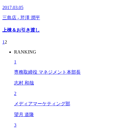
2017.03.05
三島店
- 芹澤 潤平
上棟＆お引き渡し
1
2
RANKING
1
専務取締役 マネジメント本部長
志村 和哉
2
メディアマーケティング部
望月 道隆
3