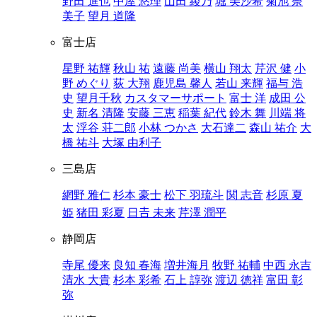
野田 進也
中屋 悠理
山田 綾乃
堀 美沙希
菊池 奈
美子
望月 道隆
富士店
星野 祐輝
秋山 祐
遠藤 尚美
横山 翔太
芹沢 健
小
野 めぐり
荻 大翔
鹿児島 馨人
若山 来輝
福与 浩
史
望月千秋
カスタマーサポート
富士 洋
成田 公
史
新名 清隆
安藤 三恵
稲葉 紀代
鈴木 舞
川端 将
太
浮谷 荘二郎
小林 つかさ
大石達二
森山 祐介
大
橋 祐斗
大塚 由利子
三島店
網野 雅仁
杉本 豪士
松下 羽琉斗
関 志音
杉原 夏
姫
猪田 彩夏
日𠮷 未来
芹澤 潤平
静岡店
寺尾 優来
良知 春海
増井海月
牧野 祐輔
中西 永吉
清水 大貴
杉本 彩希
石上 諄弥
渡辺 徳祥
富田 彰
弥