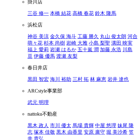
掛川店
三谷 修一
本橋 結花
高橋 春花
鈴木 隆馬
浜松店
神谷 美涼
金久保 海斗
工藤 勝久
丸山 俊太朗
河合
萌々花
杉本 尚樹
岩崎 大雅
小島 梨聖
溝田 映実
福上 愛莉
岩瀬 はるか
五十嵐 潤
加藤 永浩
川島
亘
伊藤 優馬
渡瀬 友梨
春日井店
黒田 智宏
海川 裕助
三村 拓
林 麻恵
岩井 達也
ARCstyle事業部
武元 明理
nattoku不動産
黒木 政人
市川 優太
馬場 貴輝
中屋 悠理
妹尾 隆
志
塚本 佳敬
黒木 由香里
安原 廣守
堀 美沙希
笠
井 貴弘