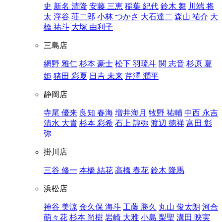
史
新名 清隆
安藤 三恵
稲葉 紀代
鈴木 舞
川端 将
太
浮谷 荘二郎
小林 つかさ
大石達二
森山 祐介
大
橋 祐斗
大塚 由利子
三島店
網野 雅仁
杉本 豪士
松下 羽琉斗
関 志音
杉原 夏
姫
猪田 彩夏
日𠮷 未来
芹澤 潤平
静岡店
寺尾 優来
良知 春海
増井海月
牧野 祐輔
中西 永吉
清水 大貴
杉本 彩希
石上 諄弥
渡辺 徳祥
富田 彰
弥
掛川店
三谷 修一
本橋 結花
高橋 春花
鈴木 隆馬
浜松店
神谷 美涼
金久保 海斗
工藤 勝久
丸山 俊太朗
河合
萌々花
杉本 尚樹
岩崎 大雅
小島 梨聖
溝田 映実