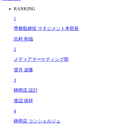
RANKING
1
専務取締役 マネジメント本部長
志村 和哉
2
メディアマーケティング部
望月 道隆
3
静岡店 設計
渡辺 徳祥
4
静岡店 コンシェルジュ