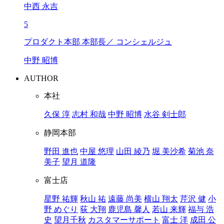
中西 永吉
5
プロダクト本部 本部長／ コンシェルジュ
中野 昭博
AUTHOR
本社
久保 淳
志村 和哉
中野 昭博
水谷 剣士郎
静岡本部
野田 進也
中屋 悠理
山田 綾乃
堀 美沙希
菊池 奈
美子
望月 道隆
富士店
星野 祐輝
秋山 祐
遠藤 尚美
横山 翔太
芹沢 健
小
野 めぐり
荻 大翔
鹿児島 馨人
若山 来輝
福与 浩
史
望月千秋
カスタマーサポート
富士 洋
成田 公