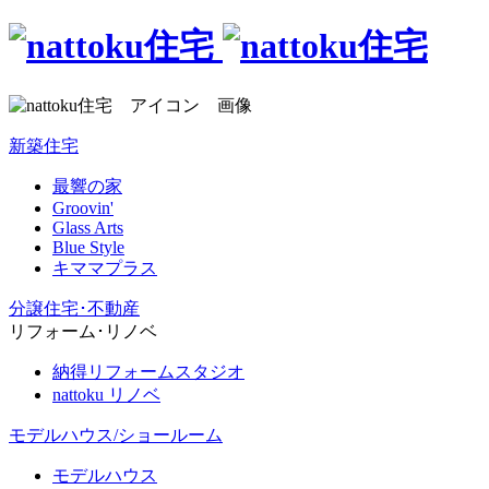
新築住宅
最響の家
Groovin'
Glass Arts
Blue Style
キママプラス
分譲住宅･不動産
リフォーム･リノベ
納得リフォームスタジオ
nattoku リノベ
モデルハウス/ショールーム
モデルハウス