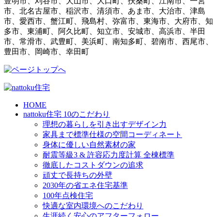
豊明市、刈谷市、犬山市、大口町、扶桑町、江南市、一宮
市、北名古屋市、稲沢市、清須市、あま市、大治市、津島
市、愛西市、蟹江町、飛島村、弥富市、東海市、大府市、知
多市、東浦町、阿久比町、知立市、安城市、高浜市、半田
市、常滑市、武豊町、美浜町、南知多町、碧南市、西尾市、
豊田市、岡崎市、幸田町
HOME
nattoku住宅 10のこだわり
理想の暮らしを引き出すデザイン力
家具まで標準仕様の空間コーディネート
身体に優しい自然素材の家
耐震等級3 & 許容応力度計算 全棟標準
徹底したコストダウンの追求
頑丈で長持ちの外壁
2030年の省エネ住宅基準
100年点検住宅
快適な室内環境へのこだわり
生涯続く安心のアフターフォロー