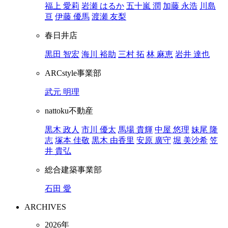
福上 愛莉
岩瀬 はるか
五十嵐 潤
加藤 永浩
川島
亘
伊藤 優馬
渡瀬 友梨
春日井店
黒田 智宏
海川 裕助
三村 拓
林 麻恵
岩井 達也
ARCstyle事業部
武元 明理
nattoku不動産
黒木 政人
市川 優太
馬場 貴輝
中屋 悠理
妹尾 隆
志
塚本 佳敬
黒木 由香里
安原 廣守
堀 美沙希
笠
井 貴弘
総合建築事業部
石田 愛
ARCHIVES
2026年