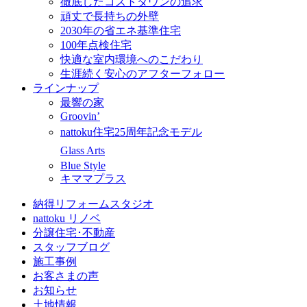
徹底したコストダウンの追求
頑丈で長持ちの外壁
2030年の省エネ基準住宅
100年点検住宅
快適な室内環境へのこだわり
生涯続く安心のアフターフォロー
ラインナップ
最響の家
Groovin’
nattoku住宅25周年記念モデル
Glass Arts
Blue Style
キママプラス
納得リフォームスタジオ
nattoku リノベ
分譲住宅･不動産
スタッフブログ
施工事例
お客さまの声
お知らせ
土地情報