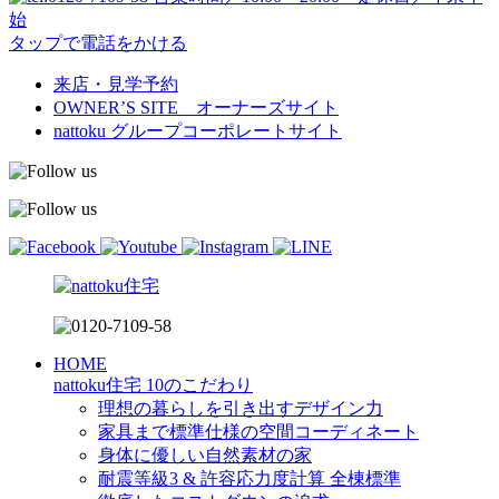
始
タップで電話をかける
来店・見学予約
OWNER’S SITE オーナーズサイト
nattoku
グループコーポレートサイト
HOME
nattoku住宅 10のこだわり
理想の暮らしを引き出すデザイン力
家具まで標準仕様の空間コーディネート
身体に優しい自然素材の家
耐震等級3 & 許容応力度計算 全棟標準