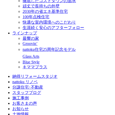
徹底したコストダウンの追求
頑丈で長持ちの外壁
2030年の省エネ基準住宅
100年点検住宅
快適な室内環境へのこだわり
生涯続く安心のアフターフォロー
ラインナップ
最響の家
Groovin’
nattoku住宅25周年記念モデル
Glass Arts
Blue Style
キママプラス
納得リフォームスタジオ
nattoku リノベ
分譲住宅･不動産
スタッフブログ
施工事例
お客さまの声
お知らせ
土地情報