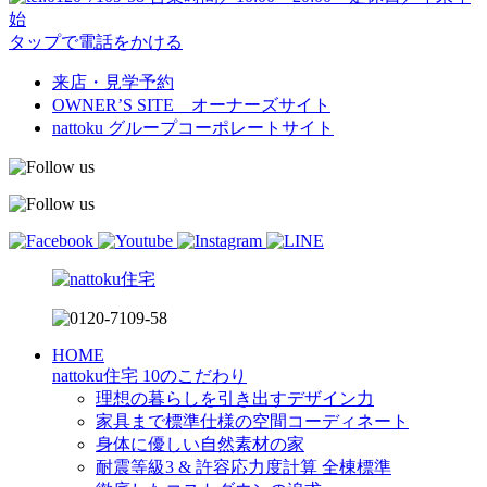
始
タップで電話をかける
来店・見学予約
OWNER’S SITE オーナーズサイト
nattoku
グループコーポレートサイト
HOME
nattoku住宅 10のこだわり
理想の暮らしを引き出すデザイン力
家具まで標準仕様の空間コーディネート
身体に優しい自然素材の家
耐震等級3 & 許容応力度計算 全棟標準