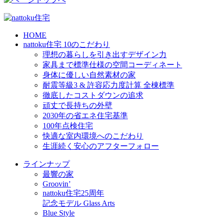
HOME
nattoku住宅 10のこだわり
理想の暮らしを引き出すデザイン力
家具まで標準仕様の空間コーディネート
身体に優しい自然素材の家
耐震等級3 & 許容応力度計算 全棟標準
徹底したコストダウンの追求
頑丈で長持ちの外壁
2030年の省エネ住宅基準
100年点検住宅
快適な室内環境へのこだわり
生涯続く安心のアフターフォロー
ラインナップ
最響の家
Groovin’
nattoku住宅25周年
記念モデル Glass Arts
Blue Style