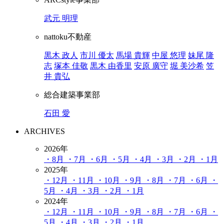
武元 明理
nattoku不動産
黒木 政人
市川 優太
馬場 貴輝
中屋 悠理
妹尾 隆
志
塚本 佳敬
黒木 由香里
安原 廣守
堀 美沙希
笠
井 貴弘
総合建築事業部
石田 愛
ARCHIVES
2026年
・8月
・7月
・6月
・5月
・4月
・3月
・2月
・1月
2025年
・12月
・11月
・10月
・9月
・8月
・7月
・6月
・
5月
・4月
・3月
・2月
・1月
2024年
・12月
・11月
・10月
・9月
・8月
・7月
・6月
・
5月
・4月
・3月
・2月
・1月