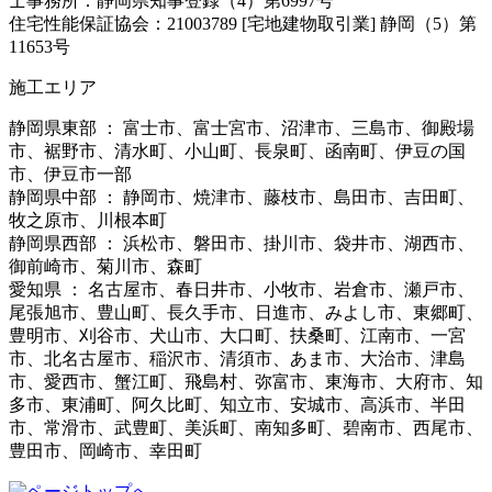
士事務所：静岡県知事登録（4）第6997号
住宅性能保証協会：21003789 [宅地建物取引業] 静岡（5）第
11653号
施工エリア
静岡県東部 ： 富士市、富士宮市、沼津市、三島市、御殿場
市、裾野市、清水町、小山町、長泉町、函南町、伊豆の国
市、伊豆市一部
静岡県中部 ： 静岡市、焼津市、藤枝市、島田市、吉田町、
牧之原市、川根本町
静岡県西部 ： 浜松市、磐田市、掛川市、袋井市、湖西市、
御前崎市、菊川市、森町
愛知県 ： 名古屋市、春日井市、小牧市、岩倉市、瀬戸市、
尾張旭市、豊山町、長久手市、日進市、みよし市、東郷町、
豊明市、刈谷市、犬山市、大口町、扶桑町、江南市、一宮
市、北名古屋市、稲沢市、清須市、あま市、大治市、津島
市、愛西市、蟹江町、飛島村、弥富市、東海市、大府市、知
多市、東浦町、阿久比町、知立市、安城市、高浜市、半田
市、常滑市、武豊町、美浜町、南知多町、碧南市、西尾市、
豊田市、岡崎市、幸田町