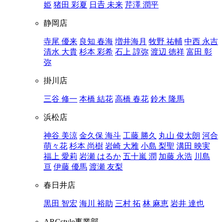
姫
猪田 彩夏
日𠮷 未来
芹澤 潤平
静岡店
寺尾 優来
良知 春海
増井海月
牧野 祐輔
中西 永吉
清水 大貴
杉本 彩希
石上 諄弥
渡辺 徳祥
富田 彰
弥
掛川店
三谷 修一
本橋 結花
高橋 春花
鈴木 隆馬
浜松店
神谷 美涼
金久保 海斗
工藤 勝久
丸山 俊太朗
河合
萌々花
杉本 尚樹
岩崎 大雅
小島 梨聖
溝田 映実
福上 愛莉
岩瀬 はるか
五十嵐 潤
加藤 永浩
川島
亘
伊藤 優馬
渡瀬 友梨
春日井店
黒田 智宏
海川 裕助
三村 拓
林 麻恵
岩井 達也
ARCstyle事業部