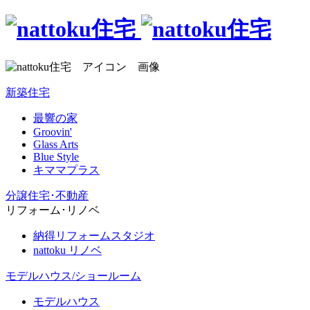
新築住宅
最響の家
Groovin'
Glass Arts
Blue Style
キママプラス
分譲住宅･不動産
リフォーム･リノベ
納得リフォームスタジオ
nattoku リノベ
モデルハウス/ショールーム
モデルハウス