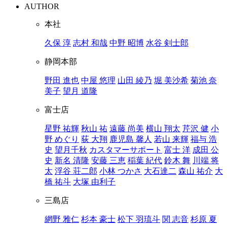
AUTHOR
本社
久保 淳
志村 和哉
中野 昭博
水谷 剣士郎
静岡本部
野田 進也
中屋 悠理
山田 綾乃
堀 美沙希
菊池 奈
美子
望月 道隆
富士店
星野 祐輝
秋山 祐
遠藤 尚美
横山 翔太
芹沢 健
小
野 めぐり
荻 大翔
鹿児島 馨人
若山 来輝
福与 浩
史
望月千秋
カスタマーサポート
富士 洋
成田 公
史
新名 清隆
安藤 三恵
稲葉 紀代
鈴木 舞
川端 将
太
浮谷 荘二郎
小林 つかさ
大石達二
森山 祐介
大
橋 祐斗
大塚 由利子
三島店
網野 雅仁
杉本 豪士
松下 羽琉斗
関 志音
杉原 夏