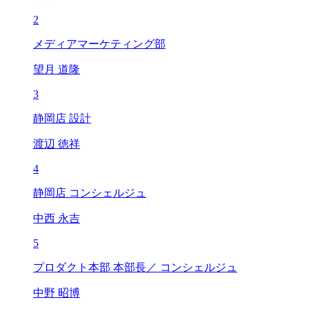
2
メディアマーケティング部
望月 道隆
3
静岡店 設計
渡辺 徳祥
4
静岡店 コンシェルジュ
中西 永吉
5
プロダクト本部 本部長／ コンシェルジュ
中野 昭博