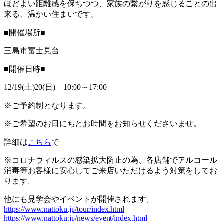
ほどよい距離感を保ちつつ、家族の繋がりを感じることの出
来る、温かい住まいです。
■開催場所■
三島市富士見台
■開催日時■
12/19(土)20(日) 10:00～17:00
※ご予約制となります。
※ご希望のお日にちとお時間をお知らせくださいませ。
詳細は
こちら
で
※コロナウィルスの感染拡大防止の為、各店舗でアルコール
消毒等お客様に安心してご来店いただけるよう対策をしてお
ります。
他にも見学会やイベントが開催されます。
https://www.nattoku.jp/tour/index.html
https://www.nattoku.jp/news/event/index.html