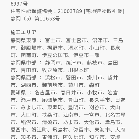
6997号
住宅性能保証協会：21003789 [宅地建物取引業]
静岡（5）第11653号
施工エリア
静岡県東部 ： 富士市、富士宮市、沼津市、三島
市、御殿場市、裾野市、清水町、小山町、長泉
町、函南町、伊豆の国市、伊豆市一部
静岡県中部 ： 静岡市、焼津市、藤枝市、島田
市、吉田町、牧之原市、川根本町
静岡県西部 ： 浜松市、磐田市、掛川市、袋井
市、湖西市、御前崎市、菊川市、森町
愛知県 ： 名古屋市、春日井市、小牧市、岩倉
市、瀬戸市、尾張旭市、豊山町、長久手市、日進
市、みよし市、東郷町、豊明市、刈谷市、犬山
市、大口町、扶桑町、江南市、一宮市、北名古屋
市、稲沢市、清須市、あま市、大治市、津島市、
愛西市、蟹江町、飛島村、弥富市、東海市、大府
市、知多市、東浦町、阿久比町、知立市、安城