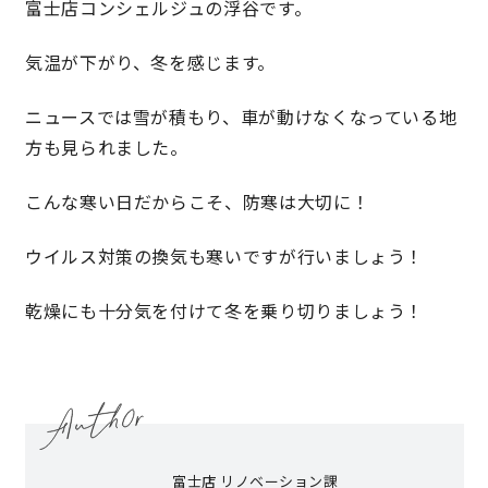
富士店コンシェルジュの浮谷です。
気温が下がり、冬を感じます。
営業時間／10:00～20:00 定休日／年末年始
タップで電話をかける
ニュースでは雪が積もり、車が動けなくなっている地
方も見られました。
来店・見学予約
こんな寒い日だからこそ、防寒は大切に！
ウイルス対策の換気も寒いですが行いましょう！
OWNER’S SITE オーナーズサイト
乾燥にも十分気を付けて冬を乗り切りましょう！
nattoku
グループコーポレートサイト
nattoku住宅 10のこだわり
富士店 リノベーション課