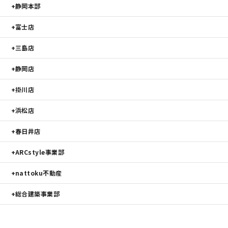
静岡本部
サイトマップ
プライバシーポリシー
富士店
三島店
よくある質問
静岡店
掛川店
浜松店
春日井店
CLOSE
ARCstyle事業部
nattoku不動産
総合建築事業部