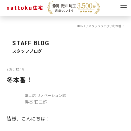
HOME
/
スタッフブログ
/
冬本番！
イベント
キャンペーン
見学会
情報
STAFF BLOG
スタッフブログ
ショールーム
資料請求
モデルハウス
2020.12.18
スタッフブログ
冬本番！
富士店 リノベーション課
浮谷 荘二郎
皆様、こんにちは！