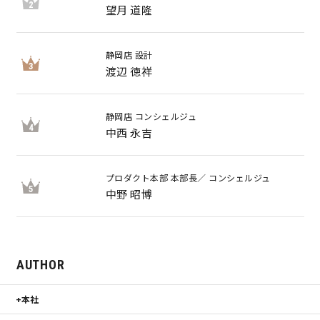
2
望月 道隆
キママプラス
静岡店 設計
3
渡辺 徳祥
納得リフォームスタジオ
nattoku リノベ
静岡店 コンシェルジュ
4
中西 永吉
分譲住宅･不動産
スタッフブログ
施工事例
お客さまの声
プロダクト本部 本部長／ コンシェルジュ
5
中野 昭博
お知らせ
土地情報
近日分譲予定情報
会社情報
AUTHOR
本社
動画ギャラリー
採用情報