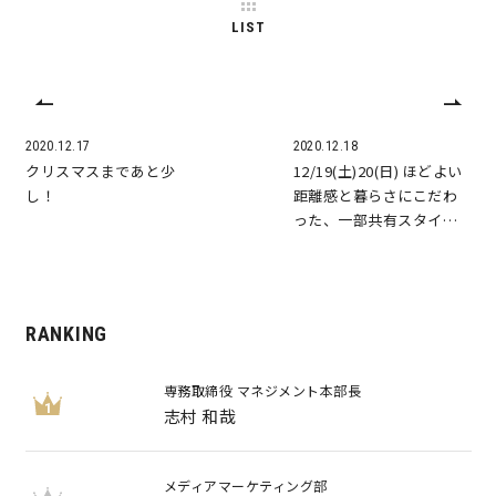
LIST
快適な室内環境へのこだわり
生涯続く安心のアフターフォロー
2020.12.17
2020.12.18
クリスマスまであと少
12/19(土)20(日) ほどよい
ラインナップ
し！
距離感と暮らさにこだわ
った、一部共有スタイ…
最響の家
Groovin’
RANKING
専務取締役 マネジメント本部長
nattoku住宅25周年記念モデル
1
志村 和哉
Glass Arts
メディアマーケティング部
Blue Style