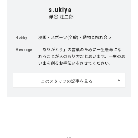
s.ukiya
理想の暮らしを引き出すデザイン力
浮谷 荘二郎
家具まで標準仕様の空間コーディネート
漫画・スポーツ(全般)・動物と触れ合う
Hobby
身体に優しい自然素材の家
「ありがとう」の言葉のために一生懸命にな
Message
れることが人のあり方だと思います。一生の思
い出を創るお手伝いをさせてください。
耐震等級3 & 許容応力度計算 全棟標準
このスタッフの記事を見る
徹底したコストダウンの追求
頑丈で長持ちの外壁
2030年の省エネ基準住宅
100年点検住宅