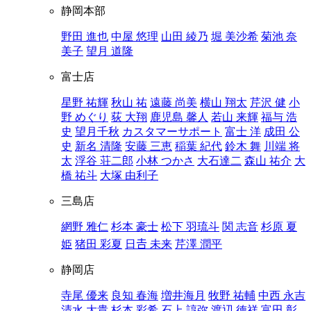
静岡本部
野田 進也
中屋 悠理
山田 綾乃
堀 美沙希
菊池 奈
美子
望月 道隆
富士店
星野 祐輝
秋山 祐
遠藤 尚美
横山 翔太
芹沢 健
小
野 めぐり
荻 大翔
鹿児島 馨人
若山 来輝
福与 浩
史
望月千秋
カスタマーサポート
富士 洋
成田 公
史
新名 清隆
安藤 三恵
稲葉 紀代
鈴木 舞
川端 将
太
浮谷 荘二郎
小林 つかさ
大石達二
森山 祐介
大
橋 祐斗
大塚 由利子
三島店
網野 雅仁
杉本 豪士
松下 羽琉斗
関 志音
杉原 夏
姫
猪田 彩夏
日𠮷 未来
芹澤 潤平
静岡店
寺尾 優来
良知 春海
増井海月
牧野 祐輔
中西 永吉
清水 大貴
杉本 彩希
石上 諄弥
渡辺 徳祥
富田 彰