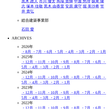
黒木 政人
市川 優太
馬場 貴輝
中屋 悠理
妹尾 隆
志
塚本 佳敬
黒木 由香里
安原 廣守
堀 美沙希
笠
井 貴弘
総合建築事業部
石田 愛
ARCHIVES
2026年
・8月
・7月
・6月
・5月
・4月
・3月
・2月
・1月
2025年
・12月
・11月
・10月
・9月
・8月
・7月
・6月
・
5月
・4月
・3月
・2月
・1月
2024年
・12月
・11月
・10月
・9月
・8月
・7月
・6月
・
5月
・4月
・3月
・2月
・1月
2023年
・12月
・11月
・10月
・9月
・8月
・7月
・6月
・
5月
・4月
・3月
・2月
・1月
2022年
・12月
・11月
・10月
・9月
・8月
・7月
・6月
・