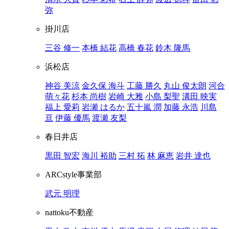
弥
掛川店
三谷 修一
本橋 結花
高橋 春花
鈴木 隆馬
浜松店
神谷 美涼
金久保 海斗
工藤 勝久
丸山 俊太朗
河合
萌々花
杉本 尚樹
岩崎 大雅
小島 梨聖
溝田 映実
福上 愛莉
岩瀬 はるか
五十嵐 潤
加藤 永浩
川島
亘
伊藤 優馬
渡瀬 友梨
春日井店
黒田 智宏
海川 裕助
三村 拓
林 麻恵
岩井 達也
ARCstyle事業部
武元 明理
nattoku不動産