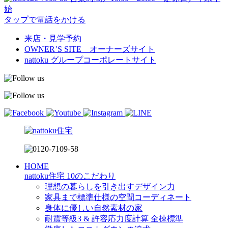
始
タップで電話をかける
来店・見学予約
OWNER’S SITE オーナーズサイト
nattoku
グループコーポレートサイト
HOME
nattoku住宅 10のこだわり
理想の暮らしを引き出すデザイン力
家具まで標準仕様の空間コーディネート
身体に優しい自然素材の家
耐震等級3 & 許容応力度計算 全棟標準