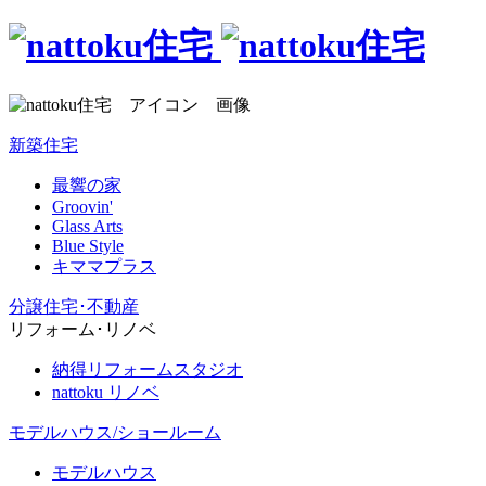
新築住宅
最響の家
Groovin'
Glass Arts
Blue Style
キママプラス
分譲住宅･不動産
リフォーム･リノベ
納得リフォームスタジオ
nattoku リノベ
モデルハウス/ショールーム
モデルハウス