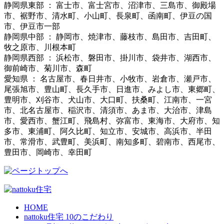
静岡県東部 ： 富士市、富士宮市、沼津市、三島市、御殿場
市、裾野市、清水町、小山町、長泉町、函南町、伊豆の国
市、伊豆市一部
静岡県中部 ： 静岡市、焼津市、藤枝市、島田市、吉田町、
牧之原市、川根本町
静岡県西部 ： 浜松市、磐田市、掛川市、袋井市、湖西市、
御前崎市、菊川市、森町
愛知県 ： 名古屋市、春日井市、小牧市、岩倉市、瀬戸市、
尾張旭市、豊山町、長久手市、日進市、みよし市、東郷町、
豊明市、刈谷市、犬山市、大口町、扶桑町、江南市、一宮
市、北名古屋市、稲沢市、清須市、あま市、大治市、津島
市、愛西市、蟹江町、飛島村、弥富市、東海市、大府市、知
多市、東浦町、阿久比町、知立市、安城市、高浜市、半田
市、常滑市、武豊町、美浜町、南知多町、碧南市、西尾市、
豊田市、岡崎市、幸田町
HOME
nattoku住宅 10のこだわり