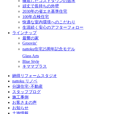
徹底したコストダウンの追求
頑丈で長持ちの外壁
2030年の省エネ基準住宅
100年点検住宅
快適な室内環境へのこだわり
生涯続く安心のアフターフォロー
ラインナップ
最響の家
Groovin’
nattoku住宅25周年記念モデル
Glass Arts
Blue Style
キママプラス
納得リフォームスタジオ
nattoku リノベ
分譲住宅･不動産
スタッフブログ
施工事例
お客さまの声
お知らせ
土地情報