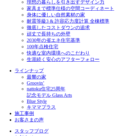
理想の暮らしを引き出すデザイン力
家具まで標準仕様の空間コーディネート
身体に優しい自然素材の家
耐震等級3 & 許容応力度計算 全棟標準
徹底したコストダウンの追求
頑丈で長持ちの外壁
2030年の省エネ住宅基準
100年点検住宅
快適な室内環境へのこだわり
生涯続く安心のアフターフォロー
ラインナップ
最響の家
Groovin’
nattoku住宅25周年
記念モデル Glass Arts
Blue Style
キママプラス
施工事例
お客さまの声
スタッフブログ