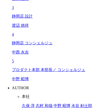
3
静岡店 設計
渡辺 徳祥
4
静岡店 コンシェルジュ
中西 永吉
5
プロダクト本部 本部長／ コンシェルジュ
中野 昭博
AUTHOR
本社
久保 淳
志村 和哉
中野 昭博
水谷 剣士郎