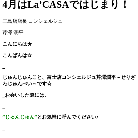
4月はLa’CASAではじまり！
三島店店長 コンシェルジュ
芹澤 潤平
こんにちは★
こんばんは☆
_
じゅんじゅんこと、富士店コンシェルジュ芹澤潤平～せりざ
わじゅんぺい～です☆
_お会いした際には、
_
”じゅんじゅん”
とお気軽に呼んでください♪
_