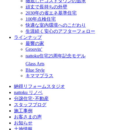
徹底したコストダウンの追求
頑丈で長持ちの外壁
2030年の省エネ基準住宅
100年点検住宅
快適な室内環境へのこだわり
生涯続く安心のアフターフォロー
ラインナップ
最響の家
Groovin’
nattoku住宅25周年記念モデル
Glass Arts
Blue Style
キママプラス
納得リフォームスタジオ
nattoku リノベ
分譲住宅･不動産
スタッフブログ
施工事例
お客さまの声
お知らせ
土地情報