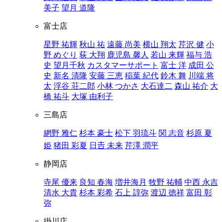
美子
望月 道隆
富士店
星野 祐輝
秋山 祐
遠藤 尚美
横山 翔太
芹沢 健
小
野 めぐり
荻 大翔
鹿児島 馨人
若山 来輝
福与 浩
史
望月千秋
カスタマーサポート
富士 洋
成田 公
史
新名 清隆
安藤 三恵
稲葉 紀代
鈴木 舞
川端 将
太
浮谷 荘二郎
小林 つかさ
大石達二
森山 祐介
大
橋 祐斗
大塚 由利子
三島店
網野 雅仁
杉本 豪士
松下 羽琉斗
関 志音
杉原 夏
姫
猪田 彩夏
日𠮷 未来
芹澤 潤平
静岡店
寺尾 優来
良知 春海
増井海月
牧野 祐輔
中西 永吉
清水 大貴
杉本 彩希
石上 諄弥
渡辺 徳祥
富田 彰
弥
掛川店