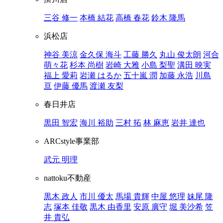
三谷 修一
本橋 結花
高橋 春花
鈴木 隆馬
浜松店
神谷 美涼
金久保 海斗
工藤 勝久
丸山 俊太朗
河合
萌々花
杉本 尚樹
岩崎 大雅
小島 梨聖
溝田 映実
福上 愛莉
岩瀬 はるか
五十嵐 潤
加藤 永浩
川島
亘
伊藤 優馬
渡瀬 友梨
春日井店
黒田 智宏
海川 裕助
三村 拓
林 麻恵
岩井 達也
ARCstyle事業部
武元 明理
nattoku不動産
黒木 政人
市川 優太
馬場 貴輝
中屋 悠理
妹尾 隆
志
塚本 佳敬
黒木 由香里
安原 廣守
堀 美沙希
笠
井 貴弘