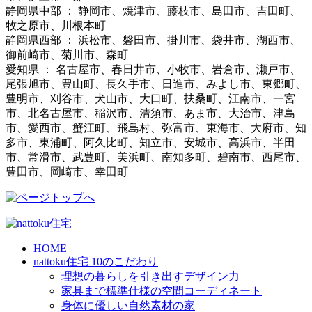
静岡県中部 ： 静岡市、焼津市、藤枝市、島田市、吉田町、
牧之原市、川根本町
静岡県西部 ： 浜松市、磐田市、掛川市、袋井市、湖西市、
御前崎市、菊川市、森町
愛知県 ： 名古屋市、春日井市、小牧市、岩倉市、瀬戸市、
尾張旭市、豊山町、長久手市、日進市、みよし市、東郷町、
豊明市、刈谷市、犬山市、大口町、扶桑町、江南市、一宮
市、北名古屋市、稲沢市、清須市、あま市、大治市、津島
市、愛西市、蟹江町、飛島村、弥富市、東海市、大府市、知
多市、東浦町、阿久比町、知立市、安城市、高浜市、半田
市、常滑市、武豊町、美浜町、南知多町、碧南市、西尾市、
豊田市、岡崎市、幸田町
HOME
nattoku住宅 10のこだわり
理想の暮らしを引き出すデザイン力
家具まで標準仕様の空間コーディネート
身体に優しい自然素材の家