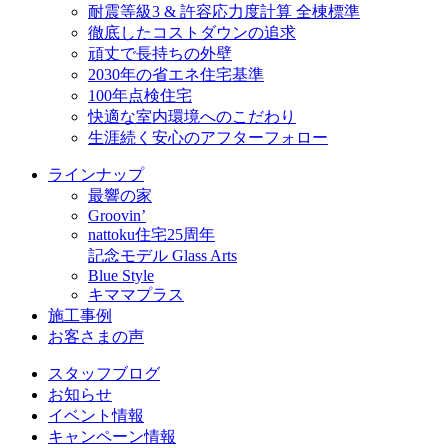
耐震等級3 & 許容応力度計算 全棟標準
徹底したコストダウンの追求
頑丈で長持ちの外壁
2030年の省エネ住宅基準
100年点検住宅
快適な室内環境へのこだわり
生涯続く安心のアフターフォロー
ラインナップ
最響の家
Groovin’
nattoku住宅25周年
記念モデル Glass Arts
Blue Style
キママプラス
施工事例
お客さまの声
スタッフブログ
お知らせ
イベント情報
キャンペーン情報