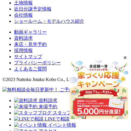
土地情報
近日分譲予定情報
会社情報
ショールーム・モデルハウス紹介
動画ギャラリー
資料請求
来店・見学予約
採用情報
サイトマップ
プライバシーポリシー
よくあるご質問
©2023 Nattoku Jutaku Kobo Co., Ltd.
資料請求
来場予約
スタッフブログ
LINEで相談
イベント情報