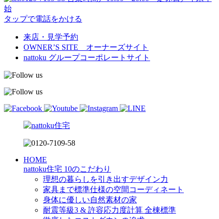
始
タップで電話をかける
来店・見学予約
OWNER’S SITE オーナーズサイト
nattoku
グループコーポレートサイト
HOME
nattoku住宅 10のこだわり
理想の暮らしを引き出すデザイン力
家具まで標準仕様の空間コーディネート
身体に優しい自然素材の家
耐震等級3 & 許容応力度計算 全棟標準