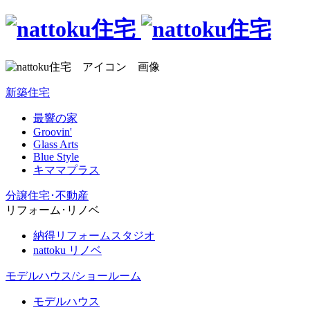
新築住宅
最響の家
Groovin'
Glass Arts
Blue Style
キママプラス
分譲住宅･不動産
リフォーム･リノベ
納得リフォームスタジオ
nattoku リノベ
モデルハウス/ショールーム
モデルハウス