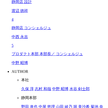
静岡店 設計
渡辺 徳祥
4
静岡店 コンシェルジュ
中西 永吉
5
プロダクト本部 本部長／ コンシェルジュ
中野 昭博
AUTHOR
本社
久保 淳
志村 和哉
中野 昭博
水谷 剣士郎
静岡本部
野田 進也
中屋 悠理
山田 綾乃
堀 美沙希
菊池 奈