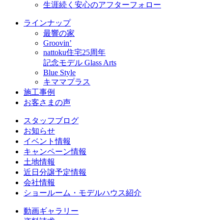
生涯続く安心のアフターフォロー
ラインナップ
最響の家
Groovin’
nattoku住宅25周年
記念モデル Glass Arts
Blue Style
キママプラス
施工事例
お客さまの声
スタッフブログ
お知らせ
イベント情報
キャンペーン情報
土地情報
近日分譲予定情報
会社情報
ショールーム・モデルハウス紹介
動画ギャラリー