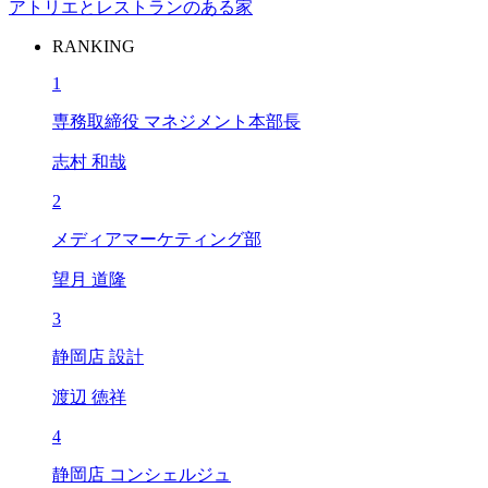
アトリエとレストランのある家
RANKING
1
専務取締役 マネジメント本部長
志村 和哉
2
メディアマーケティング部
望月 道隆
3
静岡店 設計
渡辺 徳祥
4
静岡店 コンシェルジュ