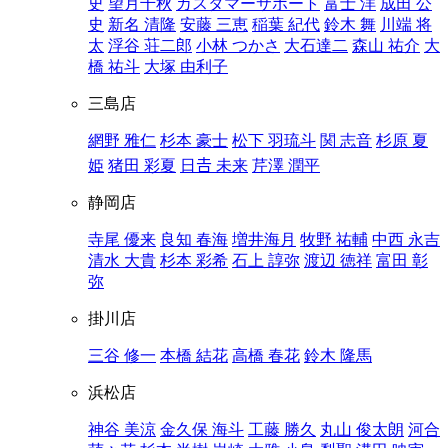
史
望月千秋
カスタマーサポート
富士 洋
成田 公
史
新名 清隆
安藤 三恵
稲葉 紀代
鈴木 舞
川端 将
太
浮谷 荘二郎
小林 つかさ
大石達二
森山 祐介
大
橋 祐斗
大塚 由利子
三島店
網野 雅仁
杉本 豪士
松下 羽琉斗
関 志音
杉原 夏
姫
猪田 彩夏
日𠮷 未来
芹澤 潤平
静岡店
寺尾 優来
良知 春海
増井海月
牧野 祐輔
中西 永吉
清水 大貴
杉本 彩希
石上 諄弥
渡辺 徳祥
富田 彰
弥
掛川店
三谷 修一
本橋 結花
高橋 春花
鈴木 隆馬
浜松店
神谷 美涼
金久保 海斗
工藤 勝久
丸山 俊太朗
河合