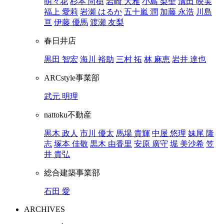
萌々花
杉本 尚樹
岩崎 大雅
小島 梨聖
溝田 映実
福上 愛莉
岩瀬 はるか
五十嵐 潤
加藤 永浩
川島
亘
伊藤 優馬
渡瀬 友梨
春日井店
黒田 智宏
海川 裕助
三村 拓
林 麻恵
岩井 達也
ARCstyle事業部
武元 明理
nattoku不動産
黒木 政人
市川 優太
馬場 貴輝
中屋 悠理
妹尾 隆
志
塚本 佳敬
黒木 由香里
安原 廣守
堀 美沙希
笠
井 貴弘
総合建築事業部
石田 愛
ARCHIVES