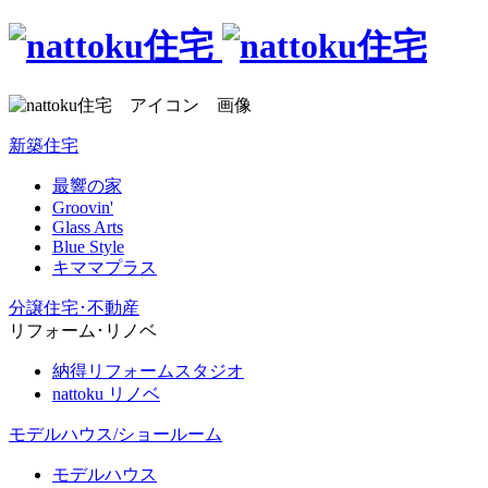
新築住宅
最響の家
Groovin'
Glass Arts
Blue Style
キママプラス
分譲住宅･不動産
リフォーム･リノベ
納得リフォームスタジオ
nattoku リノベ
モデルハウス/ショールーム
モデルハウス