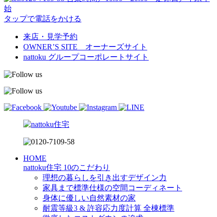
始
タップで電話をかける
来店・見学予約
OWNER’S SITE オーナーズサイト
nattoku
グループコーポレートサイト
HOME
nattoku住宅 10のこだわり
理想の暮らしを引き出すデザイン力
家具まで標準仕様の空間コーディネート
身体に優しい自然素材の家
耐震等級3 & 許容応力度計算 全棟標準