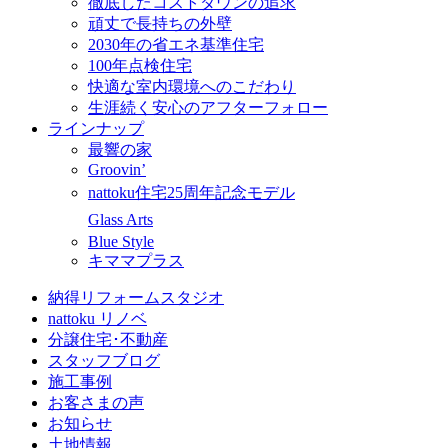
徹底したコストダウンの追求
頑丈で長持ちの外壁
2030年の省エネ基準住宅
100年点検住宅
快適な室内環境へのこだわり
生涯続く安心のアフターフォロー
ラインナップ
最響の家
Groovin’
nattoku住宅25周年記念モデル
Glass Arts
Blue Style
キママプラス
納得リフォームスタジオ
nattoku リノベ
分譲住宅･不動産
スタッフブログ
施工事例
お客さまの声
お知らせ
土地情報