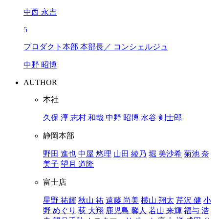
中西 永吉
5
プロダクト本部 本部長／ コンシェルジュ
中野 昭博
AUTHOR
本社
久保 淳
志村 和哉
中野 昭博
水谷 剣士郎
静岡本部
野田 進也
中屋 悠理
山田 綾乃
堀 美沙希
菊池 奈
美子
望月 道隆
富士店
星野 祐輝
秋山 祐
遠藤 尚美
横山 翔太
芹沢 健
小
野 めぐり
荻 大翔
鹿児島 馨人
若山 来輝
福与 浩