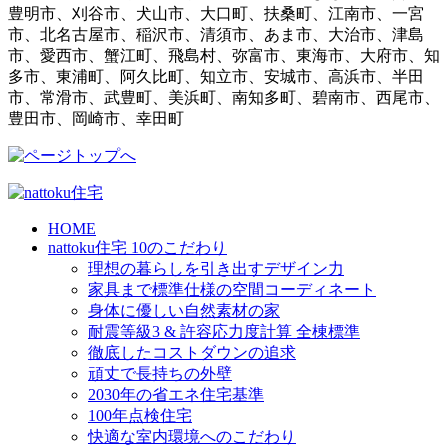
豊明市、刈谷市、犬山市、大口町、扶桑町、江南市、一宮
市、北名古屋市、稲沢市、清須市、あま市、大治市、津島
市、愛西市、蟹江町、飛島村、弥富市、東海市、大府市、知
多市、東浦町、阿久比町、知立市、安城市、高浜市、半田
市、常滑市、武豊町、美浜町、南知多町、碧南市、西尾市、
豊田市、岡崎市、幸田町
HOME
nattoku住宅 10のこだわり
理想の暮らしを引き出すデザイン力
家具まで標準仕様の空間コーディネート
身体に優しい自然素材の家
耐震等級3 & 許容応力度計算 全棟標準
徹底したコストダウンの追求
頑丈で長持ちの外壁
2030年の省エネ住宅基準
100年点検住宅
快適な室内環境へのこだわり