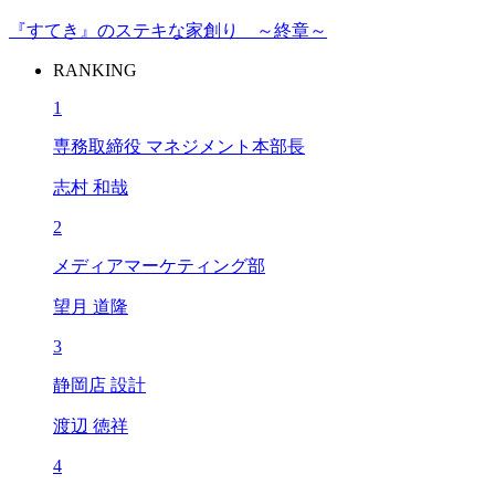
『すてき』のステキな家創り ～終章～
RANKING
1
専務取締役 マネジメント本部長
志村 和哉
2
メディアマーケティング部
望月 道隆
3
静岡店 設計
渡辺 徳祥
4