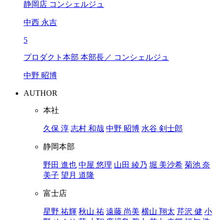
静岡店 コンシェルジュ
中西 永吉
5
プロダクト本部 本部長／ コンシェルジュ
中野 昭博
AUTHOR
本社
久保 淳
志村 和哉
中野 昭博
水谷 剣士郎
静岡本部
野田 進也
中屋 悠理
山田 綾乃
堀 美沙希
菊池 奈
美子
望月 道隆
富士店
星野 祐輝
秋山 祐
遠藤 尚美
横山 翔太
芹沢 健
小