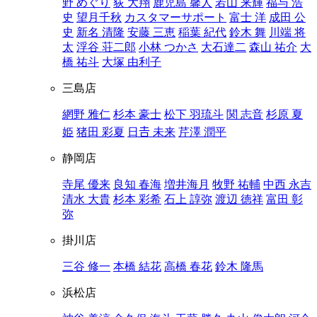
野 めぐり
荻 大翔
鹿児島 馨人
若山 来輝
福与 浩
史
望月千秋
カスタマーサポート
富士 洋
成田 公
史
新名 清隆
安藤 三恵
稲葉 紀代
鈴木 舞
川端 将
太
浮谷 荘二郎
小林 つかさ
大石達二
森山 祐介
大
橋 祐斗
大塚 由利子
三島店
網野 雅仁
杉本 豪士
松下 羽琉斗
関 志音
杉原 夏
姫
猪田 彩夏
日𠮷 未来
芹澤 潤平
静岡店
寺尾 優来
良知 春海
増井海月
牧野 祐輔
中西 永吉
清水 大貴
杉本 彩希
石上 諄弥
渡辺 徳祥
富田 彰
弥
掛川店
三谷 修一
本橋 結花
高橋 春花
鈴木 隆馬
浜松店