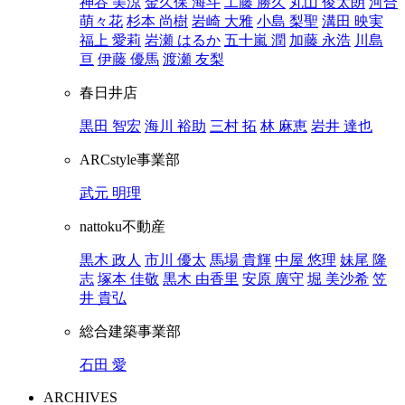
神谷 美涼
金久保 海斗
工藤 勝久
丸山 俊太朗
河合
萌々花
杉本 尚樹
岩崎 大雅
小島 梨聖
溝田 映実
福上 愛莉
岩瀬 はるか
五十嵐 潤
加藤 永浩
川島
亘
伊藤 優馬
渡瀬 友梨
春日井店
黒田 智宏
海川 裕助
三村 拓
林 麻恵
岩井 達也
ARCstyle事業部
武元 明理
nattoku不動産
黒木 政人
市川 優太
馬場 貴輝
中屋 悠理
妹尾 隆
志
塚本 佳敬
黒木 由香里
安原 廣守
堀 美沙希
笠
井 貴弘
総合建築事業部
石田 愛
ARCHIVES