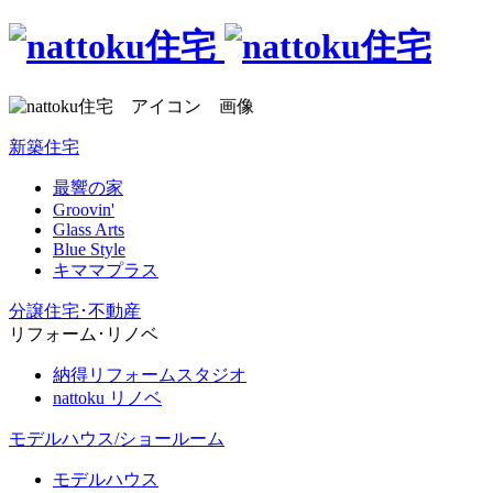
新築住宅
最響の家
Groovin'
Glass Arts
Blue Style
キママプラス
分譲住宅･不動産
リフォーム･リノベ
納得リフォームスタジオ
nattoku リノベ
モデルハウス/ショールーム
モデルハウス