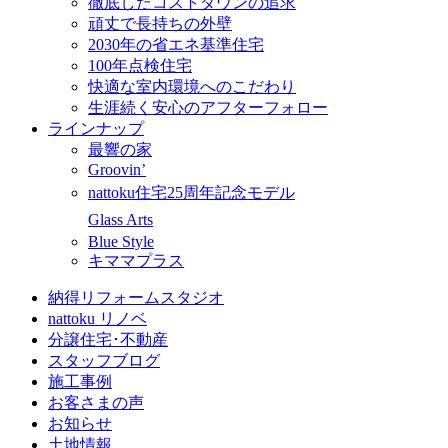
徹底したコストダウンの追求
頑丈で長持ちの外壁
2030年の省エネ基準住宅
100年点検住宅
快適な室内環境へのこだわり
生涯続く安心のアフターフォロー
ラインナップ
最響の家
Groovin’
nattoku住宅25周年記念モデル
Glass Arts
Blue Style
キママプラス
納得リフォームスタジオ
nattoku リノベ
分譲住宅･不動産
スタッフブログ
施工事例
お客さまの声
お知らせ
土地情報