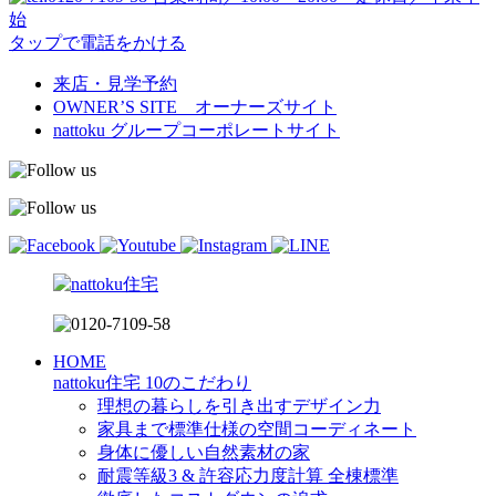
始
タップで電話をかける
来店・見学予約
OWNER’S SITE オーナーズサイト
nattoku
グループコーポレートサイト
HOME
nattoku住宅 10のこだわり
理想の暮らしを引き出すデザイン力
家具まで標準仕様の空間コーディネート
身体に優しい自然素材の家
耐震等級3 & 許容応力度計算 全棟標準