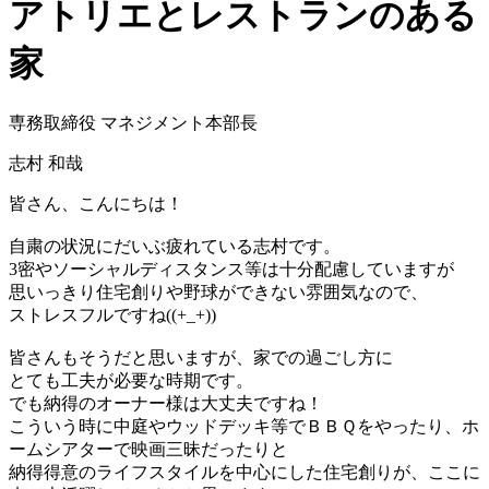
アトリエとレストランのある
家
専務取締役 マネジメント本部長
志村 和哉
皆さん、こんにちは！
–
自粛の状況にだいぶ疲れている志村です。
3密やソーシャルディスタンス等は十分配慮していますが
思いっきり住宅創りや野球ができない雰囲気なので、
ストレスフルですね((+_+))
–
皆さんもそうだと思いますが、家での過ごし方に
とても工夫が必要な時期です。
でも納得のオーナー様は大丈夫ですね！
こういう時に中庭やウッドデッキ等でＢＢＱをやったり、ホ
ームシアターで映画三昧だったりと
納得得意のライフスタイルを中心にした住宅創りが、ここに