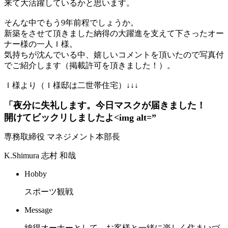
来て大活躍しているかと思います。
–
そんな中でもう9年前程でしょうか。
新築をさせて頂きました納得の大躍進を支えて下さったオー
ナー様の一人Ｉ様。
気持ちが沈んでいる中、嬉しいコメントを頂いたので写真付
でご紹介します（掲載許可を頂きました！）。
–
Ｉ様より（Ｉ様邸は二世帯住宅）↓↓↓
「夜分に失礼します。今日マスクが届きました！
開けてビックリしましたよ<img alt=”
専務取締役 マネジメント本部長
K.Shimura
志村 和哉
Hobby
スポーツ観戦
Message
納得オーナーとして、お客様と一緒に楽しく住まいづ