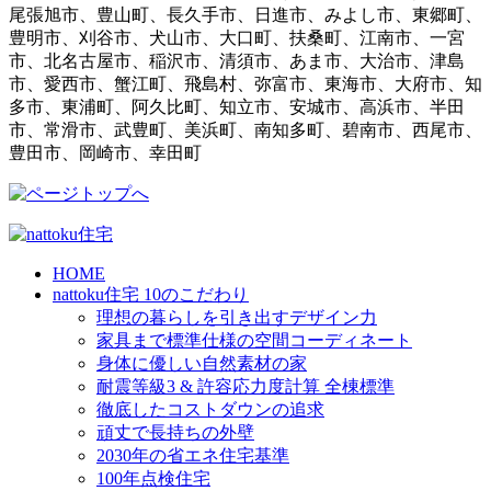
尾張旭市、豊山町、長久手市、日進市、みよし市、東郷町、
豊明市、刈谷市、犬山市、大口町、扶桑町、江南市、一宮
市、北名古屋市、稲沢市、清須市、あま市、大治市、津島
市、愛西市、蟹江町、飛島村、弥富市、東海市、大府市、知
多市、東浦町、阿久比町、知立市、安城市、高浜市、半田
市、常滑市、武豊町、美浜町、南知多町、碧南市、西尾市、
豊田市、岡崎市、幸田町
HOME
nattoku住宅 10のこだわり
理想の暮らしを引き出すデザイン力
家具まで標準仕様の空間コーディネート
身体に優しい自然素材の家
耐震等級3 & 許容応力度計算 全棟標準
徹底したコストダウンの追求
頑丈で長持ちの外壁
2030年の省エネ住宅基準
100年点検住宅