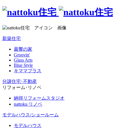
新築住宅
最響の家
Groovin'
Glass Arts
Blue Style
キママプラス
分譲住宅･不動産
リフォーム･リノベ
納得リフォームスタジオ
nattoku リノベ
モデルハウス/ショールーム
モデルハウス