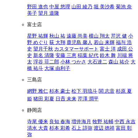
野田 進也
中屋 悠理
山田 綾乃
堀 美沙希
菊池 奈
美子
望月 道隆
富士店
星野 祐輝
秋山 祐
遠藤 尚美
横山 翔太
芹沢 健
小
野 めぐり
荻 大翔
鹿児島 馨人
若山 来輝
福与 浩
史
望月千秋
カスタマーサポート
富士 洋
成田 公
史
新名 清隆
安藤 三恵
稲葉 紀代
鈴木 舞
川端 将
太
浮谷 荘二郎
小林 つかさ
大石達二
森山 祐介
大
橋 祐斗
大塚 由利子
三島店
網野 雅仁
杉本 豪士
松下 羽琉斗
関 志音
杉原 夏
姫
猪田 彩夏
日𠮷 未来
芹澤 潤平
静岡店
寺尾 優来
良知 春海
増井海月
牧野 祐輔
中西 永吉
清水 大貴
杉本 彩希
石上 諄弥
渡辺 徳祥
富田 彰
弥