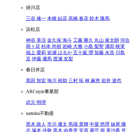
掛川店
三谷 修一
本橋 結花
高橋 春花
鈴木 隆馬
浜松店
神谷 美涼
金久保 海斗
工藤 勝久
丸山 俊太朗
河合
萌々花
杉本 尚樹
岩崎 大雅
小島 梨聖
溝田 映実
福上 愛莉
岩瀬 はるか
五十嵐 潤
加藤 永浩
川島
亘
伊藤 優馬
渡瀬 友梨
春日井店
黒田 智宏
海川 裕助
三村 拓
林 麻恵
岩井 達也
ARCstyle事業部
武元 明理
nattoku不動産
黒木 政人
市川 優太
馬場 貴輝
中屋 悠理
妹尾 隆
志
塚本 佳敬
黒木 由香里
安原 廣守
堀 美沙希
笠