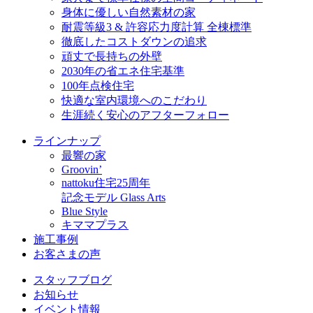
身体に優しい自然素材の家
耐震等級3 & 許容応力度計算 全棟標準
徹底したコストダウンの追求
頑丈で長持ちの外壁
2030年の省エネ住宅基準
100年点検住宅
快適な室内環境へのこだわり
生涯続く安心のアフターフォロー
ラインナップ
最響の家
Groovin’
nattoku住宅25周年
記念モデル Glass Arts
Blue Style
キママプラス
施工事例
お客さまの声
スタッフブログ
お知らせ
イベント情報