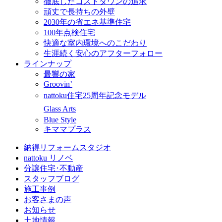
徹底したコストダウンの追求
頑丈で長持ちの外壁
2030年の省エネ基準住宅
100年点検住宅
快適な室内環境へのこだわり
生涯続く安心のアフターフォロー
ラインナップ
最響の家
Groovin’
nattoku住宅25周年記念モデル
Glass Arts
Blue Style
キママプラス
納得リフォームスタジオ
nattoku リノベ
分譲住宅･不動産
スタッフブログ
施工事例
お客さまの声
お知らせ
土地情報