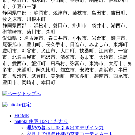
市、裾野市、清水町、小山町、長泉町、函南町、伊豆の国
市、伊豆市一部
静岡県中部 ： 静岡市、焼津市、藤枝市、島田市、吉田町、
牧之原市、川根本町
静岡県西部 ： 浜松市、磐田市、掛川市、袋井市、湖西市、
御前崎市、菊川市、森町
愛知県 ： 名古屋市、春日井市、小牧市、岩倉市、瀬戸市、
尾張旭市、豊山町、長久手市、日進市、みよし市、東郷町、
豊明市、刈谷市、犬山市、大口町、扶桑町、江南市、一宮
市、北名古屋市、稲沢市、清須市、あま市、大治市、津島
市、愛西市、蟹江町、飛島村、弥富市、東海市、大府市、知
多市、東浦町、阿久比町、知立市、安城市、高浜市、半田
市、常滑市、武豊町、美浜町、南知多町、碧南市、西尾市、
豊田市、岡崎市、幸田町
HOME
nattoku住宅 10のこだわり
理想の暮らしを引き出すデザイン力
家具まで標準仕様の空間コーディネート