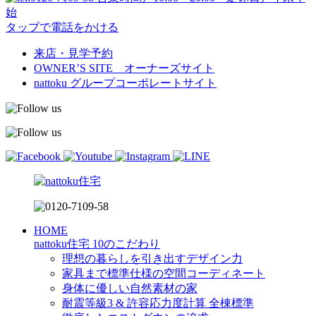
始
タップで電話をかける
来店・見学予約
OWNER’S SITE オーナーズサイト
nattoku
グループコーポレートサイト
HOME
nattoku住宅 10のこだわり
理想の暮らしを引き出すデザイン力
家具まで標準仕様の空間コーディネート
身体に優しい自然素材の家
耐震等級3 & 許容応力度計算 全棟標準