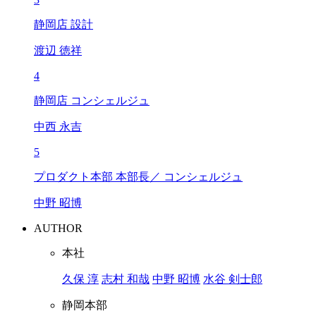
静岡店 設計
渡辺 徳祥
4
静岡店 コンシェルジュ
中西 永吉
5
プロダクト本部 本部長／ コンシェルジュ
中野 昭博
AUTHOR
本社
久保 淳
志村 和哉
中野 昭博
水谷 剣士郎
静岡本部