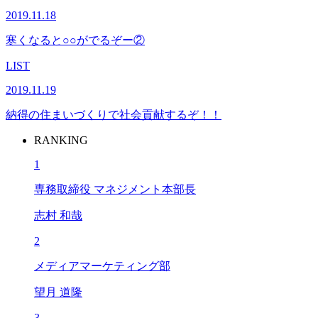
2019.11.18
寒くなると○○がでるぞー②
LIST
2019.11.19
納得の住まいづくりで社会貢献するぞ！！
RANKING
1
専務取締役 マネジメント本部長
志村 和哉
2
メディアマーケティング部
望月 道隆
3