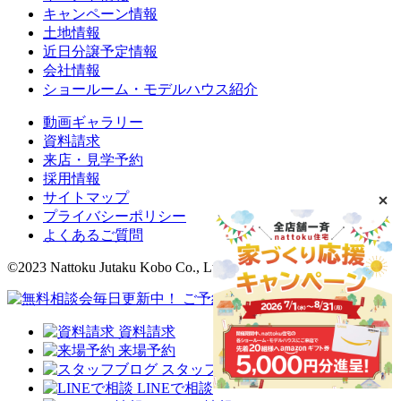
キャンペーン情報
土地情報
近日分譲予定情報
会社情報
ショールーム・モデルハウス紹介
動画ギャラリー
資料請求
来店・見学予約
採用情報
サイトマップ
プライバシーポリシー
よくあるご質問
©2023 Nattoku Jutaku Kobo Co., Ltd.
資料請求
来場予約
スタッフブログ
LINEで相談