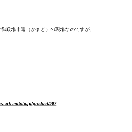
す御殿場市竃（かまど）の現場なのですが、
ww.ark-mobile.jp/product/597