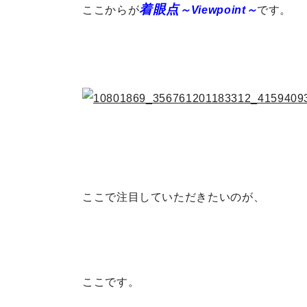
着眼点
ここからが
～Viewpoint～
です。
ここで注目していただきたいのが、
ここです。