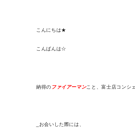
こんにちは★
こんばんは☆
納得の
ファイアーマン
こと、富士店コンシ
_お会いした際には、