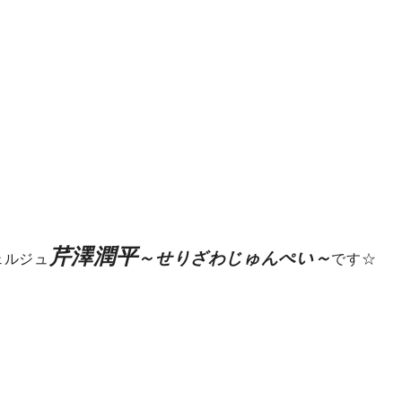
芹澤潤平
～せりざわじゅんぺい～
ェルジュ
です☆