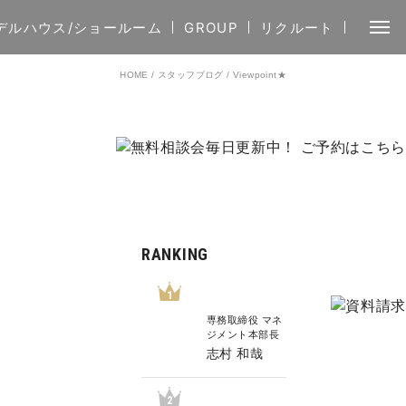
デルハウス/ショールーム
GROUP
リクルート
HOME
/
スタッフブログ
/
Viewpoint★
RANKING
1
専務取締役 マネ
ジメント本部長
志村 和哉
2