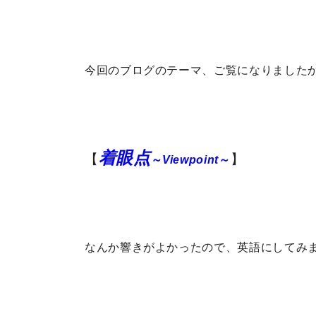
今回のブログのテーマ、ご覧になりました
着眼点
【
】
～
Viewpoint
～
なんか響きがよかったので、英語にしてみ