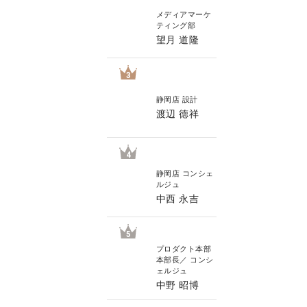
メディアマーケ
ティング部
望月 道隆
3
静岡店 設計
渡辺 徳祥
4
静岡店 コンシェ
ルジュ
中西 永吉
5
プロダクト本部
本部長／ コンシ
ェルジュ
中野 昭博