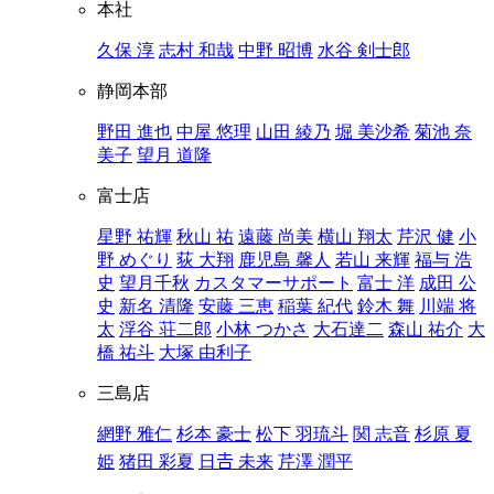
本社
久保 淳
志村 和哉
中野 昭博
水谷 剣士郎
静岡本部
野田 進也
中屋 悠理
山田 綾乃
堀 美沙希
菊池 奈
美子
望月 道隆
富士店
星野 祐輝
秋山 祐
遠藤 尚美
横山 翔太
芹沢 健
小
野 めぐり
荻 大翔
鹿児島 馨人
若山 来輝
福与 浩
史
望月千秋
カスタマーサポート
富士 洋
成田 公
史
新名 清隆
安藤 三恵
稲葉 紀代
鈴木 舞
川端 将
太
浮谷 荘二郎
小林 つかさ
大石達二
森山 祐介
大
橋 祐斗
大塚 由利子
三島店
網野 雅仁
杉本 豪士
松下 羽琉斗
関 志音
杉原 夏
姫
猪田 彩夏
日𠮷 未来
芹澤 潤平