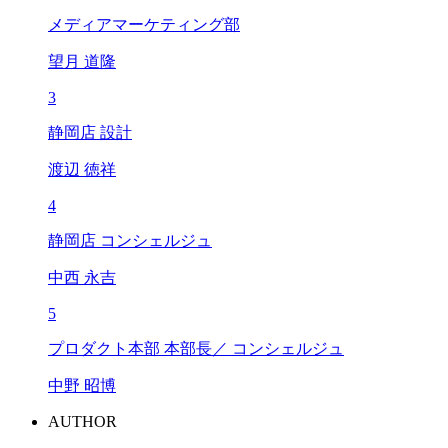
メディアマーケティング部
望月 道隆
3
静岡店 設計
渡辺 徳祥
4
静岡店 コンシェルジュ
中西 永吉
5
プロダクト本部 本部長／ コンシェルジュ
中野 昭博
AUTHOR