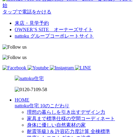
始
タップで電話をかける
来店・見学予約
OWNER’S SITE オーナーズサイト
nattoku
グループコーポレートサイト
HOME
nattoku住宅 10のこだわり
理想の暮らしを引き出すデザイン力
家具まで標準仕様の空間コーディネート
身体に優しい自然素材の家
耐震等級3 & 許容応力度計算 全棟標準