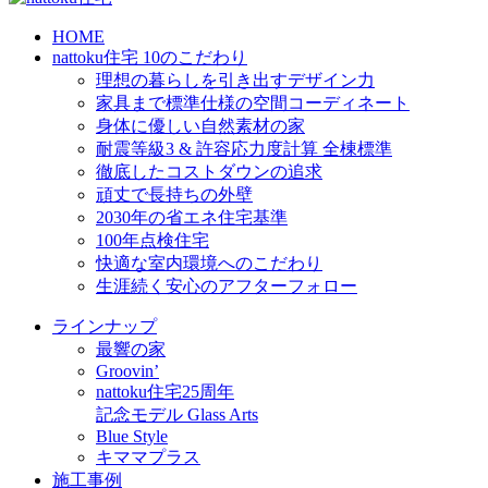
HOME
nattoku住宅 10のこだわり
理想の暮らしを引き出すデザイン力
家具まで標準仕様の空間コーディネート
身体に優しい自然素材の家
耐震等級3 & 許容応力度計算 全棟標準
徹底したコストダウンの追求
頑丈で長持ちの外壁
2030年の省エネ住宅基準
100年点検住宅
快適な室内環境へのこだわり
生涯続く安心のアフターフォロー
ラインナップ
最響の家
Groovin’
nattoku住宅25周年
記念モデル Glass Arts
Blue Style
キママプラス
施工事例