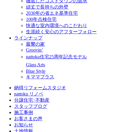
徹底したコストダウンの追求
頑丈で長持ちの外壁
2030年の省エネ基準住宅
100年点検住宅
快適な室内環境へのこだわり
生涯続く安心のアフターフォロー
ラインナップ
最響の家
Groovin’
nattoku住宅25周年記念モデル
Glass Arts
Blue Style
キママプラス
納得リフォームスタジオ
nattoku リノベ
分譲住宅･不動産
スタッフブログ
施工事例
お客さまの声
お知らせ
土地情報