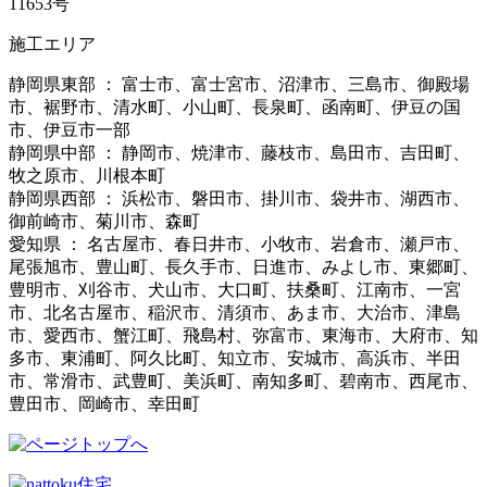
11653号
施工エリア
静岡県東部 ： 富士市、富士宮市、沼津市、三島市、御殿場
市、裾野市、清水町、小山町、長泉町、函南町、伊豆の国
市、伊豆市一部
静岡県中部 ： 静岡市、焼津市、藤枝市、島田市、吉田町、
牧之原市、川根本町
静岡県西部 ： 浜松市、磐田市、掛川市、袋井市、湖西市、
御前崎市、菊川市、森町
愛知県 ： 名古屋市、春日井市、小牧市、岩倉市、瀬戸市、
尾張旭市、豊山町、長久手市、日進市、みよし市、東郷町、
豊明市、刈谷市、犬山市、大口町、扶桑町、江南市、一宮
市、北名古屋市、稲沢市、清須市、あま市、大治市、津島
市、愛西市、蟹江町、飛島村、弥富市、東海市、大府市、知
多市、東浦町、阿久比町、知立市、安城市、高浜市、半田
市、常滑市、武豊町、美浜町、南知多町、碧南市、西尾市、
豊田市、岡崎市、幸田町