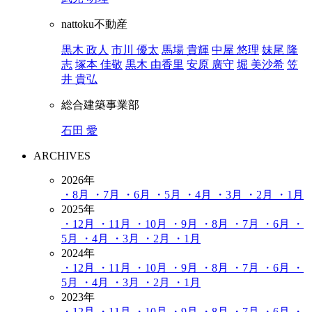
nattoku不動産
黒木 政人
市川 優太
馬場 貴輝
中屋 悠理
妹尾 隆
志
塚本 佳敬
黒木 由香里
安原 廣守
堀 美沙希
笠
井 貴弘
総合建築事業部
石田 愛
ARCHIVES
2026年
・8月
・7月
・6月
・5月
・4月
・3月
・2月
・1月
2025年
・12月
・11月
・10月
・9月
・8月
・7月
・6月
・
5月
・4月
・3月
・2月
・1月
2024年
・12月
・11月
・10月
・9月
・8月
・7月
・6月
・
5月
・4月
・3月
・2月
・1月
2023年
・12月
・11月
・10月
・9月
・8月
・7月
・6月
・