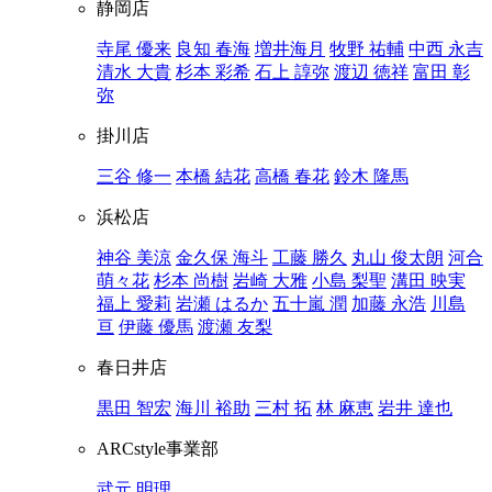
静岡店
寺尾 優来
良知 春海
増井海月
牧野 祐輔
中西 永吉
清水 大貴
杉本 彩希
石上 諄弥
渡辺 徳祥
富田 彰
弥
掛川店
三谷 修一
本橋 結花
高橋 春花
鈴木 隆馬
浜松店
神谷 美涼
金久保 海斗
工藤 勝久
丸山 俊太朗
河合
萌々花
杉本 尚樹
岩崎 大雅
小島 梨聖
溝田 映実
福上 愛莉
岩瀬 はるか
五十嵐 潤
加藤 永浩
川島
亘
伊藤 優馬
渡瀬 友梨
春日井店
黒田 智宏
海川 裕助
三村 拓
林 麻恵
岩井 達也
ARCstyle事業部
武元 明理